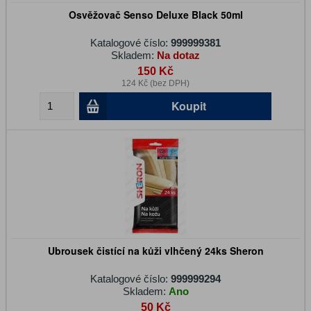
Osvěžovač Senso Deluxe Black 50ml
Katalogové číslo:
999999381
Skladem:
Na dotaz
150 Kč
124 Kč (bez DPH)
Koupit
Ubrousek čistící na kůži vlhčený 24ks Sheron
Katalogové číslo:
999999294
Skladem:
Ano
50 Kč