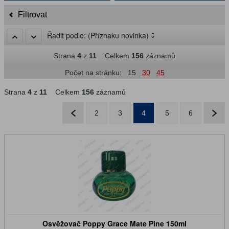
Filtrovat
Řadit podle:
(Příznaku novinka)
Strana
4
z
11
Celkem
156
záznamů
Počet na stránku:
15
30
45
Strana
4
z
11
Celkem
156
záznamů
2
3
4
5
6
Osvěžovač Poppy Grace Mate Pine 150ml