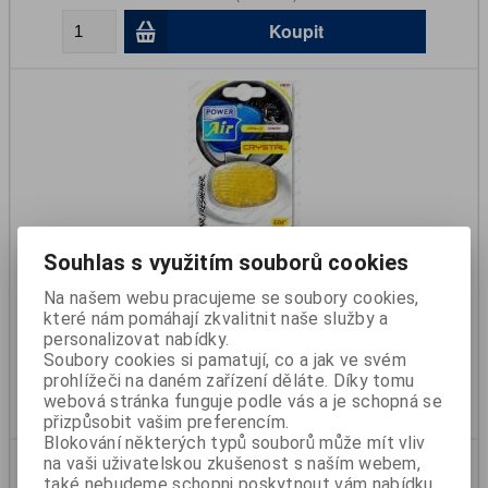
Koupit
Osvěžovač Crystal Vanilla Dream
Souhlas s využitím souborů cookies
Na našem webu pracujeme se soubory cookies,
Katalogové číslo:
999999373
které nám pomáhají zkvalitnit naše služby a
Skladem:
Ano
personalizovat nabídky.
75 Kč
Soubory cookies si pamatují, co a jak ve svém
62 Kč (bez DPH)
prohlížeči na daném zařízení děláte. Díky tomu
Koupit
webová stránka funguje podle vás a je schopná se
přizpůsobit vašim preferencím.
Blokování některých typů souborů může mít vliv
na vaši uživatelskou zkušenost s naším webem,
také nebudeme schopni poskytnout vám nabídku