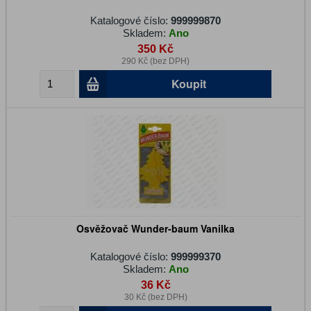
Katalogové číslo:
999999870
Skladem:
Ano
350 Kč
290 Kč (bez DPH)
Koupit
Osvěžovač Wunder-baum Vanilka
Katalogové číslo:
999999370
Skladem:
Ano
36 Kč
30 Kč (bez DPH)