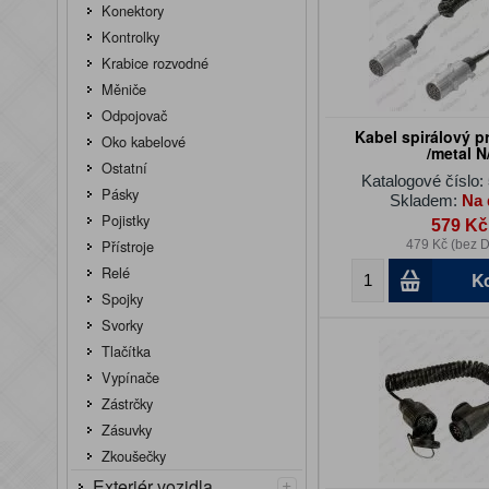
Konektory
Kontrolky
Krabice rozvodné
Měniče
Odpojovač
Kabel spirálový p
Oko kabelové
/metal N
Ostatní
Katalogové číslo:
Pásky
Skladem:
Na 
Pojistky
579 Kč
Přístroje
479 Kč (bez 
Relé
K
Spojky
Svorky
Tlačítka
Vypínače
Zástrčky
Zásuvky
Zkoušečky
+
Exteriér vozidla