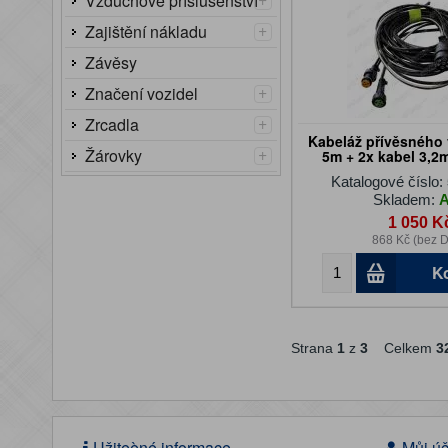
Vzduchové příslušenství
+
Zajištění nákladu
Závěsy
+
Značení vozidel
+
Zrcadla
Kabeláž přívěsného 
+
Žárovky
5m + 2x kabel 3,2
Katalogové číslo:
Skladem:
1 050 K
868 Kč (bez 
K
Strana
1
z
3
Celkem
3
Užiteèné informace
Můj úč