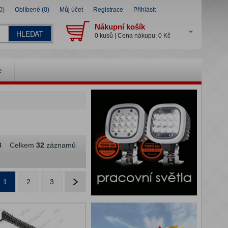
0)
Oblíbené (0)
Můj účet
Registrace
Přihlásit
Nákupní košík
HLEDAT
0 kusů | Cena nákupu: 0 Kč
e
3
Celkem
32
záznamů
1
2
3