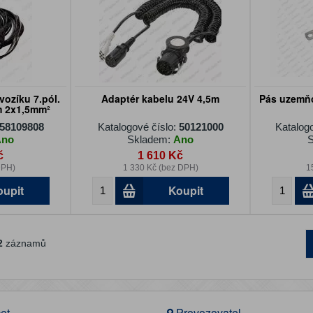
vozíku 7.pól.
Adaptér kabelu 24V 4,5m
Pás uzemň
m 2x1,5mm²
58109808
Katalogové číslo:
50121000
Katalog
Ano
Skladem:
Ano
S
č
1 610 Kč
DPH)
1 330 Kč (bez DPH)
1
oupit
Koupit
2
záznamů
et
Provozovatel