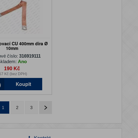
ovací CU 400mm díra Ø
10mm
ové číslo:
316919111
kladem:
Ano
190 Kč
57 Kč (bez DPH)
Koupit
1
2
3
Kontakt