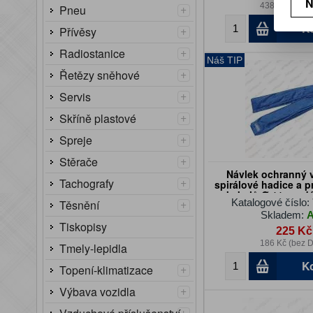
N
438 Kč (bez 
+
Pneu
K
+
Přívěsy
+
Radiostanice
Náš TIP
+
Řetězy sněhové
+
Servis
+
Skříně plastové
+
Spreje
+
Stěrače
Návlek ochranný 
+
Tachografy
spirálové hadice a 
kabelů Ø 11 cm d
+
Katalogové číslo:
Těsnění
modrý
Skladem:
Tiskopisy
225 Kč
186 Kč (bez 
Tmely-lepidla
K
+
Topení-klimatizace
+
Výbava vozidla
+