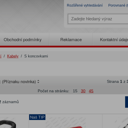
Rozšířené vyhledávání
Porovnané (
Obchodní podmínky
Reklamace
Kontaktní údaj
í
/
Kabely
/
S koncovkami
e:
(Příznaku novinka)
Strana
1
z
Počet na stránku:
15
30
45
2
záznamů
Náš TIP