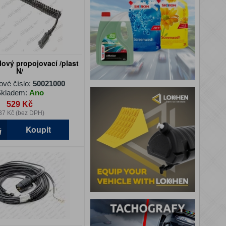
lový propojovací /plast
N/
ové číslo:
50021000
kladem:
Ano
529 Kč
37 Kč (bez DPH)
Koupit