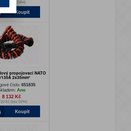
86 Kč (bez DPH)
Koupit
álový propojovací NATO
/135A 2x35mm²
gové číslo:
651835
kladem:
Ano
8 132 Kč
720 Kč (bez DPH)
Koupit