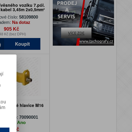
ívěsného vozíku 7.pól.
 kabel 3,45m 2x0,5mm²
ové číslo:
58109800
adem:
Na dotaz
905 Kč
48 Kč (bez DPH)
Koupit
jí
m
kou
zduchové hlavice M16
vám
sada
ové číslo:
70090001
kladem:
Ano
830 Kč