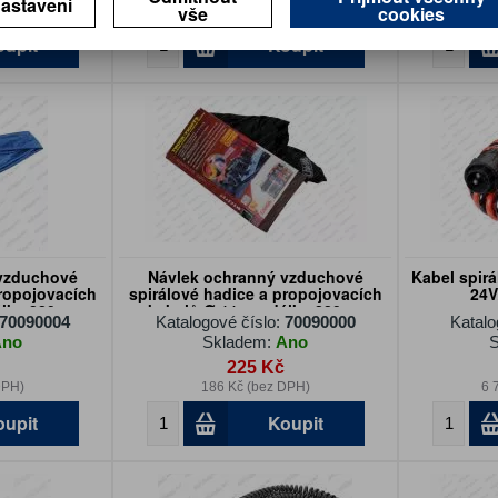
astavení
vše
cookies
DPH)
544 Kč (bez DPH)
6
oupit
Koupit
vzduchové
Návlek ochranný vzduchové
Kabel spir
propojovacích
spirálové hadice a propojovacích
24V
élka 220cm
kabelů Ø 11 cm délka 220cm
70090004
Katalogové číslo:
70090000
Katalo
černý
Ano
Skladem:
Ano
S
225 Kč
DPH)
186 Kč (bez DPH)
6 
oupit
Koupit