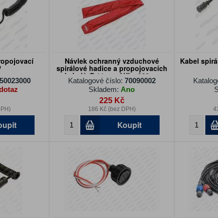
ropojovací
Návlek ochranný vzduchové
Kabel spirá
/
spirálové hadice a propojovacích
kabelů Ø 11 cm délka 220cm
50023000
Katalogové číslo:
70090002
Katalog
červený
dotaz
Skladem:
Ano
S
225 Kč
DPH)
186 Kč (bez DPH)
4
oupit
Koupit