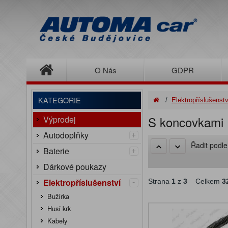
O Nás
GDPR
KATEGORIE
/
Elektropříslušenstv
S koncovkami
Výprodej
+
Autodoplňky
Řadit podl
+
Baterie
Dárkové poukazy
-
Elektropříslušenství
Strana
1
z
3
Celkem
3
Bužírka
Husí krk
Kabely