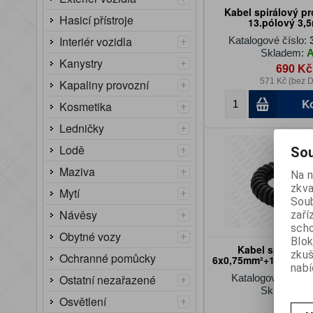
Kabel spirálový p
Hasicí přístroje
13.pólový 3,
+
Interiér vozidla
Katalogové číslo:
Skladem:
+
Kanystry
690 Kč
+
571 Kč (bez 
Kapaliny provozní
K
+
Kosmetika
+
Ledničky
+
Lodě
Sou
+
Maziva
Na n
zkva
+
Mytí
Soub
+
Návěsy
zaří
scho
+
Obytné vozy
Blok
Kabel spirálový 
zku
Ochranné pomůcky
6x0,75mm²+1x1mm² 
nabí
4,5m
+
Katalogové číslo:
Ostatní nezařazené
Skladem:
+
Osvětlení
530 Kč