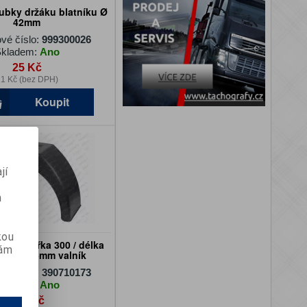
ubky držáku blatníku Ø
42mm
vé číslo:
999300026
kladem:
Ano
25 Kč
1 Kč (bez DPH)
Koupit
jí
m
kou
stový šířka 300 / délka
vám
výška 485mm valník
vé číslo:
390710173
kladem:
Ano
693 Kč