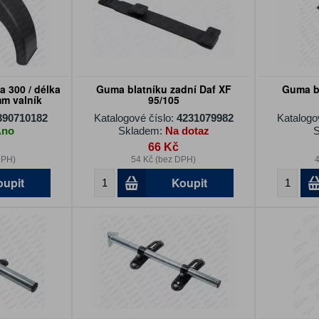
a 300 / délka
Guma blatníku zadní Daf XF
Guma b
mm valník
95/105
390710182
Katalogové číslo:
4231079982
Katalogo
Ano
Skladem:
Na dotaz
S
66 Kč
DPH)
54 Kč (bez DPH)
4
oupit
Koupit