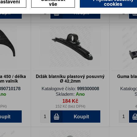
astavení
vše
cookies
DPH)
169 Kč (bez DPH)
5
oupit
Koupit
a 450 / délka
Držák blatníku plastový posuvný
Guma bla
mm valník
Ø 42,2mm
390710178
Katalogové číslo:
999300008
Katalogo
Ano
Skladem:
Ano
S
184 Kč
DPH)
152 Kč (bez DPH)
4
oupit
Koupit