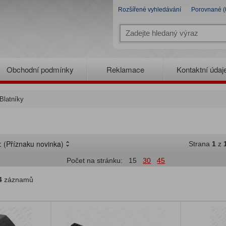
Rozšířené vyhledávání
Porovnané (
Obchodní podmínky
Reklamace
Kontaktní údaj
Blatníky
e:
(Příznaku novinka)
Strana
1
z
Počet na stránku:
15
30
45
4
záznamů