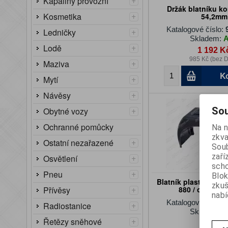
Kapaliny provozní
Držák blatníku k
+
Kosmetika
54,2mm
Katalogové číslo:
+
Ledničky
Skladem:
+
Lodě
1 192 K
985 Kč (bez 
+
Maziva
K
+
Mytí
+
Návěsy
+
Sou
Obytné vozy
Ochranné pomůcky
Na n
zkva
+
Ostatní nezařazené
Soub
zaří
+
Osvětlení
scho
+
Pneu
Blok
Blatník plastový šířk
zku
+
Přívěsy
880 / obvod 
nabí
Katalogové číslo:
+
Radiostanice
Skladem:
+
Řetězy sněhové
706 Kč