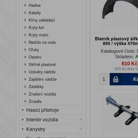
Hadice
Kabely
Klíny zakládací
Kryty kol
Kryty matic
Blatník plastový šířk
Nadrže na vodu
895 / výška 470
Ofuky
Katalogové číslo:
Skladem:
Ostatní
610 Kč
Skříně plastové
505 Kč (bez 
Uzávěry nádrže
K
Zajištění nádrže
Zástěrky
Značení vozidla
Zrcadla
Hasicí přístroje
+
Interiér vozidla
+
Kanystry
+