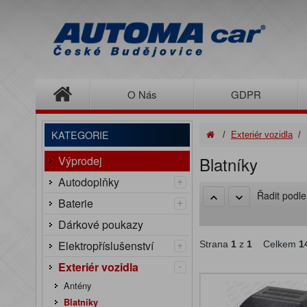
O Nás
GDPR
KATEGORIE
/
Exteriér vozidla
/
Blatníky
Výprodej
+
Autodoplňky
Řadit podl
+
Baterie
Dárkové poukazy
+
Elektropříslušenství
Strana
1
z
1
Celkem
1
-
Exteriér vozidla
Antény
Blatníky