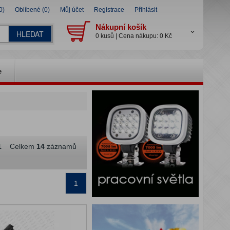
0)
Oblíbené (0)
Můj účet
Registrace
Přihlásit
Nákupní košík
HLEDAT
0 kusů | Cena nákupu: 0 Kč
e
1
Celkem
14
záznamů
1