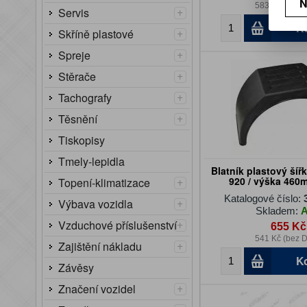
N
583 Kč (bez 
+
Servis
K
+
Skříně plastové
+
Spreje
+
Stěrače
+
Tachografy
+
Těsnění
Tiskopisy
Tmely-lepidla
Blatník plastový šířk
+
920 / výška 460
Topení-klimatizace
Katalogové číslo:
+
Výbava vozidla
Skladem:
+
Vzduchové příslušenství
655 Kč
541 Kč (bez 
+
Zajištění nákladu
K
Závěsy
+
Značení vozidel