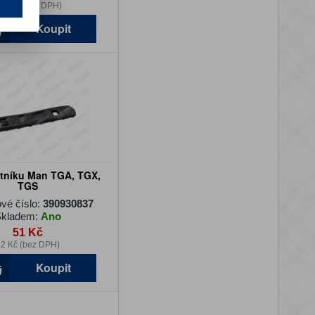
73 Kč (bez DPH)
Koupit
tníku Man TGA, TGX,
TGS
vé číslo:
390930837
kladem:
Ano
51 Kč
2 Kč (bez DPH)
Koupit