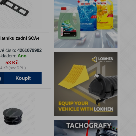
latníku zadní SCA4
vé číslo:
4261079982
kladem:
Ano
53 Kč
4 Kč (bez DPH)
Koupit