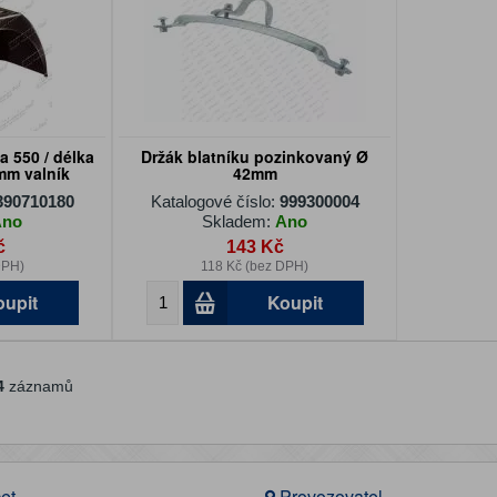
a 550 / délka
Držák blatníku pozinkovaný Ø
mm valník
42mm
390710180
Katalogové číslo:
999300004
Ano
Skladem:
Ano
č
143 Kč
DPH)
118 Kč (bez DPH)
oupit
Koupit
4
záznamů
et
Provozovatel