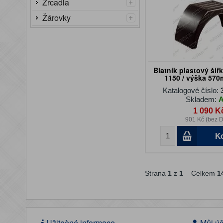
+
Zrcadla
+
Žárovky
Blatník plastový šířk
1150 / výška 570
Katalogové číslo:
Skladem:
1 090 K
901 Kč (bez 
K
Strana
1
z
1
Celkem
1
Užiteèné informace
Můj úč