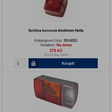
Svítilna koncová 84x84mm Hella
Katalogové číslo:
3014051
Skladem:
Na dotaz
375 Kč
310 Kč (bez DPH)
Koupit