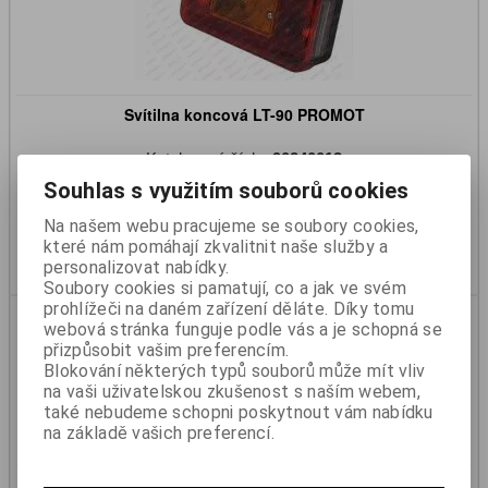
Svítilna koncová LT-90 PROMOT
Katalogové číslo:
90240013
Skladem:
Ano
Souhlas s využitím souborů cookies
239 Kč
197 Kč (bez DPH)
Na našem webu pracujeme se soubory cookies,
které nám pomáhají zkvalitnit naše služby a
Koupit
personalizovat nabídky.
Soubory cookies si pamatují, co a jak ve svém
prohlížeči na daném zařízení děláte. Díky tomu
webová stránka funguje podle vás a je schopná se
přizpůsobit vašim preferencím.
Blokování některých typů souborů může mít vliv
na vaši uživatelskou zkušenost s naším webem,
také nebudeme schopni poskytnout vám nabídku
na základě vašich preferencí.
Svítilna koncová / blikač 84x84mm Hella