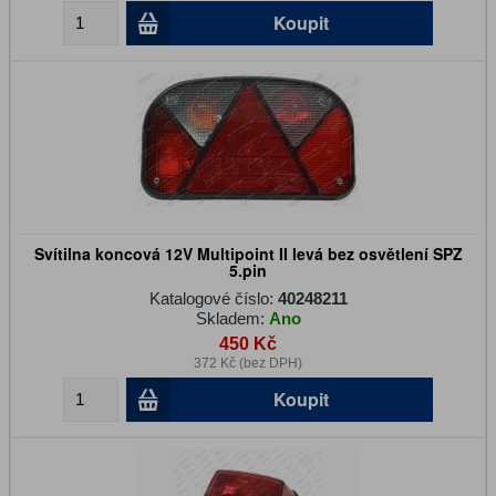
Koupit
Svítilna koncová 12V Multipoint II levá bez osvětlení SPZ
5.pin
Katalogové číslo:
40248211
Skladem:
Ano
450 Kč
372 Kč (bez DPH)
Koupit