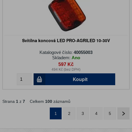
Svítilna koncová LED PRO-AGRILED 10-30V
Katalogové číslo:
40055003
Skladem:
Ano
597 Kč
494 Kč (bez DPH)
Koupit
Strana
1
z
7
Celkem
100
záznamů
1
2
3
4
5