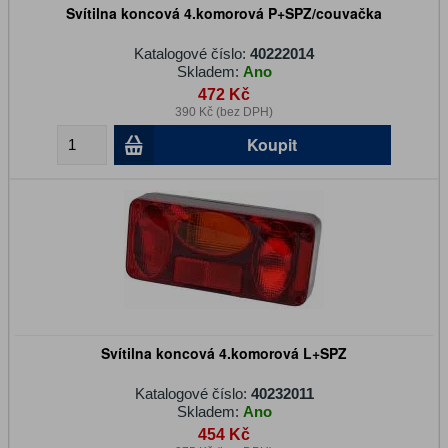
Svítilna koncová 4.komorová P+SPZ/couvačka
Katalogové číslo:
40222014
Skladem:
Ano
472 Kč
390 Kč (bez DPH)
Koupit
Svítilna koncová 4.komorová L+SPZ
Katalogové číslo:
40232011
Skladem:
Ano
454 Kč