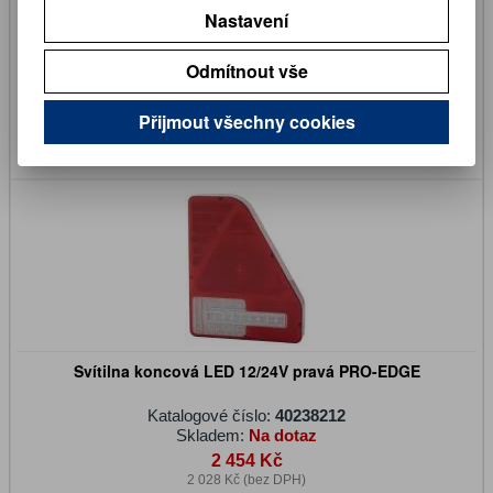
Nastavení
Katalogové číslo:
3014131
Skladem:
Ano
Odmítnout vše
392 Kč
324 Kč (bez DPH)
Přijmout všechny cookies
Koupit
Svítilna koncová LED 12/24V pravá PRO-EDGE
Katalogové číslo:
40238212
Skladem:
Na dotaz
2 454 Kč
2 028 Kč (bez DPH)