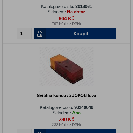
Katalogové číslo:
3018061
Skladem:
Na dotaz
964 Kč
797 Kč (bez DPH)
Koupit
Svítilna koncová JOKON levá
Katalogové číslo:
90240046
Skladem:
Ano
280 Kč
232 Kč (bez DPH)