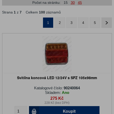
Počet na stránku:
15
30
45
Strana
1
z
7
Celkem
100
záznamů
1
2
3
4
5
Svítilna koncová LED 12/24V s SPZ 105x98mm
Katalogové číslo:
90240064
Skladem:
Ano
275 Kč
228 Kč (bez DPH)
Koupit