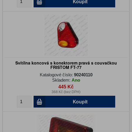
Koupit
Svítilna koncová s konektorem pravá s couvačkou
FRISTOM FT-77
Katalogové číslo:
90240110
Skladem:
Ano
445 Kč
368 Kč (bez DPH)
Koupit