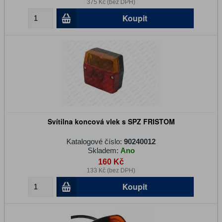
375 Kč (bez DPH)
Koupit
Svítilna koncová vlek s SPZ FRISTOM
Katalogové číslo:
90240012
Skladem:
Ano
160 Kč
133 Kč (bez DPH)
Koupit