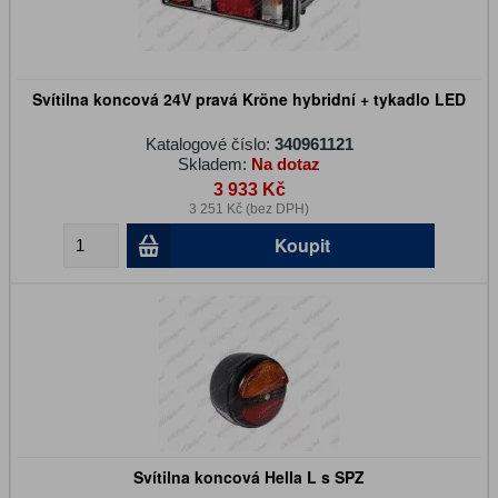
Svítilna koncová 24V pravá Kröne hybridní + tykadlo LED
Katalogové číslo:
340961121
Skladem:
Na dotaz
3 933 Kč
3 251 Kč (bez DPH)
Koupit
Svítilna koncová Hella L s SPZ