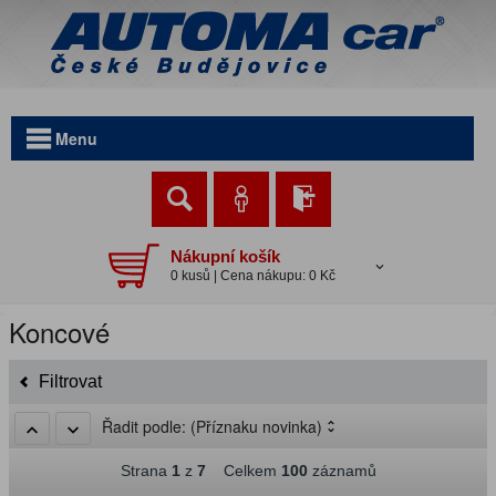
Menu
Nákupní košík
0 kusů | Cena nákupu: 0 Kč
Koncové
Filtrovat
Řadit podle:
(Příznaku novinka)
Strana
1
z
7
Celkem
100
záznamů