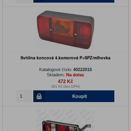
Svítilna koncová 4.komorová P+SPZ/mlhovka
Katalogové číslo:
40222015
Skladem:
Na dotaz
472 Kč
391 Kč (bez DPH)
Koupit