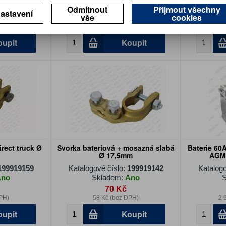
Ano
Skladem:
Ano
S
Odmítnout
Přijmout všechny
astavení
vše
cookies
104 Kč
PH)
86 Kč (bez DPH)
7
oupit
Koupit
irect truck Ø
Svorka bateriová + mosazná slabá
Baterie 60
Ø 17,5mm
AGM 
199919159
Katalogové číslo:
199919142
Katalogo
Ano
Skladem:
Ano
S
70 Kč
PH)
58 Kč (bez DPH)
2 
oupit
Koupit