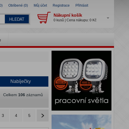
0)
Oblíbené (0)
Můj účet
Registrace
Přihlásit
Nákupní košík
HLEDAT
0 kusů | Cena nákupu: 0 Kč
e
Nabíječky
Celkem
106
záznamů
3
4
5