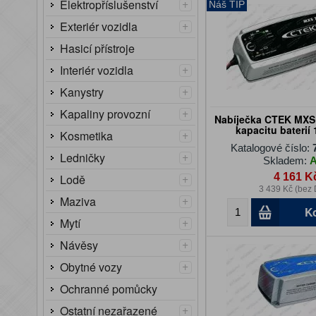
+
Elektropříslušenství
Náš TIP
+
Exteriér vozidla
Hasicí přístroje
+
Interiér vozidla
+
Kanystry
+
Kapaliny provozní
Nabíječka CTEK MXS 
kapacitu baterií
+
Kosmetika
Katalogové číslo:
+
Ledničky
Skladem:
+
4 161 K
Lodě
3 439 Kč (bez
+
Maziva
K
+
Mytí
+
Návěsy
+
Obytné vozy
Ochranné pomůcky
+
Ostatní nezařazené