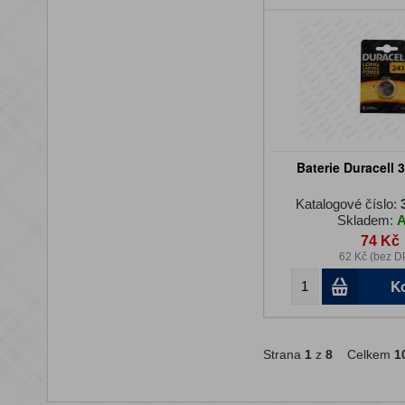
Baterie Duracell
Katalogové číslo:
Skladem:
74 Kč
62 Kč (bez D
K
Strana
1
z
8
Celkem
1