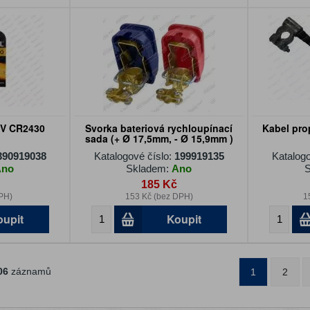
 3V CR2430
Svorka bateriová rychloupínací
Kabel pro
sada (+ Ø 17,5mm, - Ø 15,9mm )
390919038
Katalogové číslo:
199919135
Katalogo
Ano
Skladem:
Ano
S
185 Kč
PH)
153 Kč (bez DPH)
1
oupit
Koupit
06
záznamů
1
2