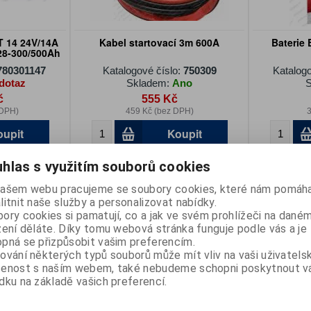
 14 24V/14A
Kabel startovací 3m 600A
Baterie 
 28-300/500Ah
780301147
Katalogové číslo:
750309
Katalogo
dotaz
Skladem:
Ano
S
č
555 Kč
 DPH)
459 Kč (bez DPH)
3
oupit
Koupit
hlas s využitím souborů cookies
ašem webu pracujeme se soubory cookies, které nám pomáha
litnit naše služby a personalizovat nabídky.
ory cookies si pamatují, co a jak ve svém prohlížeči na dané
zení děláte. Díky tomu webová stránka funguje podle vás a je
pná se přizpůsobit vašim preferencím.
ování některých typů souborů může mít vliv na vaši uživatels
šenost s naším webem, také nebudeme schopni poskytnout 
 3V CR2032
Svorka bateriová + direct truck Ø
Svorka 
dku na základě vašich preferencí.
17,5mm
390919034
Katalogové číslo:
199919158
Katalogo