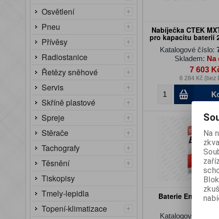
+
Osvětlení
+
Pneu
Nabíječka CTEK MXT
pro kapacitu baterií
+
Přívěsy
Katalogové číslo:
+
Radiostanice
Skladem:
Na 
7 603 K
+
Řetězy sněhové
6 284 Kč (bez
+
Servis
K
+
Skříně plastové
+
Sou
Spreje
+
Stěrače
Na n
zkva
+
Tachografy
Soub
zaří
+
Těsnění
scho
Tiskopisy
Blok
zku
Tmely-lepidla
Baterie Energizer
nabí
+
Topení-klimatizace
Katalogové číslo: