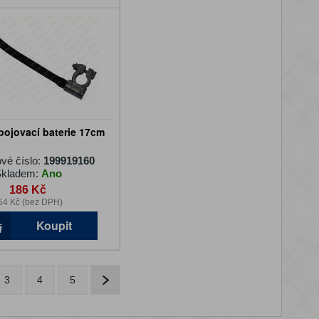
pojovací baterie 17cm
vé číslo:
199919160
kladem:
Ano
186 Kč
54 Kč (bez DPH)
Koupit
3
4
5