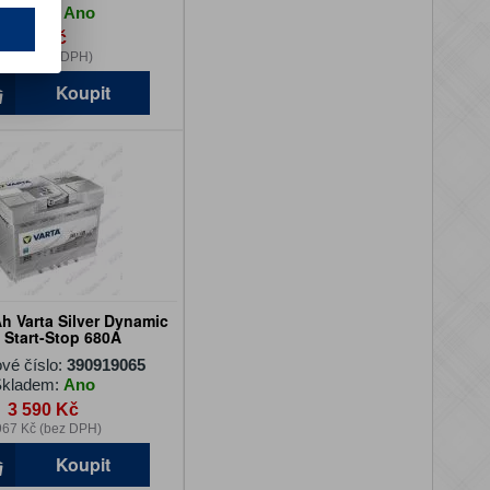
kladem:
Ano
86 Kč
1 Kč (bez DPH)
Koupit
Ah Varta Silver Dynamic
Start-Stop 680A
vé číslo:
390919065
kladem:
Ano
3 590 Kč
967 Kč (bez DPH)
Koupit