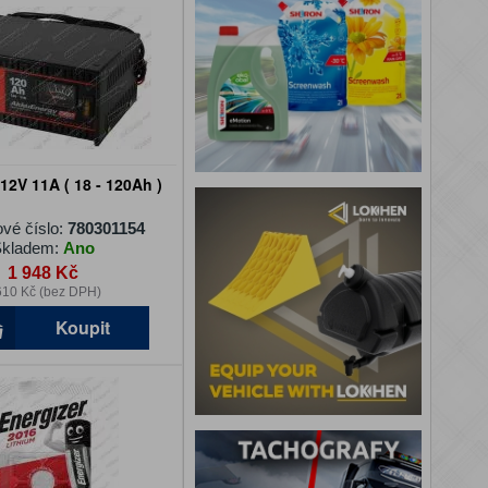
12V 11A ( 18 - 120Ah )
ové číslo:
780301154
kladem:
Ano
1 948 Kč
610 Kč (bez DPH)
Koupit