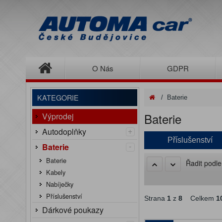
O Nás
GDPR
KATEGORIE
/
Baterie
Baterie
Výprodej
+
Autodoplňky
Příslušenství
-
Baterie
Baterie
Řadit podl
Kabely
Nabíječky
Příslušenství
Strana
1
z
8
Celkem
1
Dárkové poukazy