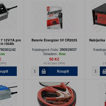
7 12V/7A pro
Baterie Energizer 3V CR2025
Nabíječka 
 14-150Ah
780301142
Katalogové číslo:
390919037
Katalog
Ano
Skladem:
Ano
S
č
50 Kč
 DPH)
42 Kč (bez DPH)
1 
oupit
Koupit