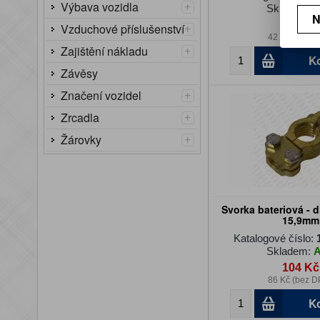
+
Výbava vozidla
Skladem:
N
50 Kč
+
Vzduchové příslušenství
42 Kč (bez D
+
Zajištění nákladu
K
Závěsy
+
Značení vozidel
+
Zrcadla
+
Žárovky
Svorka bateriová - d
15,9mm
Katalogové číslo:
Skladem:
104 Kč
86 Kč (bez D
K