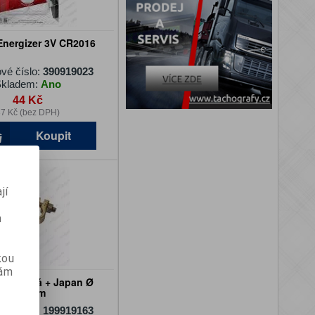
Energizer 3V CR2016
vé číslo:
390919023
kladem:
Ano
44 Kč
7 Kč (bez DPH)
Koupit
jí
m
kou
vám
bateriová + Japan Ø
12,8mm
vé číslo:
199919163