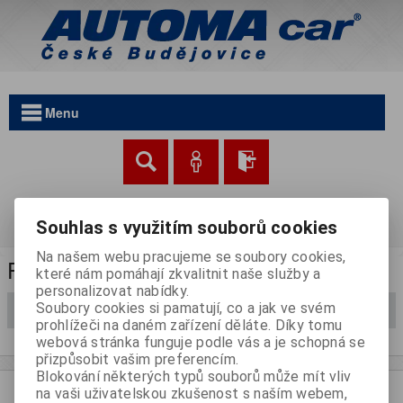
Menu
Nákupní košík
Souhlas s využitím souborů cookies
0 kusů | Cena nákupu: 0 Kč
Na našem webu pracujeme se soubory cookies,
Průchodky
které nám pomáhají zkvalitnit naše služby a
personalizovat nabídky.
Soubory cookies si pamatují, co a jak ve svém
Filtrovat
prohlížeči na daném zařízení děláte. Díky tomu
webová stránka funguje podle vás a je schopná se
přizpůsobit vašim preferencím.
Blokování některých typů souborů může mít vliv
na vaši uživatelskou zkušenost s naším webem,
Užiteèné informace