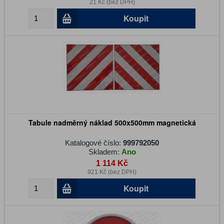
21 Kč (bez DPH)
Koupit
Tabule nadměrný náklad 500x500mm magnetická
Katalogové číslo:
999792050
Skladem:
Ano
1 114 Kč
921 Kč (bez DPH)
Koupit