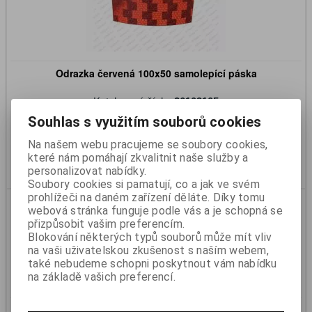
Odrazka červená 100x50 samolepící páska
Katalogové číslo:
26103105
Skladem:
Ano
Souhlas s využitím souborů cookies
10 Kč
9 Kč (bez DPH)
Na našem webu pracujeme se soubory cookies,
které nám pomáhají zkvalitnit naše služby a
Koupit
personalizovat nabídky.
Soubory cookies si pamatují, co a jak ve svém
prohlížeči na daném zařízení děláte. Díky tomu
webová stránka funguje podle vás a je schopná se
přizpůsobit vašim preferencím.
Blokování některých typů souborů může mít vliv
na vaši uživatelskou zkušenost s naším webem,
také nebudeme schopni poskytnout vám nabídku
na základě vašich preferencí.
Odrazka červená trojúhelník bílý podklad