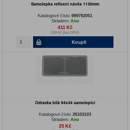
Samolepka reflexní návěs 1130mm
Katalogové číslo:
999792051
Skladem:
Ano
411 Kč
339 Kč (bez DPH)
Koupit
Odrazka bílá 94x44 samolepící
Katalogové číslo:
26103103
Skladem:
Ano
25 Kč