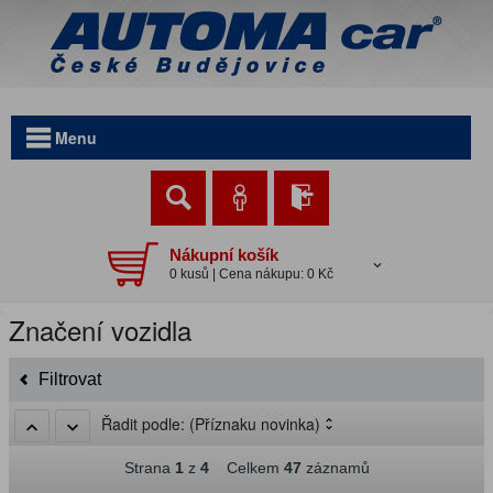
Menu
Nákupní košík
0 kusů | Cena nákupu: 0 Kč
Značení vozidla
Filtrovat
Řadit podle:
(Příznaku novinka)
Strana
1
z
4
Celkem
47
záznamů