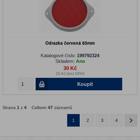
Odrazka červená 85mm
Katalogové číslo:
199792324
Skladem:
Ano
30 Kč
25 Kč (bez DPH)
Koupit
Strana
1
z
4
Celkem
47
záznamů
1
2
3
4