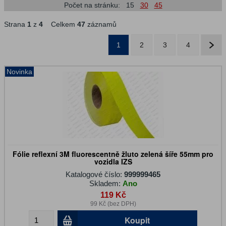
Počet na stránku:
15
30
45
Strana
1
z
4
Celkem
47
záznamů
1
2
3
4
Novinka
Fólie reflexní 3M fluorescentně žluto zelená šíře 55mm pro
vozidla IZS
Katalogové číslo:
999999465
Skladem:
Ano
119 Kč
99 Kč (bez DPH)
Koupit