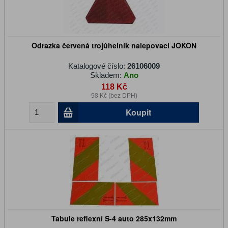
Odrazka červená trojúhelník nalepovací JOKON
Katalogové číslo:
26106009
Skladem:
Ano
118 Kč
98 Kč (bez DPH)
Koupit
Tabule reflexní S-4 auto 285x132mm