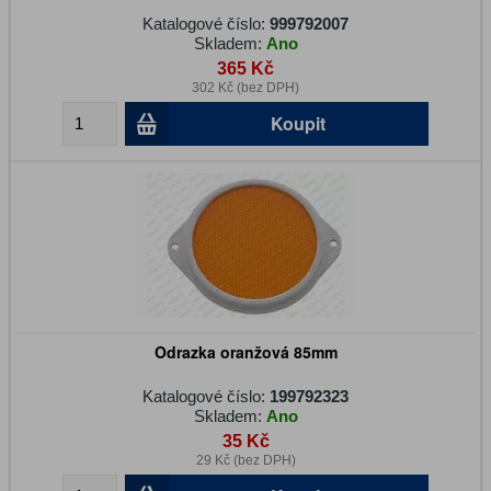
Katalogové číslo:
999792007
Skladem:
Ano
365 Kč
302 Kč (bez DPH)
Koupit
Odrazka oranžová 85mm
Katalogové číslo:
199792323
Skladem:
Ano
35 Kč
29 Kč (bez DPH)