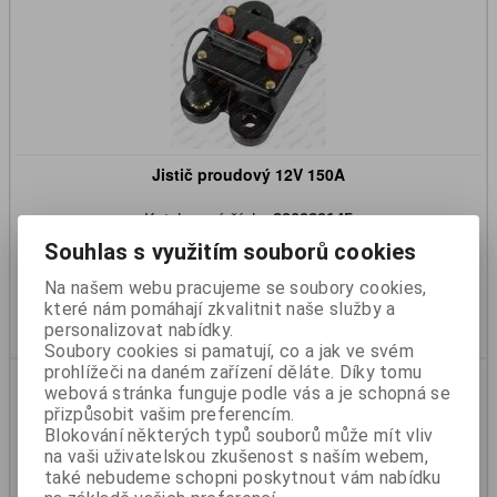
Jistič proudový 12V 150A
Katalogové číslo:
390939145
Skladem:
Ano
Souhlas s využitím souborů cookies
315 Kč
261 Kč (bez DPH)
Na našem webu pracujeme se soubory cookies,
které nám pomáhají zkvalitnit naše služby a
Koupit
personalizovat nabídky.
Soubory cookies si pamatují, co a jak ve svém
prohlížeči na daném zařízení děláte. Díky tomu
webová stránka funguje podle vás a je schopná se
přizpůsobit vašim preferencím.
Blokování některých typů souborů může mít vliv
na vaši uživatelskou zkušenost s naším webem,
také nebudeme schopni poskytnout vám nabídku