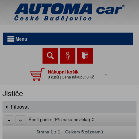
Menu
Nákupní košík
0 kusů | Cena nákupu: 0 Kč
Jističe
Filtrovat
Řadit podle:
(Příznaku novinka)
Strana
1
z
1
Celkem
5
záznamů