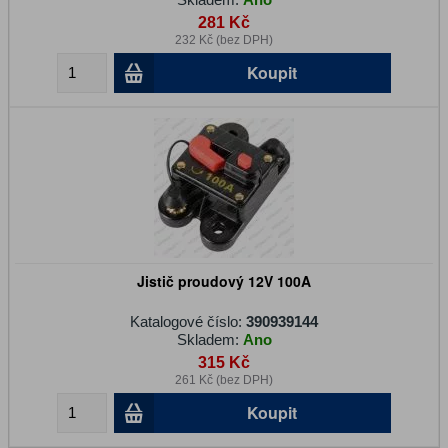
281 Kč
232 Kč (bez DPH)
Koupit
Jistič proudový 12V 100A
Katalogové číslo:
390939144
Skladem:
Ano
315 Kč
261 Kč (bez DPH)
Koupit