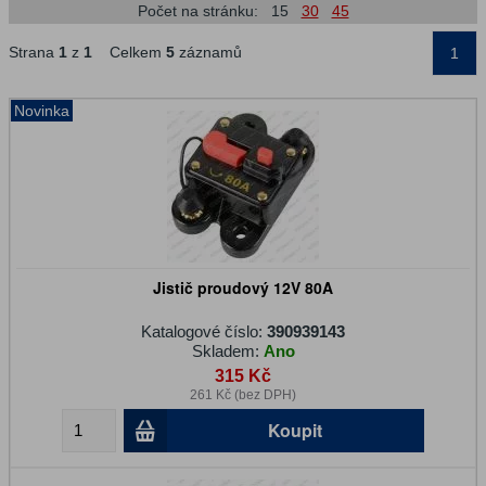
Počet na stránku:
15
30
45
Strana
1
z
1
Celkem
5
záznamů
1
Novinka
Jistič proudový 12V 80A
Katalogové číslo:
390939143
Skladem:
Ano
315 Kč
261 Kč (bez DPH)
Koupit