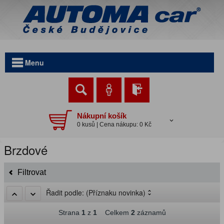
Menu
Nákupní košík
0 kusů | Cena nákupu: 0 Kč
Brzdové
Filtrovat
Řadit podle:
(Příznaku novinka)
Strana
1
z
1
Celkem
2
záznamů