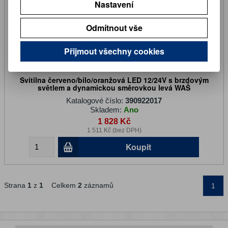
Nastavení
Odmítnout vše
Přijmout všechny cookies
Svítilna červeno/bílo/oranžová LED 12/24V s brzdovým
světlem a dynamickou směrovkou levá WAŠ
Katalogové číslo:
390922017
Skladem:
Ano
1 828 Kč
1 511 Kč (bez DPH)
Koupit
Strana
1
z
1
Celkem
2
záznamů
1