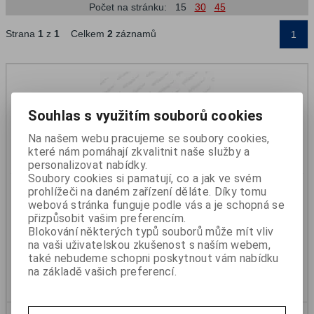
Počet na stránku:
15
30
45
Strana
1
z
1
Celkem
2
záznamů
1
Souhlas s využitím souborů cookies
Na našem webu pracujeme se soubory cookies,
které nám pomáhají zkvalitnit naše služby a
personalizovat nabídky.
Soubory cookies si pamatují, co a jak ve svém
Svítilna červeno/bílo/oranžová LED 12/24V s brzdovým
prohlížeči na daném zařízení děláte. Díky tomu
světlem a dynamickou směrovkou pravá WAŠ
webová stránka funguje podle vás a je schopná se
Katalogové číslo:
390922016
přizpůsobit vašim preferencím.
Skladem:
Ano
Blokování některých typů souborů může mít vliv
1 828 Kč
na vaši uživatelskou zkušenost s naším webem,
1 511 Kč (bez DPH)
také nebudeme schopni poskytnout vám nabídku
na základě vašich preferencí.
Koupit