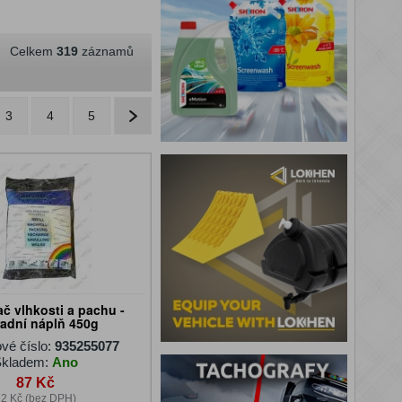
Celkem
319
záznamů
3
4
5
č vlhkosti a pachu -
adní náplň 450g
vé číslo:
935255077
kladem:
Ano
87 Kč
2 Kč (bez DPH)