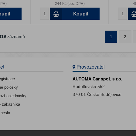
DPH)
244 Kč (bez DPH)
4
oupit
Koupit
319
záznamů
1
2
et
Provozovatel
AUTOMA Car spol. s r.o.
egistrace
Rudolfovská 552
né položky
370 01 České Budějovice
ozí objednávky
e zákazníka
 heslo