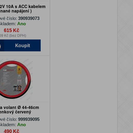
12V 10A s ACC kabelem
ínané napájení )
vé číslo:
390939073
kladem:
Ano
615 Kč
09 Kč (bez DPH)
Koupit
a volant Ø 44-46cm
enkový červený
vé číslo:
999939095
kladem:
Ano
490 Kč