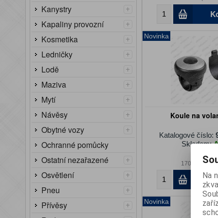
+
Kanystry
K
+
Kapaliny provozní
Novinka
+
Kosmetika
+
Ledničky
+
Lodě
+
Maziva
+
Mytí
+
Návěsy
Koule na vola
+
Obytné vozy
Katalogové číslo:
Ochranné pomůcky
Skladem:
205 Kč
+
Sou
Ostatní nezařazené
170 Kč (bez 
+
Osvětlení
Na n
K
zkva
+
Pneu
Soub
Novinka
zaří
+
Přívěsy
scho