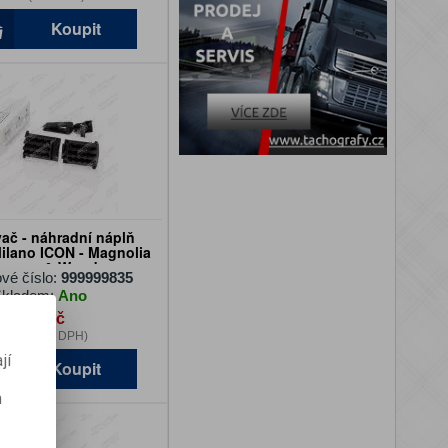
Koupit
ač - náhradní náplň
 Milano ICON - Magnolia
ossom & Wood
vé číslo:
999999835
kladem:
Ano
160 Kč
33 Kč (bez DPH)
jí
Koupit
m