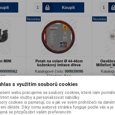
oupit
Koupit
Novinka
Novinka
nt MINI
Potah na volant Ø 44-46cm
Osvěžov
koženkový imitace dřeva
Millefiori
Bl
999999562
Katalogové číslo:
999939096
Katalogo
Ano
Skladem:
Ano
S
490 Kč
hlas s využitím souborů cookies
DPH)
405 Kč (bez DPH)
1
ašem webu pracujeme se soubory cookies, které nám pomáha
oupit
Koupit
litnit naše služby a personalizovat nabídky.
ory cookies si pamatují, co a jak ve svém prohlížeči na dané
Novinka
Novinka
zení děláte. Díky tomu webová stránka funguje podle vás a je
pná se přizpůsobit vašim preferencím.