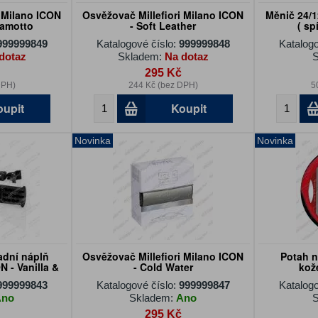
i Milano ICON
Osvěžovač Millefiori Milano ICON
Měnič 24/
gamotto
- Soft Leather
( sp
999999849
Katalogové číslo:
999999848
Katalogo
dotaz
Skladem:
Na dotaz
S
295 Kč
DPH)
244 Kč (bez DPH)
5
oupit
Koupit
Novinka
Novinka
adní náplň
Osvěžovač Millefiori Milano ICON
Potah n
N - Vanilla &
- Cold Water
kož
999999843
Katalogové číslo:
999999847
Katalogo
Ano
Skladem:
Ano
S
295 Kč