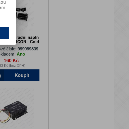
kou
vám
ač - náhradní náplň
ri Milano ICON - Cold
Water
vé číslo:
999999839
kladem:
Ano
160 Kč
33 Kč (bez DPH)
Koupit