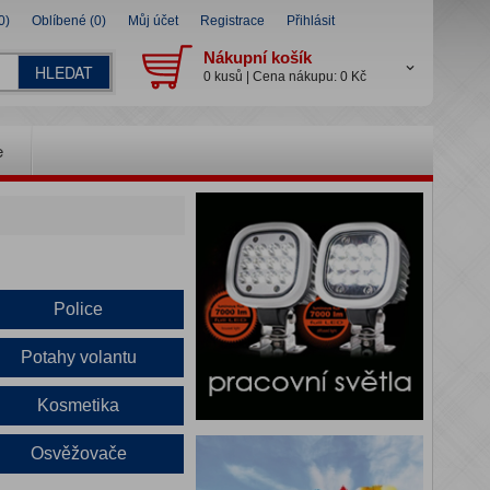
0)
Oblíbené (0)
Můj účet
Registrace
Přihlásit
Nákupní košík
HLEDAT
0 kusů | Cena nákupu: 0 Kč
e
Police
Potahy volantu
Kosmetika
Osvěžovače