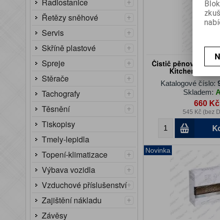
+
Radiostanice
Blok
zku
+
Řetězy sněhové
nabí
+
Servis
+
Skříně plastové
N
+
Spreje
Čistič pěnový Supe
Kitchen 600ml
+
Stěrače
Katalogové číslo:
+
Skladem:
Tachografy
660 Kč
+
Těsnění
545 Kč (bez 
Tiskopisy
K
Tmely-lepidla
Novinka
+
Topení-klimatizace
+
Výbava vozidla
+
Vzduchové příslušenství
+
Zajištění nákladu
Závěsy