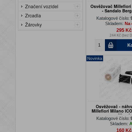
+
Značení vozidel
Osvěžovač Millefior
- Sandalo Ber
+
Zrcadla
Katalogové číslo:
+
Skladem:
Na 
Žárovky
295 Kč
244 Kč (bez 
K
Novinka
Osvěžovač - náhr
Millefiori Milano ICO
Wood
Katalogové číslo:
Skladem:
160 Kč