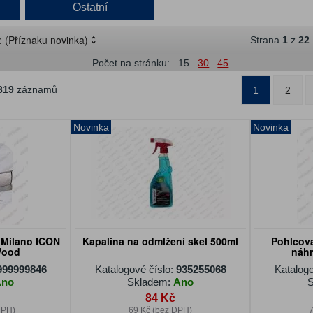
Ostatní
e:
(Příznaku novinka)
Strana
1
z
22
Počet na stránku:
15
30
45
319
záznamů
1
2
Novinka
Novinka
i Milano ICON
Kapalina na odmlžení skel 500ml
Pohlcova
 Wood
náhr
999999846
Katalogové číslo:
935255068
Katalogo
Ano
Skladem:
Ano
S
84 Kč
DPH)
69 Kč (bez DPH)
7