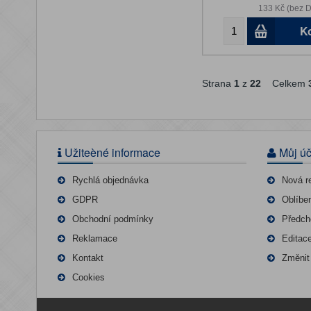
133 Kč (bez 
K
Strana
1
z
22
Celkem
Užiteèné informace
Můj úč
Rychlá objednávka
Nová r
GDPR
Oblíbe
Obchodní podmínky
Předch
Reklamace
Editac
Kontakt
Změnit
Cookies