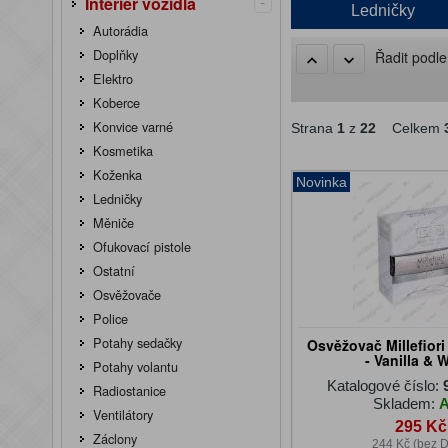
-
Interiér vozidla
Ledničky
Autorádia
Doplňky
Řadit podl
Elektro
Koberce
Konvice varné
Strana
1
z
22
Celkem
Kosmetika
Koženka
Novinka
Ledničky
Měniče
Ofukovací pistole
Ostatní
Osvěžovače
Police
Potahy sedačky
Osvěžovač Millefior
- Vanilla &
Potahy volantu
Katalogové číslo:
Radiostanice
Skladem:
Ventilátory
295 Kč
Záclony
244 Kč (bez 