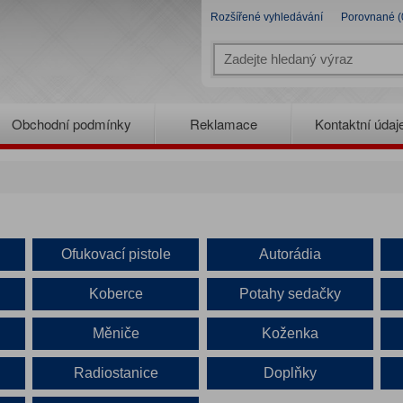
Rozšířené vyhledávání
Porovnané (
Obchodní podmínky
Reklamace
Kontaktní údaj
Ofukovací pistole
Autorádia
Koberce
Potahy sedačky
Měniče
Koženka
Radiostanice
Doplňky