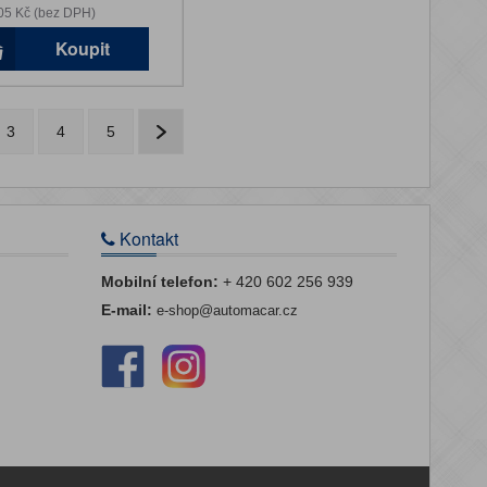
05 Kč (bez DPH)
Koupit
3
4
5
Kontakt
Mobilní telefon:
+ 420 602 256 939
E-mail:
e-shop@automacar.cz