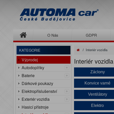
O Nás
GDPR
KATEGORIE
/
Interiér vozidla
Interiér vozidla
Výprodej
+
Autodoplňky
Záclony
+
Baterie
Dárkové poukazy
Konvice varné
+
Elektropříslušenství
Ventilátory
+
Exteriér vozidla
Elektro
Hasicí přístroje