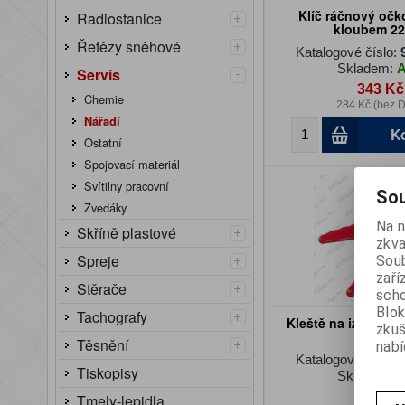
+
Klíč ráčnový očk
Radiostanice
kloubem 2
+
Řetězy sněhové
Katalogové číslo:
Skladem:
-
Servis
343 Kč
Chemie
284 Kč (bez 
Nářadí
K
Ostatní
Spojovací materiál
Svítilny pracovní
Sou
Zvedáky
Na n
+
Skříně plastové
zkva
+
Spreje
Soub
zaří
+
Stěrače
scho
Blok
+
Tachografy
Kleště na izolovan
zku
+
Těsnění
nabí
Katalogové číslo:
Tiskopisy
Skladem:
99 Kč
Tmely-lepidla