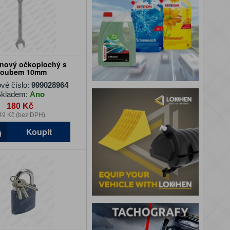
čnový očkoplochý s
loubem 10mm
vé číslo:
999028964
kladem:
Ano
180 Kč
49 Kč (bez DPH)
Koupit