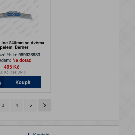
 Line 240mm se dvěma
pelemi Berner
vé číslo:
999028983
adem:
Na dotaz
495 Kč
10 Kč (bez DPH)
Koupit
3
4
5
Kontakt