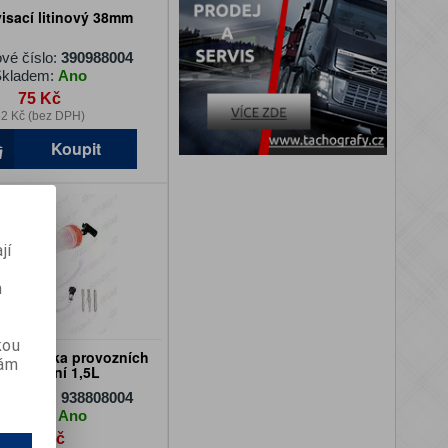
isací litinový 38mm
vé číslo:
390988004
kladem:
Ano
75 Kč
2 Kč (bez DPH)
Koupit
jí
m
kou
 / plnička provozních
vám
alin ruční 1,5L
vé číslo:
938808004
kladem:
Ano
885 Kč