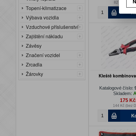
N
82 Kč (bez D
+
Topení-klimatizace
K
+
Výbava vozidla
+
Vzduchové příslušenství
+
Zajištění nákladu
Závěsy
+
Značení vozidel
+
Zrcadla
+
Žárovky
Kleště kombinov
Katalogové číslo:
Skladem:
175 Kč
144 Kč (bez 
K