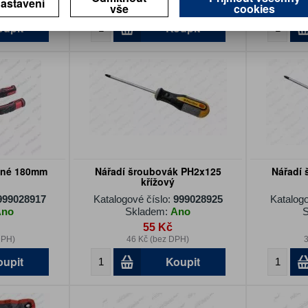
astavení
vše
cookies
PH)
82 Kč (bez DPH)
7
oupit
Koupit
ané 180mm
Nářadí šroubovák PH2x125
Nářadí
křížový
999028917
Katalogové číslo:
999028925
Katalogo
Ano
Skladem:
Ano
S
55 Kč
DPH)
46 Kč (bez DPH)
3
oupit
Koupit