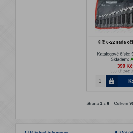
Klíč 6-22 sada o
Katalogové číslo:
Skladem:
399 Kč
330 Kč (bez 
K
Strana
1
z
6
Celkem
9
Užiteèné informace
Můj úč