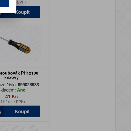
32 Kč (bez DPH)
Koupit
 šroubovák PH1x100
křížový
vé číslo:
999028933
kladem:
Ano
41 Kč
4 Kč (bez DPH)
Koupit