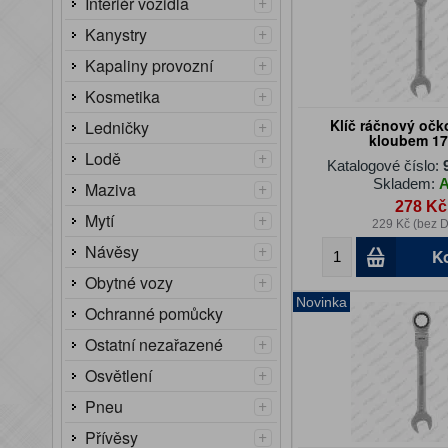
+
Interiér vozidla
+
Kanystry
+
Kapaliny provozní
+
Kosmetika
+
Klíč ráčnový očk
Ledničky
kloubem 1
+
Lodě
Katalogové číslo:
Skladem:
+
Maziva
278 Kč
+
Mytí
229 Kč (bez 
+
Návěsy
K
+
Obytné vozy
Novinka
Ochranné pomůcky
+
Ostatní nezařazené
+
Osvětlení
+
Pneu
+
Přívěsy