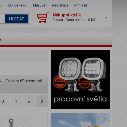
0)
Oblíbené (0)
Můj účet
Registrace
Přihlásit
Nákupní košík
HLEDAT
0 kusů | Cena nákupu: 0 Kč
e
6
Celkem
90
záznamů
3
4
5