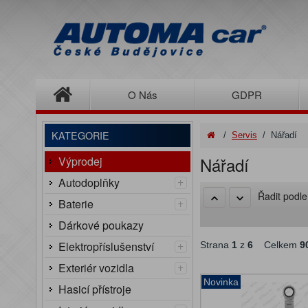
O Nás
GDPR
KATEGORIE
/
Servis
/
Nářadí
Nářadí
Výprodej
+
Autodoplňky
Řadit podl
+
Baterie
Dárkové poukazy
+
Elektropříslušenství
Strana
1
z
6
Celkem
9
+
Exteriér vozidla
Novinka
Hasicí přístroje