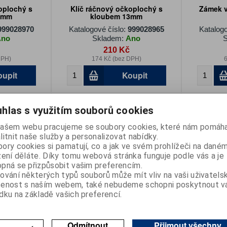
oplochý s
Klíč ráčnový očkoplochý s
Zámek v
2mm
kloubem 13mm
999028970
Katalogové číslo:
999028965
Katalogo
Ano
Skladem:
Ano
S
210 Kč
DPH)
174 Kč (bez DPH)
6
oupit
Koupit
hlas s využitím souborů cookies
ašem webu pracujeme se soubory cookies, které nám pomáha
litnit naše služby a personalizovat nabídky.
ory cookies si pamatují, co a jak ve svém prohlížeči na dané
zení děláte. Díky tomu webová stránka funguje podle vás a je
pná se přizpůsobit vašim preferencím.
ování některých typů souborů může mít vliv na vaši uživatels
é konektory
Čepel trapézová TK-L - náhradní
Odsávačka
šenost s naším webem, také nebudeme schopni poskytnout 
pro nůž Blue Line ( sada 10ks )
kap
dku na základě vašich preferencí.
Berner
999028963
Katalogové číslo:
999028978
Katalogo
Ano
Skladem:
Na dotaz
S
99 Kč
Odmítnout
Přijmout všechny