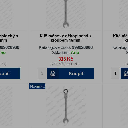
oplochý s
Klíč ráčnový očkoplochý s
Klíč rá
7mm
kloubem 19mm
k
999028966
Katalogové číslo:
999028968
Katalogo
Ano
Skladem:
Ano
S
315 Kč
DPH)
261 Kč (bez DPH)
1
oupit
Koupit
Novinka