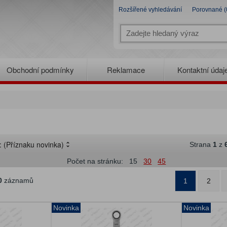
Rozšířené vyhledávání
Porovnané (
Obchodní podmínky
Reklamace
Kontaktní údaj
e:
(Příznaku novinka)
Strana
1
z
Počet na stránku:
15
30
45
0
záznamů
1
2
Novinka
Novinka