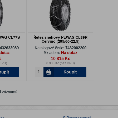
EWAG CL77S
Řetěz sněhový PEWAG CL89R
Cervino (295/60-22,5)
432633089
Katalogové číslo:
7432002200
dotaz
Skladem:
Na dotaz
č
10 815 Kč
 DPH)
8 938 Kč (bez DPH)
oupit
Koupit
4
záznamů
et
Provozovatel