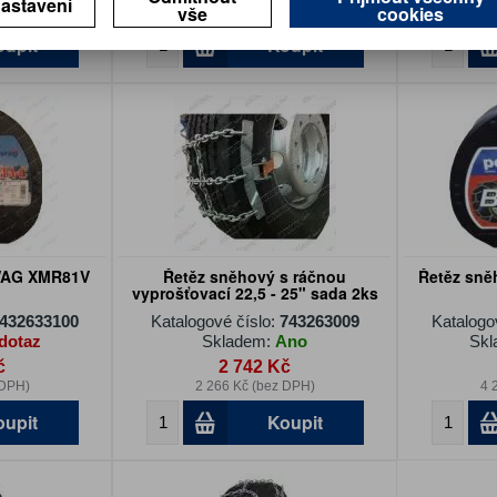
astavení
vše
cookies
 DPH)
2 892 Kč (bez DPH)
6 
oupit
Koupit
WAG XMR81V
Řetěz sněhový s ráčnou
Řetěz sn
vyprošťovací 22,5 - 25" sada 2ks
432633100
Katalogové číslo:
743263009
Katalogo
dotaz
Skladem:
Ano
Skl
č
2 742 Kč
 DPH)
2 266 Kč (bez DPH)
4 
oupit
Koupit