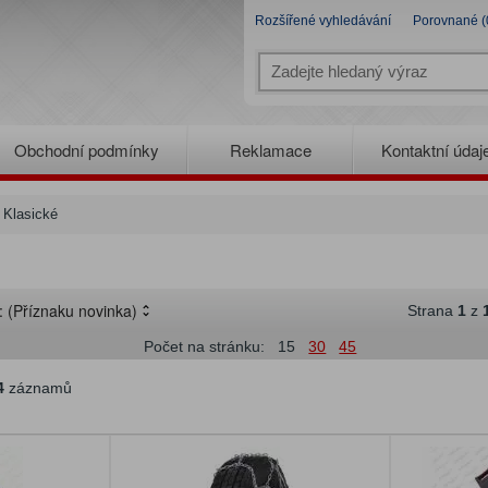
Rozšířené vyhledávání
Porovnané (
Obchodní podmínky
Reklamace
Kontaktní údaj
/
Klasické
e:
(Příznaku novinka)
Strana
1
z
Počet na stránku:
15
30
45
4
záznamů