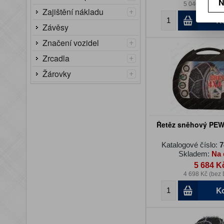
N
5 040 Kč (bez
+
Zajištění nákladu
K
Závěsy
+
Značení vozidel
+
Zrcadla
+
Žárovky
Řetěz sněhový PE
Katalogové číslo:
7
Skladem:
Na 
5 684 K
4 698 Kč (bez
K