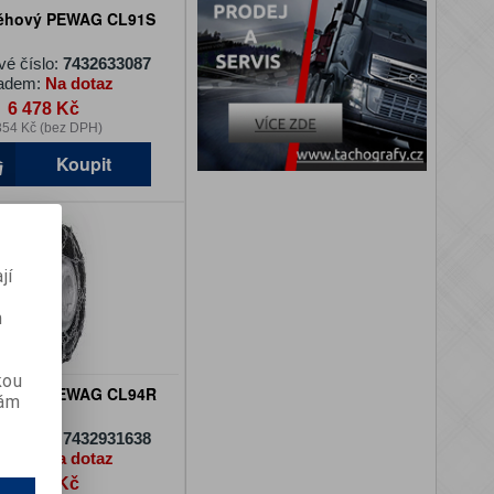
něhový PEWAG CL91S
vé číslo:
7432633087
adem:
Na dotaz
6 478 Kč
354 Kč (bez DPH)
Koupit
jí
m
kou
něhový PEWAG CL94R
vám
vé číslo:
7432931638
adem:
Na dotaz
7 769 Kč