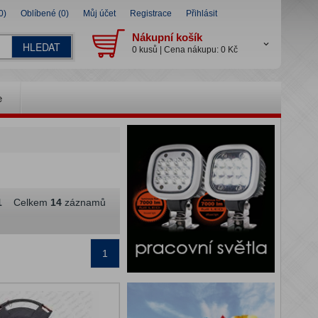
0)
Oblíbené (0)
Můj účet
Registrace
Přihlásit
Nákupní košík
HLEDAT
0 kusů | Cena nákupu: 0 Kč
e
1
Celkem
14
záznamů
1