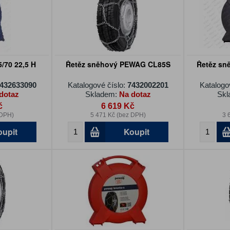
/70 22,5 H
Řetěz sněhový PEWAG CL85S
Řetěz sn
432633090
Katalogové číslo:
7432002201
Katalogo
dotaz
Skladem:
Na dotaz
Skl
č
6 619 Kč
 DPH)
5 471 Kč (bez DPH)
3 
oupit
Koupit