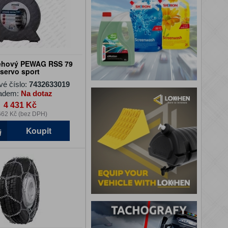
ěhový PEWAG RSS 79
servo sport
vé číslo:
7432633019
adem:
Na dotaz
4 431 Kč
662 Kč (bez DPH)
Koupit