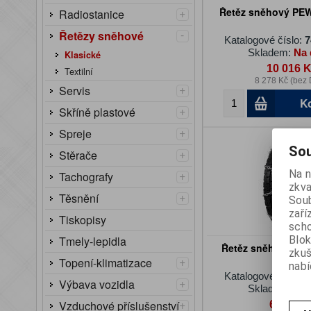
+
Řetěz sněhový PE
Radiostanice
-
Řetězy sněhové
Katalogové číslo:
7
Skladem:
Na 
Klasické
10 016 
Textilní
8 278 Kč (bez
+
Servis
K
+
Skříně plastové
+
Spreje
Sou
+
Stěrače
Na n
+
Tachografy
zkva
+
Těsnění
Soub
zaří
Tiskopisy
scho
Blok
Tmely-lepidla
Řetěz sněhový P
zku
+
Topení-klimatizace
nabí
Katalogové číslo:
7
+
Výbava vozidla
Skladem:
Na 
+
Vzduchové příslušenství
6 099 K