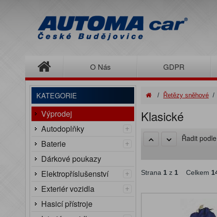
O Nás
GDPR
KATEGORIE
/
Řetězy sněhové
Klasické
Výprodej
+
Autodoplňky
Řadit podl
+
Baterie
Dárkové poukazy
+
Elektropříslušenství
Strana
1
z
1
Celkem
1
+
Exteriér vozidla
Hasicí přístroje