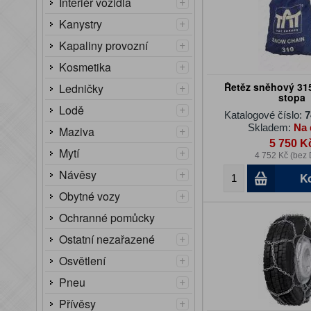
+
Interiér vozidla
+
Kanystry
+
Kapaliny provozní
+
Kosmetika
+
Řetěz sněhový 315
Ledničky
stopa
+
Lodě
Katalogové číslo:
7
Skladem:
Na 
+
Maziva
5 750 K
+
Mytí
4 752 Kč (bez
+
Návěsy
K
+
Obytné vozy
Ochranné pomůcky
+
Ostatní nezařazené
+
Osvětlení
+
Pneu
+
Přívěsy