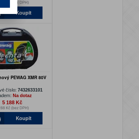
420 Kč (bez DPH)
Koupit
ěhový PEWAG XMR 80V
vé číslo:
7432633101
adem:
Na dotaz
5 188 Kč
288 Kč (bez DPH)
Koupit