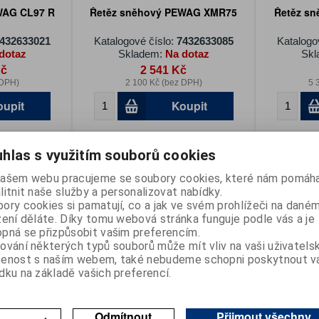
WAG CL97 R
Řetěz sněhový PEWAG XMR75
Řetěz s
432633021
Katalogové číslo:
7432633085
Katalogo
dotaz
Skladem:
Na dotaz
Skl
Kč
2 541 Kč
 DPH)
2 100 Kč (bez DPH)
5 
oupit
Koupit
hlas s využitím souborů cookies
ašem webu pracujeme se soubory cookies, které nám pomáha
litnit naše služby a personalizovat nabídky.
ory cookies si pamatují, co a jak ve svém prohlížeči na dané
zení děláte. Díky tomu webová stránka funguje podle vás a je
pná se přizpůsobit vašim preferencím.
ování některých typů souborů může mít vliv na vaši uživatels
EWAG CL80S
Řetěz sněhový PEWAG CL73S
Řetěz s
šenost s naším webem, také nebudeme schopni poskytnout 
dku na základě vašich preferencí.
432002194
Katalogové číslo:
7432002118
Katalogo
dotaz
Skladem:
Na dotaz
Skl
č
3 499 Kč
Odmítnout
Přijmout všechny