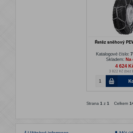
Řetěz sněhový P
Katalogové číslo:
7
Skladem:
Na 
4 624 K
3 822 Kč (bez
K
Strana
1
z
1
Celkem
1
Užiteèné informace
Můj úč