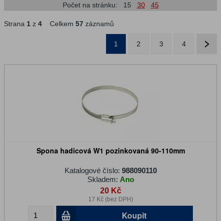
Počet na stránku:
15
30
45
Strana
1
z
4
Celkem
57
záznamů
1
2
3
4
Spona hadicová W1 pozinkovaná 90-110mm
Katalogové číslo:
988090110
Skladem:
Ano
20 Kč
17 Kč (bez DPH)
Koupit