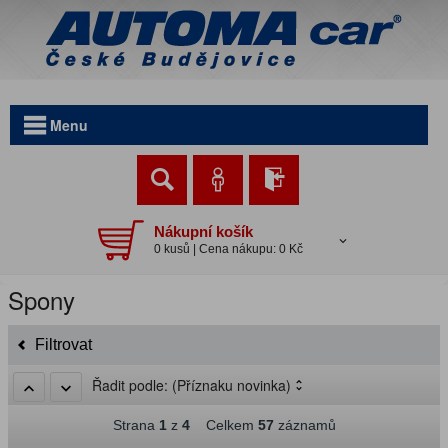
Menu
Nákupní košík
0 kusů | Cena nákupu: 0 Kč
Spony
Filtrovat
Řadit podle:
(Příznaku novinka)
Strana
1
z
4
Celkem
57
záznamů