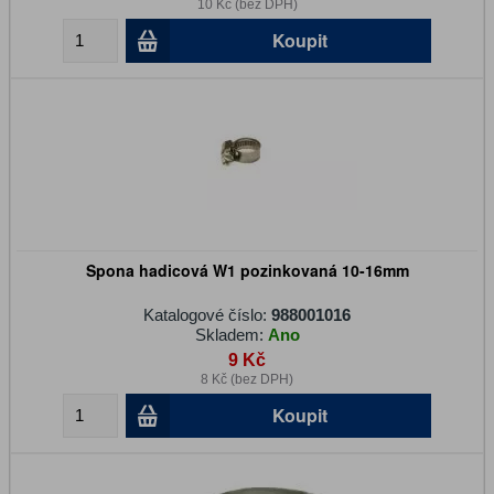
10 Kč (bez DPH)
Koupit
Spona hadicová W1 pozinkovaná 10-16mm
Katalogové číslo:
988001016
Skladem:
Ano
9 Kč
8 Kč (bez DPH)
Koupit