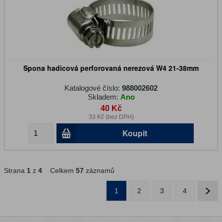
Spona hadicová perforovaná nerezová W4 21-38mm
Katalogové číslo:
988002602
Skladem:
Ano
40 Kč
33 Kč (bez DPH)
Koupit
Strana
1
z
4
Celkem
57
záznamů
1
2
3
4