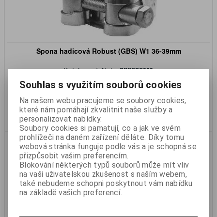
Spona hadicová Robust (GBS) W1 36-39mm
Katalogové číslo:
988090111
Skladem:
Ano
Souhlas s využitím souborů cookies
35 Kč
29 Kč (bez DPH)
Na našem webu pracujeme se soubory cookies,
které nám pomáhají zkvalitnit naše služby a
Koupit
personalizovat nabídky.
Soubory cookies si pamatují, co a jak ve svém
prohlížeči na daném zařízení děláte. Díky tomu
webová stránka funguje podle vás a je schopná se
přizpůsobit vašim preferencím.
Blokování některých typů souborů může mít vliv
na vaši uživatelskou zkušenost s naším webem,
také nebudeme schopni poskytnout vám nabídku
na základě vašich preferencí.
Spona hadicová pérová W1 26-34mm