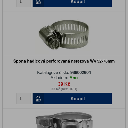
Koupit
Spona hadicová perforovaná nerezová W4 52-76mm
Katalogové číslo:
988002604
Skladem:
Ano
39 Kč
33 Kč (bez DPH)
Koupit