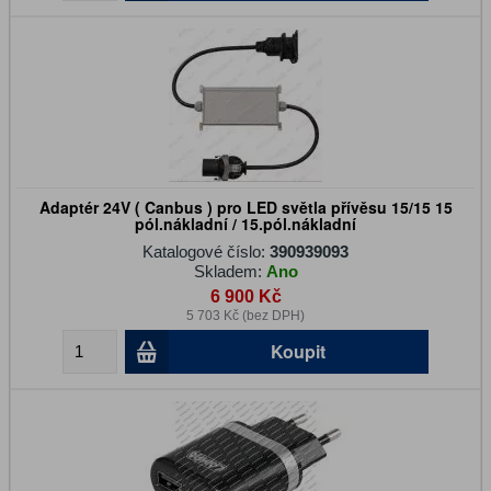
Adaptér 24V ( Canbus ) pro LED světla přívěsu 15/15 15
pól.nákladní / 15.pól.nákladní
Katalogové číslo:
390939093
Skladem:
Ano
6 900 Kč
5 703 Kč (bez DPH)
Koupit