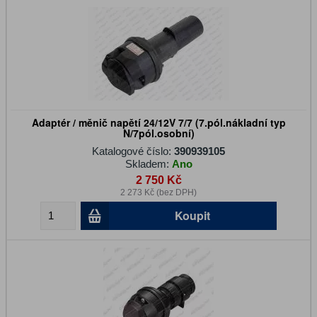
Adaptér / měnič napětí 24/12V 7/7 (7.pól.nákladní typ
N/7pól.osobní)
Katalogové číslo:
390939105
Skladem:
Ano
2 750 Kč
2 273 Kč (bez DPH)
Koupit