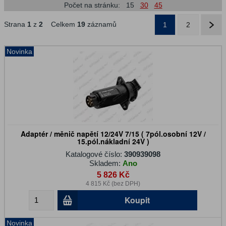
Počet na stránku:
15
30
45
Strana
1
z
2
Celkem
19
záznamů
1
2
Novinka
Adaptér / měnič napětí 12/24V 7/15 ( 7pól.osobní 12V /
15.pól.nákladní 24V )
Katalogové číslo:
390939098
Skladem:
Ano
5 826 Kč
4 815 Kč (bez DPH)
Koupit
Novinka