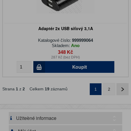
Adaptér 2x USB síťový 3,1A
Katalogové číslo:
999999064
Skladem:
Ano
348 Kč
287 Kč (bez DPH)
Koupit
Strana
1
z
2
Celkem
19
záznamů
1
2
Užiteèné informace