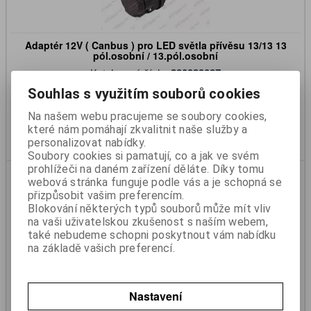
Adaptér 12V ( Canbus ) pro LED světla přívěsu 13/13 13
pól.osobní / 13.pól.osobní
Katalogové číslo:
390939097
Skladem:
Ano
Souhlas s využitím souborů cookies
2 915 Kč
2 409 Kč (bez DPH)
Na našem webu pracujeme se soubory cookies,
které nám pomáhají zkvalitnit naše služby a
Koupit
personalizovat nabídky.
Soubory cookies si pamatují, co a jak ve svém
prohlížeči na daném zařízení děláte. Díky tomu
webová stránka funguje podle vás a je schopná se
přizpůsobit vašim preferencím.
Blokování některých typů souborů může mít vliv
na vaši uživatelskou zkušenost s naším webem,
také nebudeme schopni poskytnout vám nabídku
na základě vašich preferencí.
Adaptér / měnič napětí 24/12V 7/13 (7.pól.nákladní typ
N/13.pól.osobní )
Nastavení
Katalogové číslo:
390939106