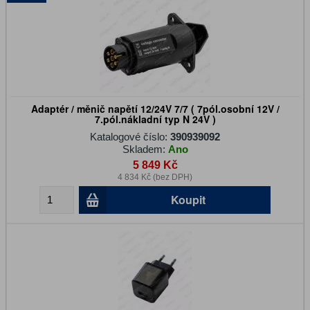
Adaptér / měnič napětí 12/24V 7/7 ( 7pól.osobní 12V /
7.pól.nákladní typ N 24V )
Katalogové číslo:
390939092
Skladem:
Ano
5 849 Kč
4 834 Kč (bez DPH)
Koupit