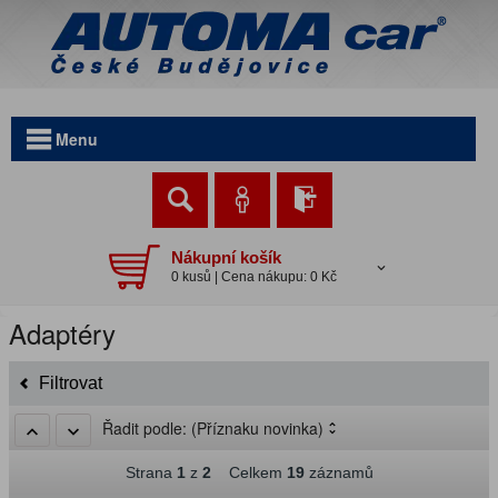
Menu
Nákupní košík
0 kusů | Cena nákupu: 0 Kč
Adaptéry
Filtrovat
Řadit podle:
(Příznaku novinka)
Strana
1
z
2
Celkem
19
záznamů