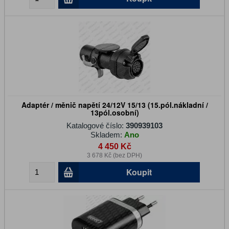
Adaptér / měnič napětí 24/12V 15/13 (15.pól.nákladní /
13pól.osobní)
Katalogové číslo:
390939103
Skladem:
Ano
4 450 Kč
3 678 Kč (bez DPH)
Koupit