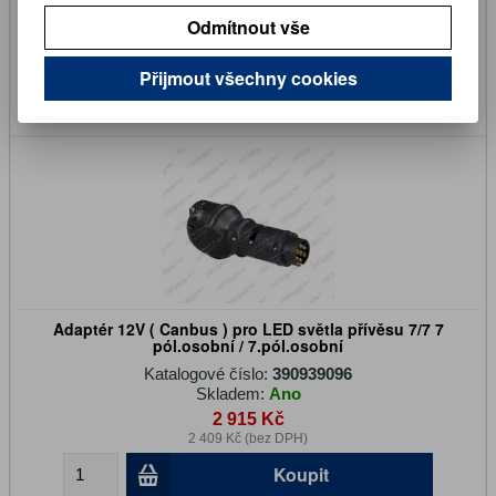
Skladem:
Ano
Odmítnout vše
2 910 Kč
2 405 Kč (bez DPH)
Přijmout všechny cookies
Koupit
Adaptér 12V ( Canbus ) pro LED světla přívěsu 7/7 7
pól.osobní / 7.pól.osobní
Katalogové číslo:
390939096
Skladem:
Ano
2 915 Kč
2 409 Kč (bez DPH)
Koupit