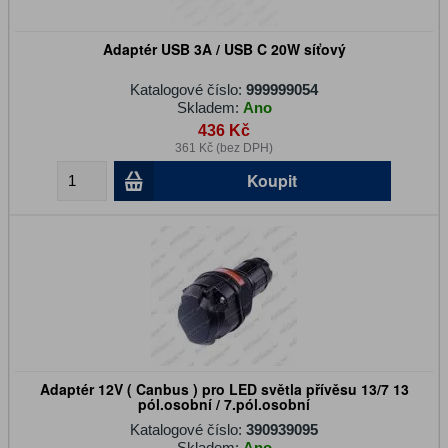
Adaptér USB 3A / USB C 20W síťový
Katalogové číslo:
999999054
Skladem:
Ano
436 Kč
361 Kč (bez DPH)
Koupit
Adaptér 12V ( Canbus ) pro LED světla přívěsu 13/7 13
pól.osobní / 7.pól.osobní
Katalogové číslo:
390939095
Skladem:
Ano