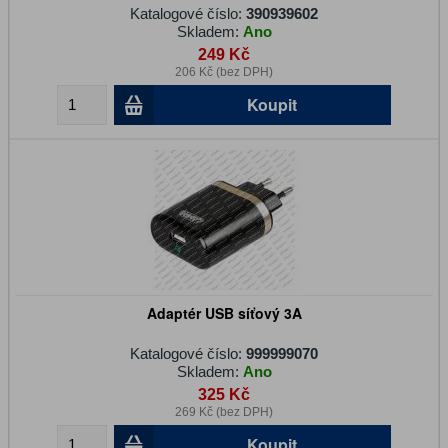
Katalogové číslo:
390939602
Skladem:
Ano
249 Kč
206 Kč (bez DPH)
Koupit
Adaptér USB síťový 3A
Katalogové číslo:
999999070
Skladem:
Ano
325 Kč
269 Kč (bez DPH)
Koupit