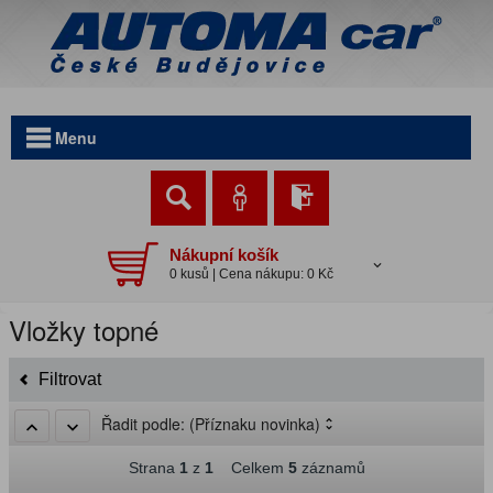
Menu
Nákupní košík
0 kusů | Cena nákupu: 0 Kč
Vložky topné
Filtrovat
Řadit podle:
(Příznaku novinka)
Strana
1
z
1
Celkem
5
záznamů