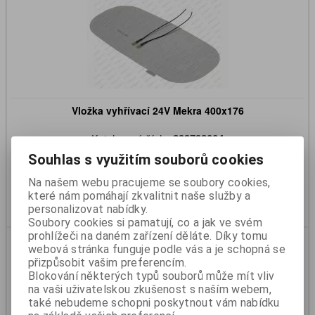
Vložka vyhřívací 24V Mekra 400x176
Katalogové číslo:
399792004
Skladem:
Ano
Souhlas s využitím souborů cookies
190 Kč
157 Kč (bez DPH)
Na našem webu pracujeme se soubory cookies,
které nám pomáhají zkvalitnit naše služby a
Koupit
personalizovat nabídky.
Soubory cookies si pamatují, co a jak ve svém
prohlížeči na daném zařízení děláte. Díky tomu
webová stránka funguje podle vás a je schopná se
přizpůsobit vašim preferencím.
Blokování některých typů souborů může mít vliv
na vaši uživatelskou zkušenost s naším webem,
také nebudeme schopni poskytnout vám nabídku