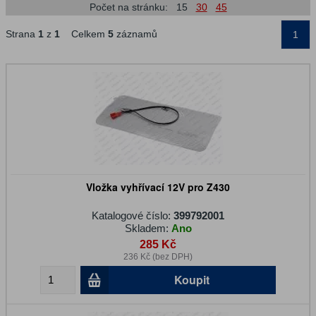
Počet na stránku:
15
30
45
Strana
1
z
1
Celkem
5
záznamů
1
Vložka vyhřívací 12V pro Z430
Katalogové číslo:
399792001
Skladem:
Ano
285 Kč
236 Kč (bez DPH)
Koupit