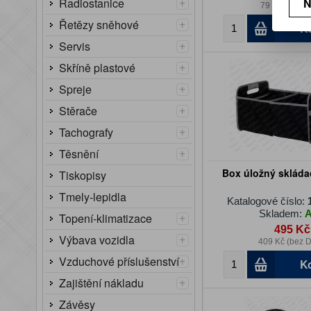
+
N
Radiostanice
79 Kč (bez D
+
Řetězy sněhové
K
+
Servis
+
Skříně plastové
+
Spreje
+
Stěrače
+
Tachografy
+
Těsnění
Box úložný skláda
Tiskopisy
Tmely-lepidla
Katalogové číslo:
Skladem:
+
Topení-klimatizace
495 Kč
+
Výbava vozidla
409 Kč (bez 
+
Vzduchové příslušenství
K
+
Zajištění nákladu
Závěsy