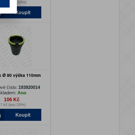
62 Kč (bez DPH)
Koupit
k Ø 80 výška 110mm
vé číslo:
193920014
kladem:
Ano
106 Kč
7 Kč (bez DPH)
Koupit