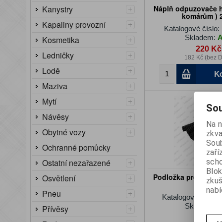
+
Kanystry
Náplň odpuzovače h
komárům ) 
+
Kapaliny provozní
Katalogové číslo:
Skladem:
+
Kosmetika
220 Kč
+
Ledničky
182 Kč (bez 
+
Lodě
K
+
Maziva
+
Mytí
Sou
+
Návěsy
Na n
+
Obytné vozy
zkva
Soub
Ochranné pomůcky
zaří
+
scho
Ostatní nezařazené
Blok
+
Podložka protisklu
Osvětlení
zku
nabí
+
Pneu
Katalogové číslo:
Skladem:
+
Přívěsy
95 Kč