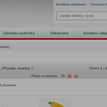
Rozšířené vyhledávání
Porovnané (
Obchodní podmínky
Reklamace
Kontaktní údaj
Doplňky
e:
(Příznaku novinka)
Strana
1
z
Počet na stránku:
15
30
45
0
záznamů