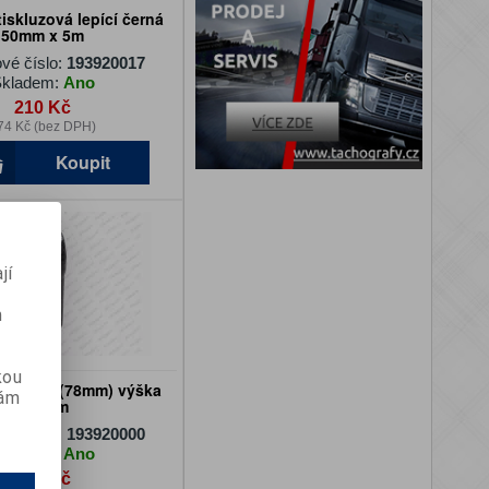
iskluzová lepící černá
50mm x 5m
vé číslo:
193920017
kladem:
Ano
210 Kč
74 Kč (bez DPH)
Koupit
jí
m
kou
 Ø 65mm (78mm) výška
vám
107mm
vé číslo:
193920000
kladem:
Ano
195 Kč