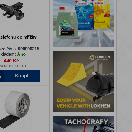
telefonu do mřížky
vé číslo:
999999215
kladem:
Ano
440 Kč
64 Kč (bez DPH)
Koupit