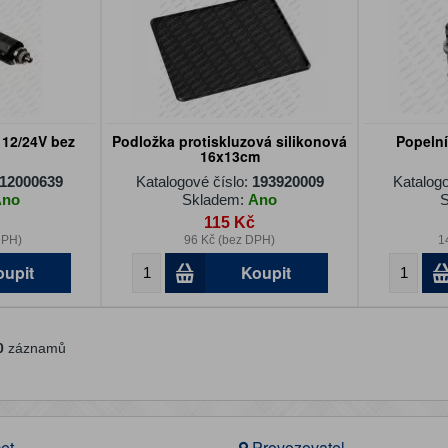
12/24V bez
Podložka protiskluzová silikonová
Popeln
16x13cm
12000639
Katalogové číslo:
193920009
Katalogo
Ano
Skladem:
Ano
S
115 Kč
DPH)
96 Kč (bez DPH)
1
oupit
Koupit
0
záznamů
et
Provozovatel