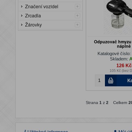
+
Značení vozidel
+
Zrcadla
+
Žárovky
Odpuzovač hmyzu 
náplně
Katalogové číslo:
Skladem:
126 Kč
105 Kč (bez 
K
Strana
1
z
2
Celkem
2
Užiteèné informace
Můj úč