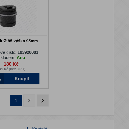
ík Ø 85 výška 95mm
vé číslo:
193920001
kladem:
Ano
180 Kč
49 Kč (bez DPH)
Koupit
1
2
Kontakt