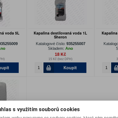
aná voda 5L
Kapalina destilovaná voda 1L
Kapalina
Sheron
935255009
Katalogové číslo:
935255007
Katalogo
Ano
Skladem:
Ano
S
18 Kč
PH)
15 Kč (bez DPH)
3
oupit
Koupit
hlas s využitím souborů cookies
ašem webu pracujeme se soubory cookies, které nám pomáha