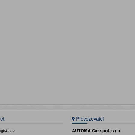
et
Provozovatel
AUTOMA Car spol. s r.o.
egistrace