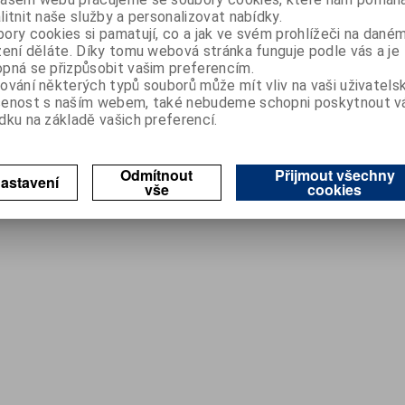
ná voda 25L
litnit naše služby a personalizovat nabídky.
ory cookies si pamatují, co a jak ve svém prohlížeči na dané
zení děláte. Díky tomu webová stránka funguje podle vás a je
935255030
pná se přizpůsobit vašim preferencím.
Ano
ování některých typů souborů může mít vliv na vaši uživatels
šenost s naším webem, také nebudeme schopni poskytnout 
DPH)
dku na základě vašich preferencí.
oupit
Odmítnout
Přijmout všechny
astavení
vše
cookies
záznamů