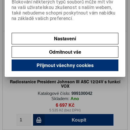
Blokování některých typů souborů může mít vliv
3 501 Kč
na vaši uživatelskou zkušenost s naším webem,
2 893 Kč (bez DPH)
také nebudeme schopni poskytnout vám nabídku
na základě vašich preferencí.
Koupit
Nastavení
Odmítnout vše
Přijmout všechny cookies
Radiostanice President Johnson III ASC 12/24V s funkcí
VOX
Katalogové číslo:
999100042
Skladem:
Ano
6 697 Kč
5 535 Kč (bez DPH)
Koupit