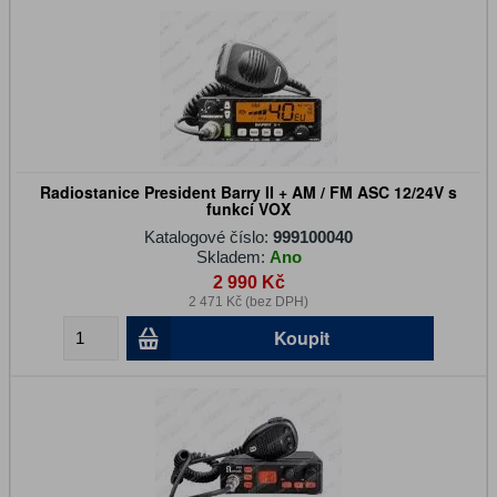
Radiostanice President Barry II + AM / FM ASC 12/24V s
funkcí VOX
Katalogové číslo:
999100040
Skladem:
Ano
2 990 Kč
2 471 Kč (bez DPH)
Koupit