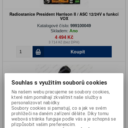
Radiostanice President Harrison II / ASC 12/24V s funkcí
VOX
Katalogové číslo:
999100049
Skladem:
Ano
4 494 Kč
3 714 Kč (bez DPH)
Koupit
Souhlas s využitím souborů cookies
Na našem webu pracujeme se soubory cookies,
které nám pomáhají zkvalitnit naše služby a
personalizovat nabídky.
Soubory cookies si pamatují, co a jak ve svém
Radiostanice Allamat 298 evo 12/24V s funkcí VOX
prohlížeči na daném zařízení děláte. Díky tomu
webová stránka funguje podle vás a je schopná se
Katalogové číslo:
999100046
přizpůsobit vašim preferencím.
Skladem:
Ano