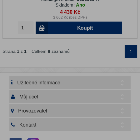
Skladem:
Ano
4 430 Kč
3 662 Kč (bez DPH)
Koupit
Strana
1
z
1
Celkem
8
záznamů
1
Užiteèné informace
Můj účet
Provozovatel
Kontakt