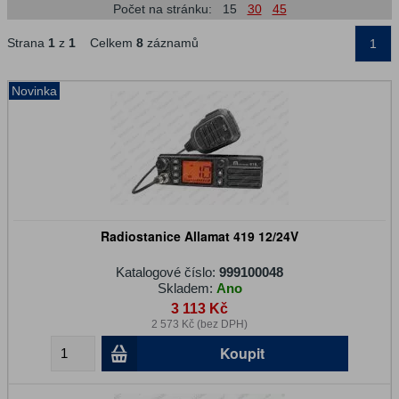
Počet na stránku:
15
30
45
Strana
1
z
1
Celkem
8
záznamů
1
Novinka
Radiostanice Allamat 419 12/24V
Katalogové číslo:
999100048
Skladem:
Ano
3 113 Kč
2 573 Kč (bez DPH)
Koupit