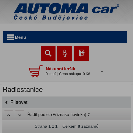
Menu
Nákupní košík
0 kusů | Cena nákupu: 0 Kč
Radiostanice
Filtrovat
Řadit podle:
(Příznaku novinka)
Strana
1
z
1
Celkem
8
záznamů