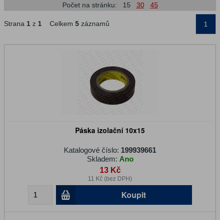
Počet na stránku:
15
30
45
Strana
1
z
1
Celkem
5
záznamů
1
Páska izolační 10x15
Katalogové číslo:
199939661
Skladem:
Ano
13 Kč
11 Kč (bez DPH)
Koupit