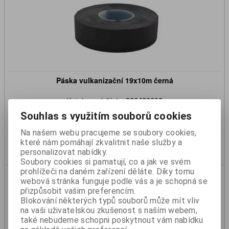
Páska vulkanizační 19x10m černá
Katalogové číslo:
930480012
Skladem:
Na dotaz
Souhlas s využitím souborů cookies
218 Kč
181 Kč (bez DPH)
Na našem webu pracujeme se soubory cookies,
které nám pomáhají zkvalitnit naše služby a
Koupit
personalizovat nabídky.
Soubory cookies si pamatují, co a jak ve svém
prohlížeči na daném zařízení děláte. Díky tomu
webová stránka funguje podle vás a je schopná se
přizpůsobit vašim preferencím.
Blokování některých typů souborů může mít vliv
na vaši uživatelskou zkušenost s naším webem,
také nebudeme schopni poskytnout vám nabídku