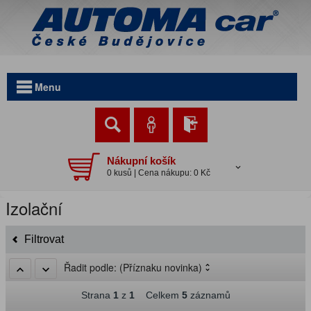
Menu
Nákupní košík
0 kusů | Cena nákupu: 0 Kč
Izolační
Filtrovat
Řadit podle:
(Příznaku novinka)
Strana
1
z
1
Celkem
5
záznamů