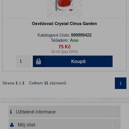
Osvěžovač Crystal Citrus Garden
Katalogové číslo:
999999422
Skladem:
Ano
75 Kč
62 Kč (bez DPH)
Koupit
Strana
1
z
1
Celkem
11
záznamů
1
Užiteèné informace
Můj účet