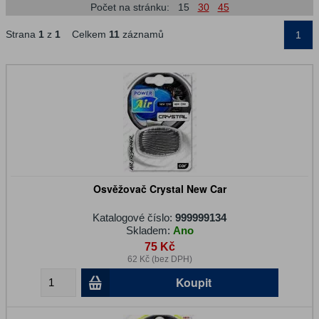
Počet na stránku:
15
30
45
Strana
1
z
1
Celkem
11
záznamů
1
Osvěžovač Crystal New Car
Katalogové číslo:
999999134
Skladem:
Ano
75 Kč
62 Kč (bez DPH)
Koupit