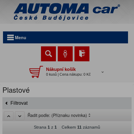
Menu
Nákupní košík
0 kusů | Cena nákupu: 0 Kč
Plastové
Filtrovat
Řadit podle:
(Příznaku novinka)
Strana
1
z
1
Celkem
11
záznamů