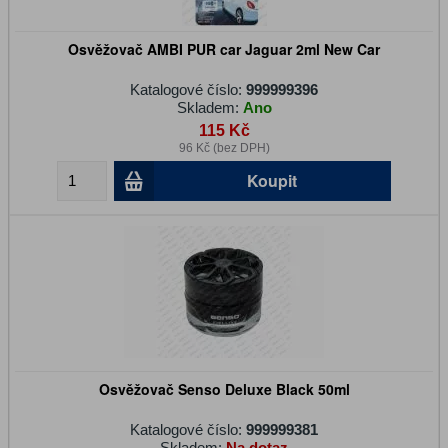
Osvěžovač AMBI PUR car Jaguar 2ml New Car
Katalogové číslo:
999999396
Skladem:
Ano
115 Kč
96 Kč (bez DPH)
Koupit
Osvěžovač Senso Deluxe Black 50ml
Katalogové číslo:
999999381
Skladem:
Na dotaz