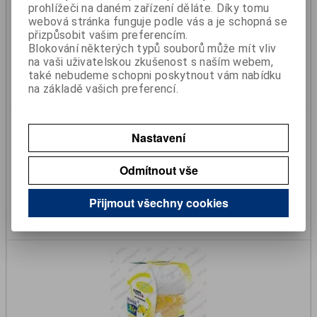
prohlížeči na daném zařízení děláte. Díky tomu
webová stránka funguje podle vás a je schopná se
přizpůsobit vašim preferencím.
Blokování některých typů souborů může mít vliv
na vaši uživatelskou zkušenost s naším webem,
také nebudeme schopni poskytnout vám nabídku
na základě vašich preferencí.
Osvěžovač AMBI PUR car Jaguar 2ml Ocean & Mist
Nastavení
Katalogové číslo:
999999393
Skladem:
Na dotaz
Odmítnout vše
115 Kč
96 Kč (bez DPH)
Přijmout všechny cookies
Koupit