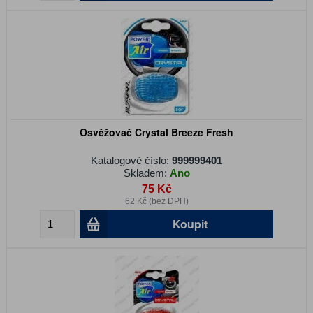
Osvěžovač Crystal Breeze Fresh
Katalogové číslo:
999999401
Skladem:
Ano
75 Kč
62 Kč (bez DPH)
Koupit