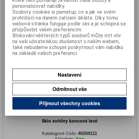
které nám pomáhají zkvalitnit naše služby a
personalizovat nabídky.
Soubory cookies si pamatují, co a jak ve svém
Skříň na hasící přístroj 6kg plastová použitá
prohlížeči na daném zařízení děláte. Díky tomu
webová stránka funguje podle vás a je schopná se
Katalogové číslo:
999999098
přizpůsobit vašim preferencím.
Skladem:
Ano
Blokování některých typů souborů může mít vliv
424 Kč
na vaši uživatelskou zkušenost s naším webem,
350 Kč (bez DPH)
také nebudeme schopni poskytnout vám nabídku
na základě vašich preferencí.
Koupit
Nastavení
Odmítnout vše
Přijmout všechny cookies
Sklo svítilny koncové levé
Katalogové číslo:
40269111
Skladem:
Ano