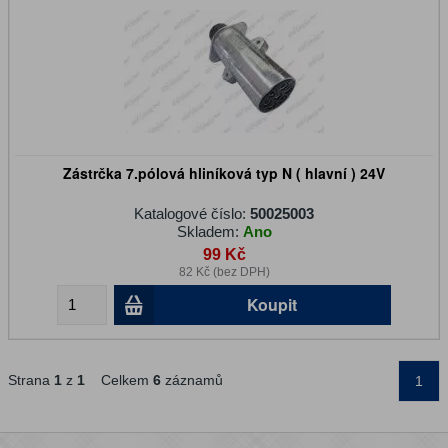
Zástrčka 7.pólová hliníková typ N ( hlavní ) 24V
Katalogové číslo:
50025003
Skladem:
Ano
99 Kč
82 Kč (bez DPH)
Koupit
Strana
1
z
1
Celkem
6
záznamů
1