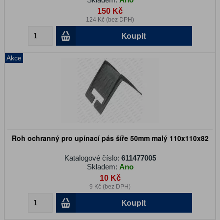
150 Kč
124 Kč (bez DPH)
Koupit
Akce
Roh ochranný pro upínací pás šíře 50mm malý 110x110x82
Katalogové číslo:
611477005
Skladem:
Ano
10 Kč
9 Kč (bez DPH)
Koupit