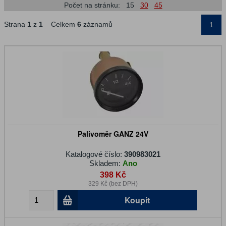
Počet na stránku:
15
30
45
Strana
1
z
1
Celkem
6
záznamů
1
Palivoměr GANZ 24V
Katalogové číslo:
390983021
Skladem:
Ano
398 Kč
329 Kč (bez DPH)
Koupit