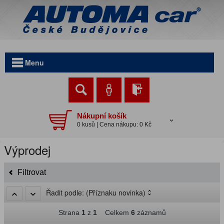
Menu
Nákupní košík
0 kusů | Cena nákupu: 0 Kč
Výprodej
Filtrovat
Řadit podle:
(Příznaku novinka)
Strana
1
z
1
Celkem
6
záznamů