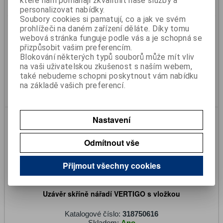
které nám pomáhají zkvalitnit naše služby a
personalizovat nabídky.
Soubory cookies si pamatují, co a jak ve svém
Uzávěr skříně nářadí Bawer / Daken
prohlížeči na daném zařízení děláte. Díky tomu
webová stránka funguje podle vás a je schopná se
Katalogové číslo:
318750614
přizpůsobit vašim preferencím.
Skladem:
Ano
Blokování některých typů souborů může mít vliv
902 Kč
na vaši uživatelskou zkušenost s naším webem,
745 Kč (bez DPH)
také nebudeme schopni poskytnout vám nabídku
na základě vašich preferencí.
Koupit
Nastavení
Odmítnout vše
Přijmout všechny cookies
Uzávěr skříně nářadí VERTIGO s vložkou
Katalogové číslo:
318750616
Skladem:
Ano