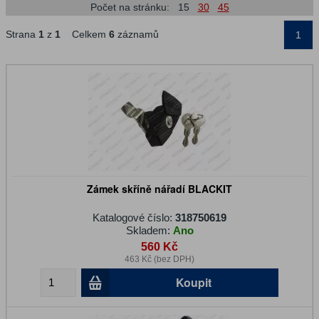
Počet na stránku:
15
30
45
Strana
1
z
1
Celkem
6
záznamů
1
Zámek skříně nářadí BLACKIT
Katalogové číslo:
318750619
Skladem:
Ano
560 Kč
463 Kč (bez DPH)
Koupit