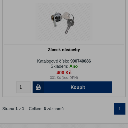
Zámek nástavby
Katalogové číslo:
990740086
Skladem:
Ano
400 Kč
331 Kč (bez DPH)
Koupit
Strana
1
z
1
Celkem
6
záznamů
1