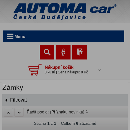
Menu
Nákupní košík
0 kusů | Cena nákupu: 0 Kč
Zámky
Filtrovat
Řadit podle:
(Příznaku novinka)
Strana
1
z
1
Celkem
6
záznamů