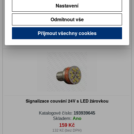
Nastavení
Katalogové číslo:
50253000
Skladem:
Ano
Odmítnout vše
1 190 Kč
984 Kč (bez DPH)
Přijmout všechny cookies
Koupit
Signalizace couvání 24V s LED žárovkou
Katalogové číslo:
193939645
Skladem:
Ano
159 Kč
132 Kč (bez DPH)