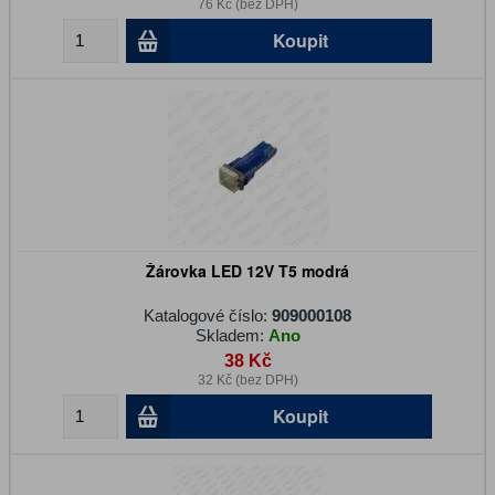
76 Kč (bez DPH)
Koupit
Žárovka LED 12V T5 modrá
Katalogové číslo:
909000108
Skladem:
Ano
38 Kč
32 Kč (bez DPH)
Koupit