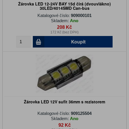
Žárovka LED 12-24V BAY 15d čirá (dvouvlákno)
30LED/4014SMD Can-bus
Katalogové číslo:
909000101
Skladem:
Ano
208 Kč
172 Kč (bez DPH)
Koupit
Žárovka LED 12V sufit 36mm s rezistorem
Katalogové číslo:
909125504
Skladem:
Ano
92 Kč