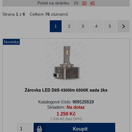
Počet na stránku:
15
30
45
Strana
1
z
6
Celkem
76
záznamů
1
2
3
4
5
Novinka
Žárovka LED D8S 4300lm 6500K sada 2ks
Katalogové číslo:
909125519
Skladem:
Na dotaz
1 250 Kč
1 034 Kč (bez DPH)
Koupit