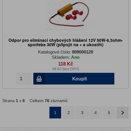
Odpor pro eliminaci chybových hlášení 12V 50W-6,3ohm-
spotřeba 30W (připojit na + a ukostřit)
Katalogové číslo:
909000129
Skladem:
Ano
118 Kč
98 Kč (bez DPH)
Koupit
Strana
1
z
6
Celkem
76
záznamů
1
2
3
4
5