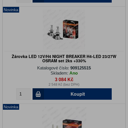
Novinka
Žárovka LED 12V/H4 NIGHT BREAKER H4-LED 23/27W
OSRAM set 2ks +330%
Katalogové číslo:
909125515
Skladem:
Ano
3 084 Kč
2 548 Kč (bez DPH)
Koupit
Novinka