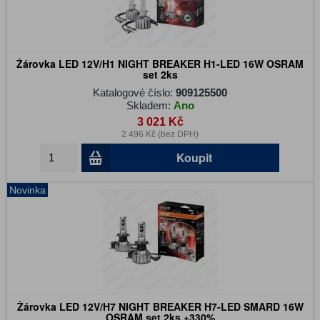
Žárovka LED 12V/H1 NIGHT BREAKER H1-LED 16W OSRAM
set 2ks
Katalogové číslo:
909125500
Skladem:
Ano
3 021 Kč
2 496 Kč (bez DPH)
Koupit
Novinka
Žárovka LED 12V/H7 NIGHT BREAKER H7-LED SMARD 16W
OSRAM set 2ks +330%