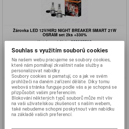
Žárovka LED 12V/HIR2 NIGHT BREAKER SMART 21W
OSRAM set 2ks +330%
Katalogové číslo:
909125518
Skladem:
Na dotaz
Souhlas s využitím souborů cookies
3 364 Kč
2 780 Kč (bez DPH)
Na našem webu pracujeme se soubory cookies,
které nám pomáhají zkvalitnit naše služby a
Koupit
personalizovat nabídky.
Soubory cookies si pamatují, co a jak ve svém
prohlížeči na daném zařízení děláte. Díky tomu
webová stránka funguje podle vás a je schopná se
přizpůsobit vašim preferencím.
Blokování některých typů souborů může mít vliv
na vaši uživatelskou zkušenost s naším webem,
také nebudeme schopni poskytnout vám nabídku
na základě vašich preferencí.
Signalizace couvání 24V ke světlům 40 253 412 / 812