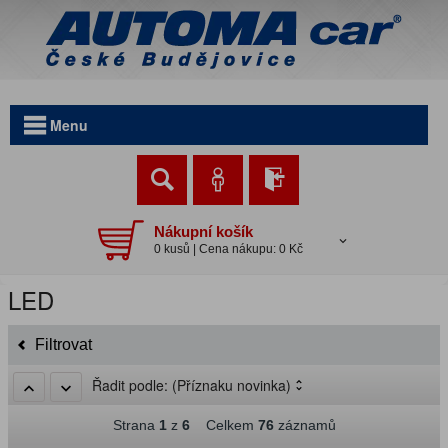
Menu
Nákupní košík
0 kusů | Cena nákupu: 0 Kč
LED
Filtrovat
Řadit podle:
(Příznaku novinka)
Strana
1
z
6
Celkem
76
záznamů