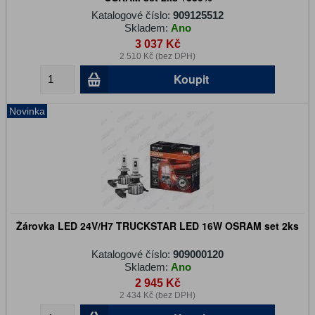
Katalogové číslo:
909125512
Skladem:
Ano
3 037 Kč
2 510 Kč (bez DPH)
Koupit
Novinka
Žárovka LED 24V/H7 TRUCKSTAR LED 16W OSRAM set 2ks
Katalogové číslo:
909000120
Skladem:
Ano
2 945 Kč
2 434 Kč (bez DPH)