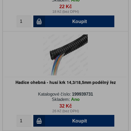
22 Kč
18 Kč (bez DPH)
Koupit
Hadice ohebná - husí krk 14,3/18,5mm podélný řez
Katalogové číslo:
199939731
Skladem:
Ano
32 Kč
26 Kč (bez DPH)
Koupit