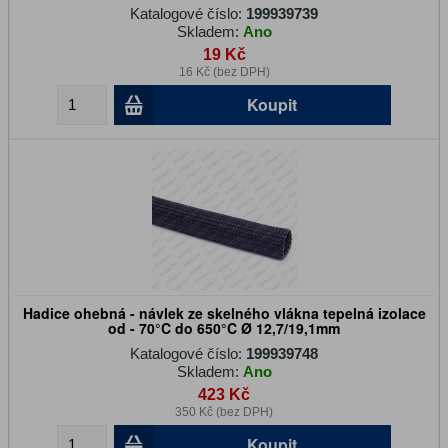
Katalogové číslo:
199939739
Skladem:
Ano
19 Kč
16 Kč (bez DPH)
Koupit
Hadice ohebná - návlek ze skelného vlákna tepelná izolace
od - 70°C do 650°C Ø 12,7/19,1mm
Katalogové číslo:
199939748
Skladem:
Ano
423 Kč
350 Kč (bez DPH)
Koupit