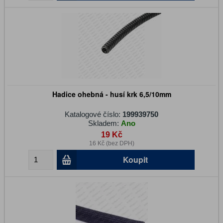
Hadice ohebná - husí krk 6,5/10mm
Katalogové číslo:
199939750
Skladem:
Ano
19 Kč
16 Kč (bez DPH)
Koupit