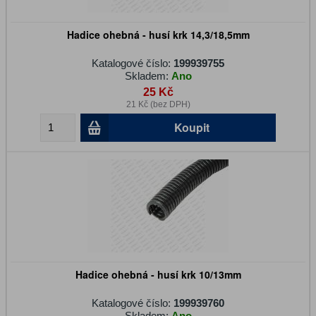
Hadice ohebná - husí krk 14,3/18,5mm
Katalogové číslo:
199939755
Skladem:
Ano
25 Kč
21 Kč (bez DPH)
Koupit
Hadice ohebná - husí krk 10/13mm
Katalogové číslo:
199939760
Skladem:
Ano