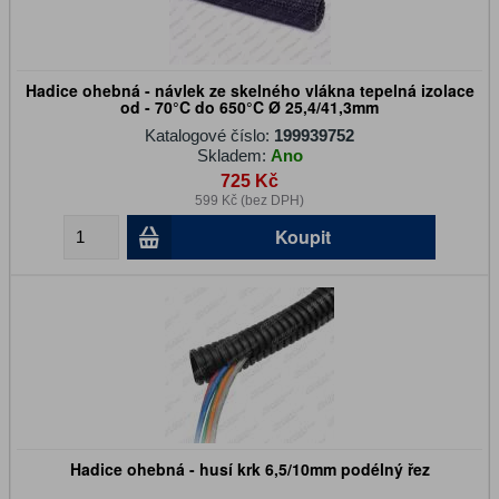
Hadice ohebná - návlek ze skelného vlákna tepelná izolace
od - 70°C do 650°C Ø 25,4/41,3mm
Katalogové číslo:
199939752
Skladem:
Ano
725 Kč
599 Kč (bez DPH)
Koupit
Hadice ohebná - husí krk 6,5/10mm podélný řez