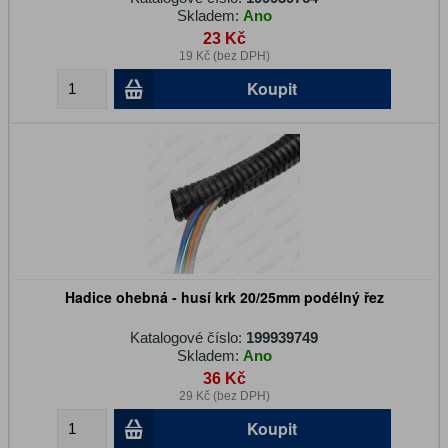
Skladem:
Ano
23 Kč
19 Kč (bez DPH)
Koupit
Hadice ohebná - husí krk 20/25mm podélný řez
Katalogové číslo:
199939749
Skladem:
Ano
36 Kč
29 Kč (bez DPH)
Koupit