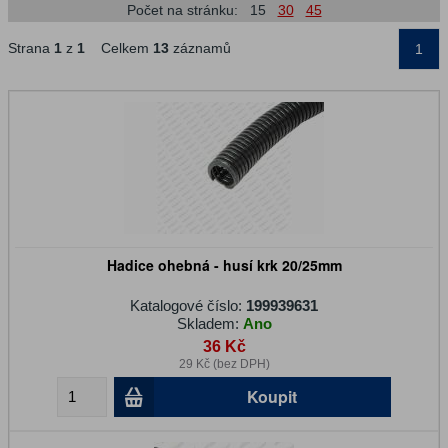
Počet na stránku:
15
30
45
Strana
1
z
1
Celkem
13
záznamů
1
Hadice ohebná - husí krk 20/25mm
Katalogové číslo:
199939631
Skladem:
Ano
36 Kč
29 Kč (bez DPH)
Koupit