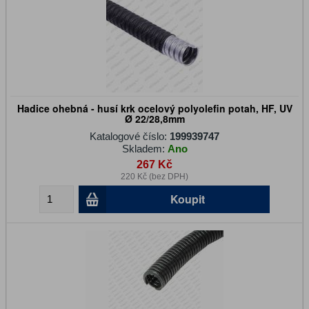
Hadice ohebná - husí krk ocelový polyolefin potah, HF, UV
Ø 22/28,8mm
Katalogové číslo:
199939747
Skladem:
Ano
267 Kč
220 Kč (bez DPH)
Koupit