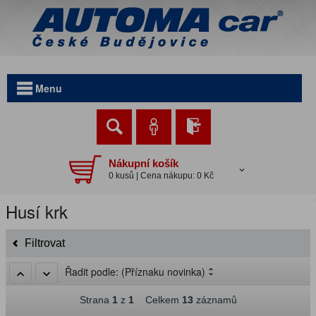
Menu
Nákupní košík
0 kusů | Cena nákupu: 0 Kč
Husí krk
Filtrovat
Řadit podle:
(Příznaku novinka)
Strana
1
z
1
Celkem
13
záznamů