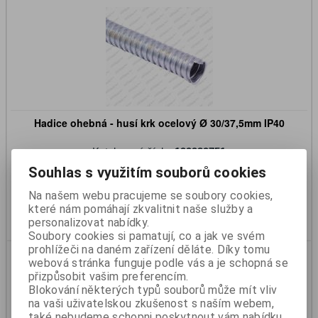
Hadice ohebná - husí krk ocelový Ø 30/37,5mm IP40
Katalogové číslo:
199939751
Skladem:
Na dotaz
Souhlas s využitím souborů cookies
240 Kč
199 Kč (bez DPH)
Na našem webu pracujeme se soubory cookies,
které nám pomáhají zkvalitnit naše služby a
Koupit
personalizovat nabídky.
Soubory cookies si pamatují, co a jak ve svém
prohlížeči na daném zařízení děláte. Díky tomu
webová stránka funguje podle vás a je schopná se
přizpůsobit vašim preferencím.
Blokování některých typů souborů může mít vliv
na vaši uživatelskou zkušenost s naším webem,
také nebudeme schopni poskytnout vám nabídku