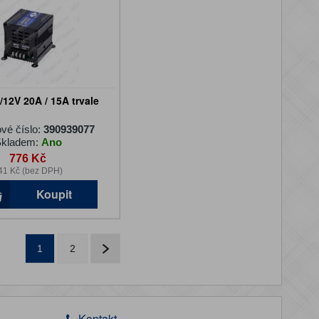
/12V 20A / 15A trvale
vé číslo:
390939077
kladem:
Ano
776 Kč
41 Kč (bez DPH)
Koupit
1
2
Kontakt