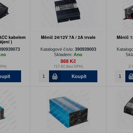
 ACC kabelem
Měnič 24/12V 7A / 2A trvale
Měnič 1
jení )
390939073
Katalogové číslo:
390939003
Katalogo
Ano
Skladem:
Ano
Skl
868 Kč
DPH)
717 Kč (bez DPH)
2 
oupit
Koupit