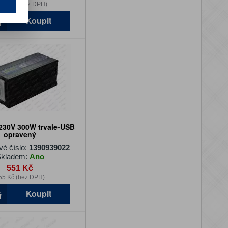
658 Kč (bez DPH)
Koupit
230V 300W trvale-USB
opravený
vé číslo:
1390939022
kladem:
Ano
551 Kč
55 Kč (bez DPH)
Koupit