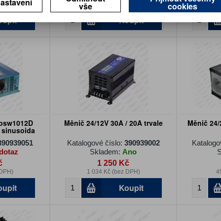
astavení
vše
cookies
 DPH)
1 238 Kč (bez DPH)
2 
oupit
Koupit
5psw1012D
Měnič 24/12V 30A / 20A trvale
Měnič 24/
á sinusoida
390939051
Katalogové číslo:
390939002
Katalogo
dotaz
Skladem:
Ano
S
č
1 250 Kč
 DPH)
1 034 Kč (bez DPH)
4
oupit
Koupit