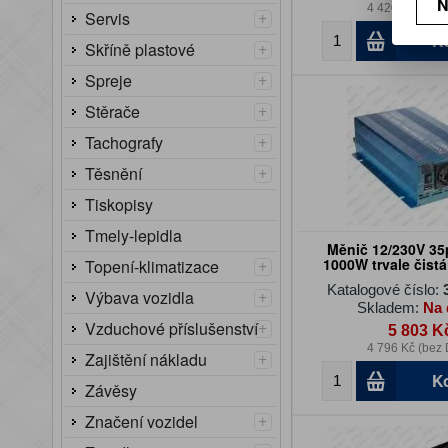
N
4 420 Kč (bez
+
Servis
K
+
Skříně plastové
+
Spreje
+
Stěrače
+
Tachografy
+
Těsnění
Tiskopisy
Tmely-lepidla
Měnič 12/230V 3
+
1000W trvale čist
Topení-klimatizace
Katalogové číslo:
+
Výbava vozidla
Skladem:
Na 
+
Vzduchové příslušenství
5 803 K
4 796 Kč (bez
+
Zajištění nákladu
K
Závěsy
+
Značení vozidel