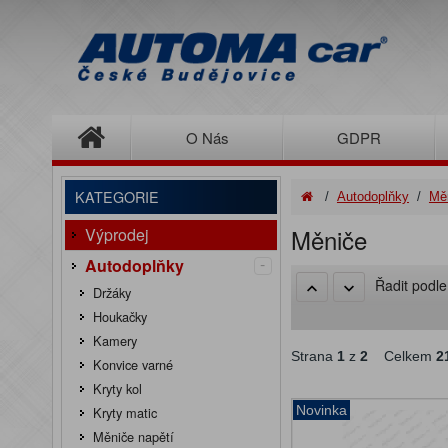
O Nás
GDPR
KATEGORIE
/
Autodoplňky
/
Měn
Měniče
Výprodej
-
Autodoplňky
Řadit podl
Držáky
Houkačky
Kamery
Strana
1
z
2
Celkem
2
Konvice varné
Kryty kol
Novinka
Kryty matic
Měniče napětí