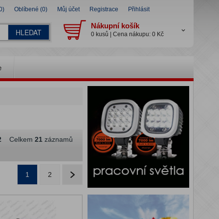
0)
Oblíbené (0)
Můj účet
Registrace
Přihlásit
Nákupní košík
HLEDAT
0 kusů | Cena nákupu: 0 Kč
e
2
Celkem
21
záznamů
1
2