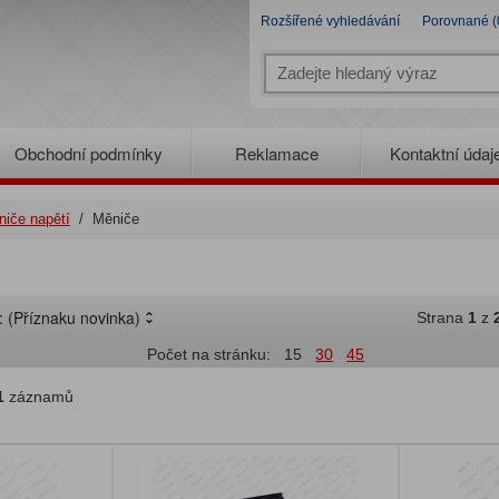
Rozšířené vyhledávání
Porovnané (
Obchodní podmínky
Reklamace
Kontaktní údaj
iče napětí
/
Měniče
e:
(Příznaku novinka)
Strana
1
z
Počet na stránku:
15
30
45
1
záznamů