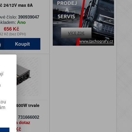
č 24/12V max 8A
vé číslo:
390939047
kladem:
Ano
656 Kč
42 Kč (bez DPH)
Koupit
jí
m
kou
4/230V 1600W trvale
vám
vé číslo:
731666002
adem:
Na dotaz
3 216 Kč