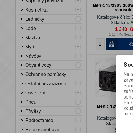
Kapaliny provozní
Měnič 12/230V 300W 
+
Kosmetika
sinusoid
Katalogové číslo:
+
Ledničky
Skladem:
+
Lodě
1 348 K
1 114 Kč (bez
+
Maziva
K
+
Mytí
+
Návěsy
+
Sou
Obytné vozy
Ochranné pomůcky
Na n
zkva
+
Ostatní nezařazené
Soub
zaří
+
Osvětlení
scho
+
Pneu
Blok
Měnič 12/230V 20
zku
+
Přívěsy
nabí
Katalogové číslo:
+
Radiostanice
Skladem:
Na 
+
Řetězy sněhové
5 349 K