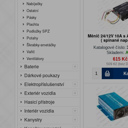
Nabíječky
Ostatní
Pásky
Plachta
Podložky SPZ
Měnič 24/12V 10A s
Potahy
( spínané napá
Škrabky-smetáčky
Katalogové číslo:
Vařič
Skladem:
Ventilátory
615 Kč
509 Kč (bez 
+
Baterie
K
Dárkové poukazy
+
Elektropříslušenství
+
Exteriér vozidla
Hasicí přístroje
+
Interiér vozidla
+
Kanystry
+