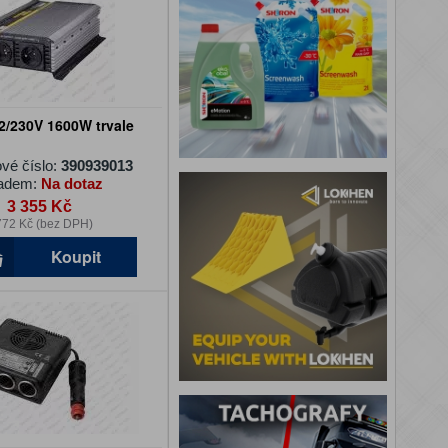
2/230V 1600W trvale
vé číslo:
390939013
adem:
Na dotaz
3 355 Kč
772 Kč (bez DPH)
Koupit