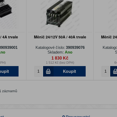
 4A trvale
Měnič 24/12V 50A / 40A trvale
Měnič 24
390939001
Katalogové číslo:
390939076
Katalogo
Ano
Skladem:
Ano
S
1 830 Kč
DPH)
1 512 Kč (bez DPH)
6
oupit
Koupit
1
záznamů
et
Provozovatel