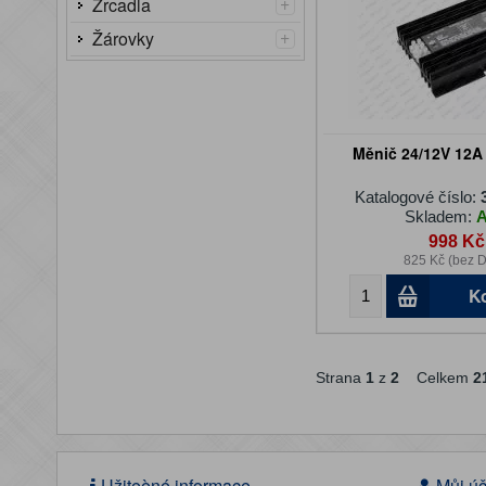
+
Zrcadla
+
Žárovky
Měnič 24/12V 12A /
Katalogové číslo:
Skladem:
998 Kč
825 Kč (bez 
K
Strana
1
z
2
Celkem
2
Užiteèné informace
Můj úč