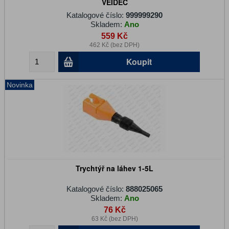
VEIDEC
Katalogové číslo:
999999290
Skladem:
Ano
559 Kč
462 Kč (bez DPH)
Koupit
Novinka
Trychtýř na láhev 1-5L
Katalogové číslo:
888025065
Skladem:
Ano
76 Kč
63 Kč (bez DPH)