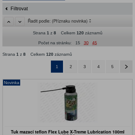
Filtrovat
Řadit podle:
(Příznaku novinka)
Strana
1
z
8
Celkem
120
záznamů
Počet na stránku:
15
30
45
Strana
1
z
8
Celkem
120
záznamů
1
2
3
4
5
Novinka
Tuk mazací teflon Flex Lube X-Treme Lubrication 100ml