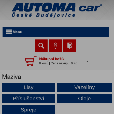
Menu
Nákupní košík
0 kusů | Cena nákupu: 0 Kč
Maziva
Lisy
Vazelíny
Příslušenství
Oleje
Spreje