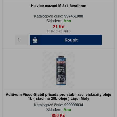
Hlavice mazací M 8x1 šestihran
Katalogové číslo:
997451088
Skladem:
Ano
21 Kč
18 Kč (bez DPH)
Koupit
Aditivum Visco-Stabil přísada pro stabilizaci viskozity oleje
1L ( stačí na 20L oleje ) Liqui Moly
Katalogové číslo:
999999034
Skladem:
Ano
850 Kč