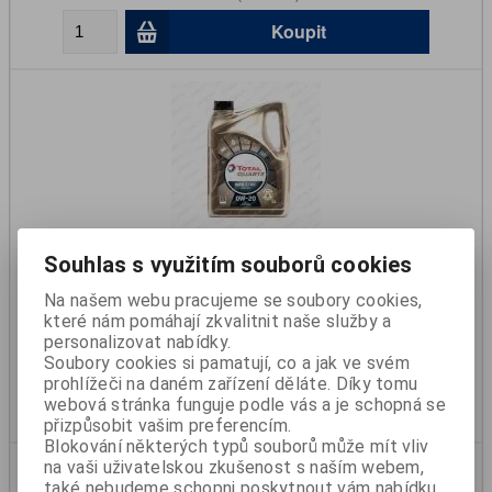
Koupit
Olej TOTAL QUARTZ INEO XTRA LONG LIFE 0W20 5L
Souhlas s využitím souborů cookies
Na našem webu pracujeme se soubory cookies,
Katalogové číslo:
999999457
které nám pomáhají zkvalitnit naše služby a
Skladem:
Ano
personalizovat nabídky.
1 477 Kč
Soubory cookies si pamatují, co a jak ve svém
1 221 Kč (bez DPH)
prohlížeči na daném zařízení děláte. Díky tomu
Koupit
webová stránka funguje podle vás a je schopná se
přizpůsobit vašim preferencím.
Blokování některých typů souborů může mít vliv
na vaši uživatelskou zkušenost s naším webem,
také nebudeme schopni poskytnout vám nabídku