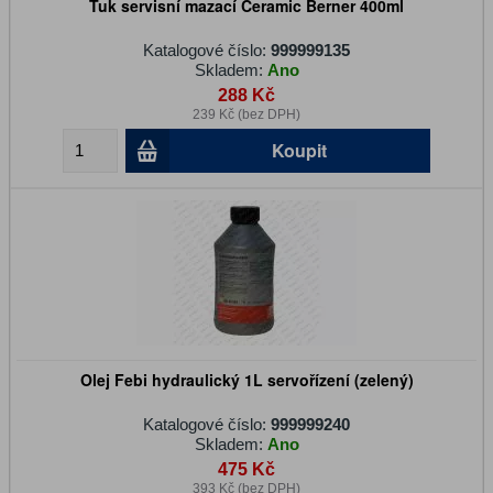
Tuk servisní mazací Ceramic Berner 400ml
Katalogové číslo:
999999135
Skladem:
Ano
288 Kč
239 Kč (bez DPH)
Koupit
Olej Febi hydraulický 1L servořízení (zelený)
Katalogové číslo:
999999240
Skladem:
Ano
475 Kč
393 Kč (bez DPH)