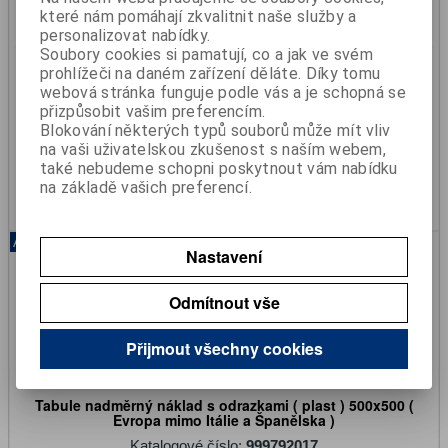
které nám pomáhají zkvalitnit naše služby a
personalizovat nabídky.
Soubory cookies si pamatují, co a jak ve svém
Tabule ADR 300x400mm sklopná
prohlížeči na daném zařízení děláte. Díky tomu
webová stránka funguje podle vás a je schopná se
Katalogové číslo:
999972005
přizpůsobit vašim preferencím.
Skladem:
Ano
Blokování některých typů souborů může mít vliv
430 Kč
na vaši uživatelskou zkušenost s naším webem,
356 Kč (bez DPH)
také nebudeme schopni poskytnout vám nabídku
na základě vašich preferencí.
Koupit
Akce
Nastavení
Odmítnout vše
Přijmout všechny cookies
Tabule nadměrný náklad s odrazkami ( plast ) 500x500 (
Evropa mimo Itálie a Španělska )
Katalogové číslo:
999792017