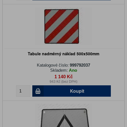
Tabule nadměrný náklad 500x500mm
Katalogové číslo:
999792037
Skladem:
Ano
1 140 Kč
943 Kč (bez DPH)
Koupit