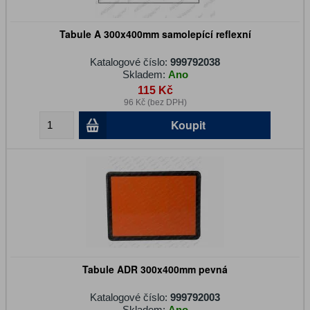
Tabule A 300x400mm samolepící reflexní
Katalogové číslo:
999792038
Skladem:
Ano
115 Kč
96 Kč (bez DPH)
Koupit
Tabule ADR 300x400mm pevná
Katalogové číslo:
999792003
Skladem:
Ano