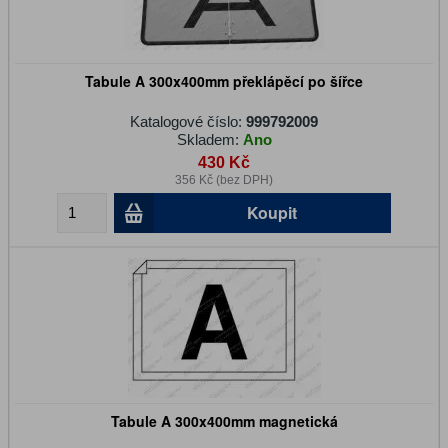
Tabule A 300x400mm překlápěcí po šířce
Katalogové číslo:
999792009
Skladem:
Ano
430 Kč
356 Kč (bez DPH)
Koupit
Tabule A 300x400mm magnetická