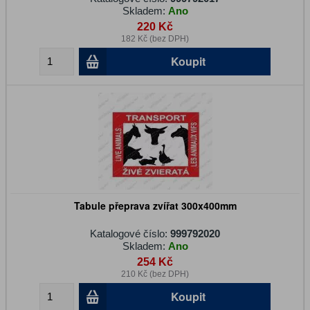
Skladem:
Ano
220 Kč
182 Kč (bez DPH)
Koupit
Tabule přeprava zvířat 300x400mm
Katalogové číslo:
999792020
Skladem:
Ano
254 Kč
210 Kč (bez DPH)
Koupit