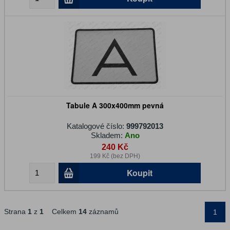
Tabule A 300x400mm pevná
Katalogové číslo:
999792013
Skladem:
Ano
240 Kč
199 Kč (bez DPH)
Koupit
Strana
1
z
1
Celkem
14
záznamů
1