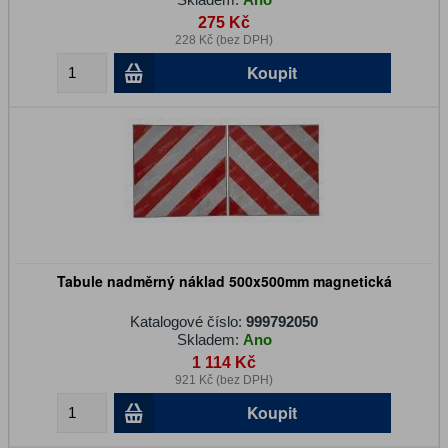
275 Kč
228 Kč (bez DPH)
Koupit
Tabule nadměrný náklad 500x500mm magnetická
Katalogové číslo:
999792050
Skladem:
Ano
1 114 Kč
921 Kč (bez DPH)
Koupit