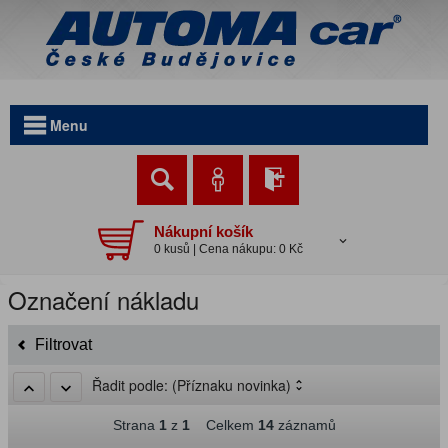
Menu
Nákupní košík
0 kusů | Cena nákupu: 0 Kč
Označení nákladu
Filtrovat
Řadit podle:
(Příznaku novinka)
Strana
1
z
1
Celkem
14
záznamů