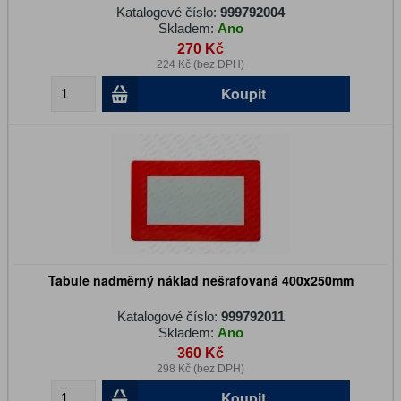
Katalogové číslo:
999792004
Skladem:
Ano
270 Kč
224 Kč (bez DPH)
Koupit
Tabule nadměrný náklad nešrafovaná 400x250mm
Katalogové číslo:
999792011
Skladem:
Ano
360 Kč
298 Kč (bez DPH)
Koupit