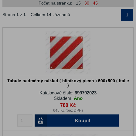
Počet na stránku:
15
30
45
Strana
1
z
1
Celkem
14
záznamů
1
Tabule nadměrný náklad ( hliníkový plech ) 500x500 ( Itálie
)
Katalogové číslo:
999792023
Skladem:
Ano
780 Kč
645 Kč (bez DPH)
Koupit