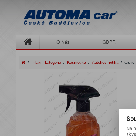
O Nás
GDPR
/
Hlavní kategorie
/
Kosmetika
/
Autokosmetika
/
Čistič
Sou
Na n
zkva