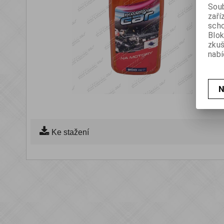
Soub
zaří
scho
Blok
zku
nabí
N
Ke stažení