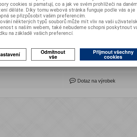

ory cookies si pamatují, co a jak ve svém prohlížeči na dané
Koupit
ks

zení děláte. Díky tomu webová stránka funguje podle vás a je
pná se přizpůsobit vašim preferencím.
SKLADEM
(5 ks)
ování některých typů souborů může mít vliv na vaši uživatels
šenost s naším webem, také nebudeme schopni poskytnout 
dku na základě vašich preferencí.
Porovnat
Přidat do oblíbených
Odmítnout
Přijmout všechny
astavení
vše
cookies
Dotaz na výrobek