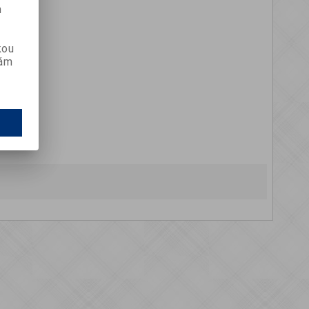
m
kou
vám