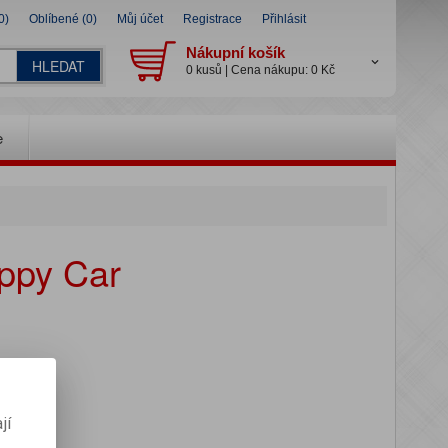
0)
Oblíbené (0)
Můj účet
Registrace
Přihlásit
Nákupní košík
HLEDAT
0 kusů | Cena nákupu: 0 Kč
e
appy Car
jí