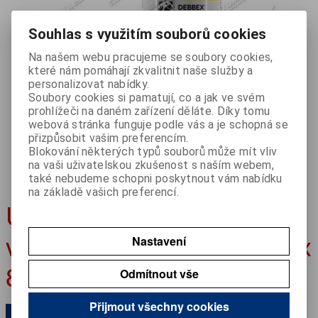
Souhlas s využitím souborů cookies
Na našem webu pracujeme se soubory cookies,
které nám pomáhají zkvalitnit naše služby a
personalizovat nabídky.
Soubory cookies si pamatují, co a jak ve svém
prohlížeči na daném zařízení děláte. Díky tomu
webová stránka funguje podle vás a je schopná se
přizpůsobit vašim preferencím.
Blokování některých typů souborů může mít vliv
na vaši uživatelskou zkušenost s naším webem,
také nebudeme schopni poskytnout vám nabídku
na základě vašich preferencí.
Ubrousek čistící na ruce
vlhčený Extra silný Debbex
Nastavení
80 + 20ks zdarma
Odmítnout vše
Přijmout všechny cookies
Akce