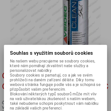
Souhlas s využitím souborů cookies
Na našem webu pracujeme se soubory cookies,
které nám pomáhají zkvalitnit naše služby a
personalizovat nabídky.
Čistič palivové soustavy
Soubory cookies si pamatují, co a jak ve svém
prohlížeči na daném zařízení děláte. Díky tomu
Clean Shot 500ml VEIDEC
webová stránka funguje podle vás a je schopná se
přizpůsobit vašim preferencím.
Blokování některých typů souborů může mít vliv
na vaši uživatelskou zkušenost s naším webem,
Čistič palivové soustavy Clean Shot 500ml VEIDEC
také nebudeme schopni poskytnout vám nabídku
Velmi výkonný čistič palivových systémů.
na základě vašich preferencí.