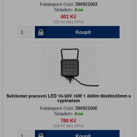
Katalogové číslo:
390921003
Skladem:
Ano
401 Kč
331 Kč (bez DPH)
Koupit
Světlomet pracovní LED 10-30V 16W 1 400lm 90x90x35mm s
vypínačem
Katalogové číslo:
390921006
Skladem:
Ano
760 Kč
628 Kč (bez DPH)
Koupit