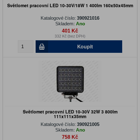
Světlomet pracovní LED 10-30V/18W 1 400lm 160x50x45mm
Katalogové číslo:
390921016
Skladem:
Ano
401 Kč
332 Kč (bez DPH)
Koupit
Světlomet pracovní LED 10-30V 32W 3 800lm
111x111x35mm
Katalogové číslo:
390921005
Skladem:
Ano
758 Kč