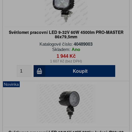
Světlomet pracovní LED 9-32V 60W 4500lm PRO-MASTER
86x79,5mm
Katalogové číslo:
40489003
Skladem:
Ano
1 944 Kč
1 607 Kč (bez DPH)
Koupit
Novinka