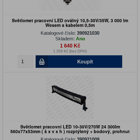
Světlomet pracovní LED oválný 10,5-30V/35W, 3 000 lm
Wesem s kabelem 0,5m
Katalogové číslo:
390921030
Skladem:
Ano
1 640 Kč
1 356 Kč (bez DPH)
Koupit
Světlomet pracovní LED 10-30V/270W 24 300lm
560x77x53mm ( š x v x h ) rozptýlený + bodový, prohnut
Katalogové číslo:
390921009