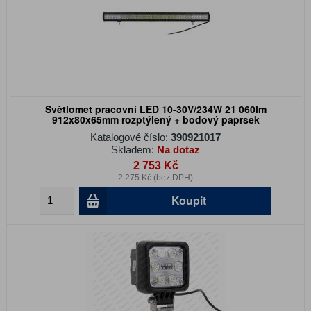
Světlomet pracovní LED 10-30V/234W 21 060lm
912x80x65mm rozptýlený + bodový paprsek
Katalogové číslo:
390921017
Skladem:
Na dotaz
2 753 Kč
2 275 Kč (bez DPH)
Koupit