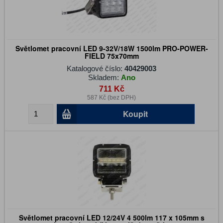
Světlomet pracovní LED 9-32V/18W 1500lm PRO-POWER-
FIELD 75x70mm
Katalogové číslo:
40429003
Skladem:
Ano
711 Kč
587 Kč (bez DPH)
Koupit
Světlomet pracovní LED 12/24V 4 500lm 117 x 105mm s