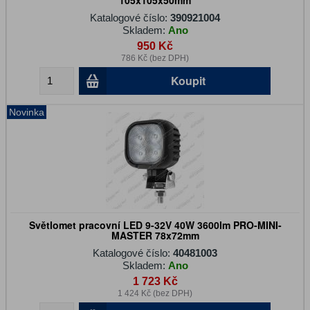
105x105x50mm
Katalogové číslo:
390921004
Skladem:
Ano
950 Kč
786 Kč (bez DPH)
Koupit
Novinka
Světlomet pracovní LED 9-32V 40W 3600lm PRO-MINI-
MASTER 78x72mm
Katalogové číslo:
40481003
Skladem:
Ano
1 723 Kč
1 424 Kč (bez DPH)