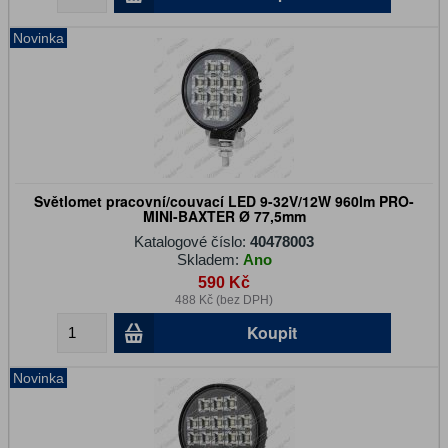
Novinka
Světlomet pracovní/couvací LED 9-32V/12W 960lm PRO-
MINI-BAXTER Ø 77,5mm
Katalogové číslo:
40478003
Skladem:
Ano
590 Kč
488 Kč (bez DPH)
Koupit
Novinka