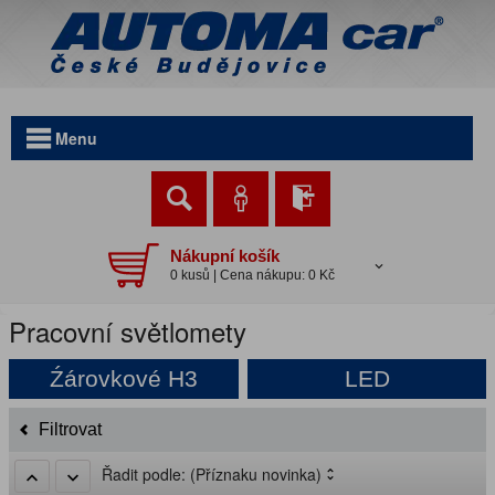
Menu
Nákupní košík
0 kusů | Cena nákupu: 0 Kč
Pracovní světlomety
Źárovkové H3
LED
Filtrovat
Řadit podle:
(Příznaku novinka)