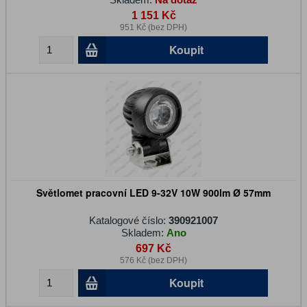
1 151 Kč
951 Kč (bez DPH)
Koupit
Světlomet pracovní LED 9-32V 10W 900lm Ø 57mm
Katalogové číslo:
390921007
Skladem:
Ano
697 Kč
576 Kč (bez DPH)
Koupit