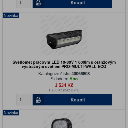
Koupit
Novinka
Světlomet pracovní LED 10-30V 1 000lm s oranžovým
výstražným světlem PRO-MULTI-WALL ECO
Katalogové číslo:
40066803
Skladem:
Ano
1 534 Kč
1 268 Kč (bez DPH)
Koupit
Novinka