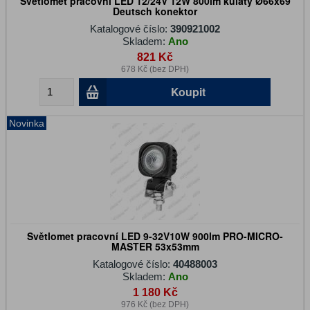
Světlomet pracovní LED 12/24V 12W 800lm kulatý Ø66x69
Deutsch konektor
Katalogové číslo:
390921002
Skladem:
Ano
821 Kč
678 Kč (bez DPH)
Koupit
Novinka
Světlomet pracovní LED 9-32V10W 900lm PRO-MICRO-
MASTER 53x53mm
Katalogové číslo:
40488003
Skladem:
Ano
1 180 Kč
976 Kč (bez DPH)