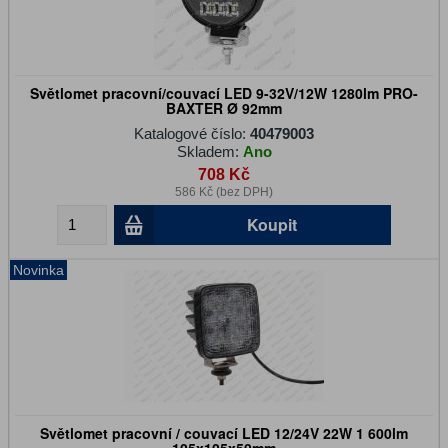
Světlomet pracovní/couvací LED 9-32V/12W 1280lm PRO-
BAXTER Ø 92mm
Katalogové číslo:
40479003
Skladem:
Ano
708 Kč
586 Kč (bez DPH)
Koupit
Novinka
Světlomet pracovní / couvací LED 12/24V 22W 1 600lm