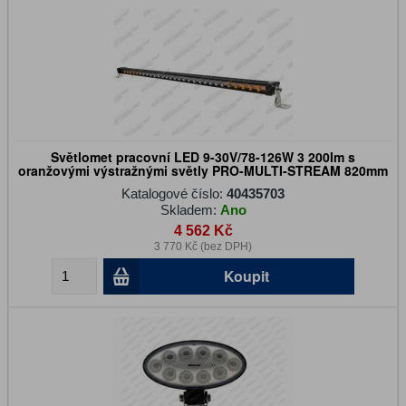
Světlomet pracovní LED 9-30V/78-126W 3 200lm s
oranžovými výstražnými světly PRO-MULTI-STREAM 820mm
Katalogové číslo:
40435703
Skladem:
Ano
4 562 Kč
3 770 Kč (bez DPH)
Koupit