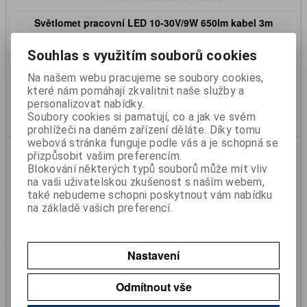
Světlomet pracovní LED 10-30V/9W 650lm kabel 3m
Katalogové číslo:
40475003
Souhlas s využitím souborů cookies
Skladem:
Ano
Na našem webu pracujeme se soubory cookies,
710 Kč
které nám pomáhají zkvalitnit naše služby a
587 Kč (bez DPH)
personalizovat nabídky.
Koupit
Soubory cookies si pamatují, co a jak ve svém
prohlížeči na daném zařízení děláte. Díky tomu
webová stránka funguje podle vás a je schopná se
přizpůsobit vašim preferencím.
Blokování některých typů souborů může mít vliv
na vaši uživatelskou zkušenost s naším webem,
také nebudeme schopni poskytnout vám nabídku
na základě vašich preferencí.
Nastavení
Světlomet pracovní LED 12-24V/24W 1500lm/100x100/
WESEM magnetický s vypínačem
Katalogové číslo:
47493
Odmítnout vše
Skladem:
Ano