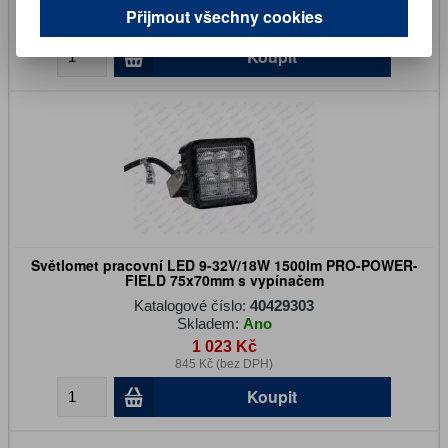
2 400 Kč
Přijmout všechny cookies
1 984 Kč (bez DPH)
Koupit
Světlomet pracovní LED 9-32V/18W 1500lm PRO-POWER-
FIELD 75x70mm s vypínačem
Katalogové číslo:
40429303
Skladem:
Ano
1 023 Kč
845 Kč (bez DPH)
Koupit