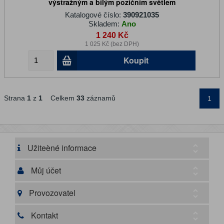
výstražným a bílým pozičním světlem
Katalogové číslo:
390921035
Skladem:
Ano
1 240 Kč
1 025 Kč (bez DPH)
Koupit
Strana
1
z
1
Celkem
33
záznamů
1
Užiteèné informace
Můj účet
Provozovatel
Kontakt