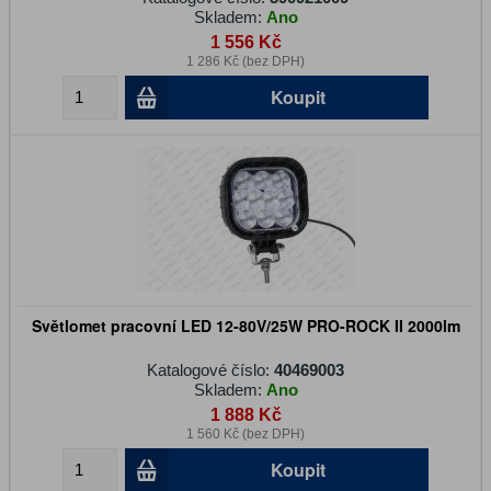
Skladem:
Ano
1 556 Kč
1 286 Kč (bez DPH)
Koupit
Světlomet pracovní LED 12-80V/25W PRO-ROCK II 2000lm
Katalogové číslo:
40469003
Skladem:
Ano
1 888 Kč
1 560 Kč (bez DPH)
Koupit