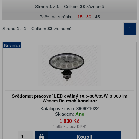
Strana
1
z
1
Celkem
33
záznamů
Počet na stránku:
15
30
45
Strana
1
z
1
Celkem
33
záznamů
1
Novinka
Světlomet pracovní LED oválný 10,5-30V/35W, 3 000 lm
Wesem Deutsch konektor
Katalogové číslo:
390921022
Skladem:
Ano
1 930 Kč
1 595 Kč (bez DPH)
Koupit