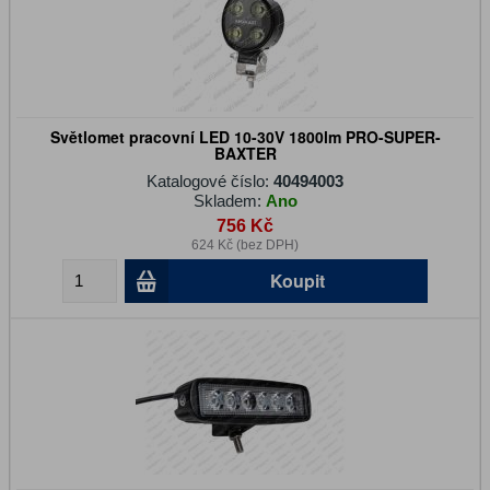
Světlomet pracovní LED 10-30V 1800lm PRO-SUPER-
BAXTER
Katalogové číslo:
40494003
Skladem:
Ano
756 Kč
624 Kč (bez DPH)
Koupit