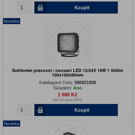
Koupit
Novinka
Světlomet pracovní / couvací LED 12/24V 19W 1 500lm
100x100x90mm
Katalogové číslo:
390921008
Skladem:
Ano
1 080 Kč
893 Kč (bez DPH)
Koupit
Novinka