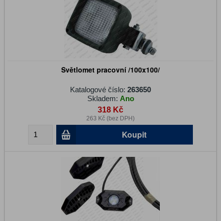
Světlomet pracovní /100x100/
Katalogové číslo:
263650
Skladem:
Ano
318 Kč
263 Kč (bez DPH)
Koupit