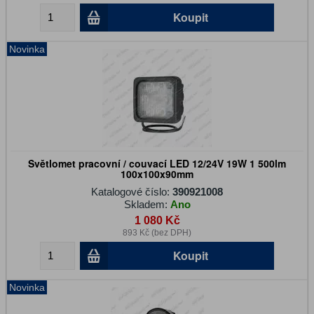
Koupit
Novinka
Světlomet pracovní / couvací LED 12/24V 19W 1 500lm
100x100x90mm
Katalogové číslo:
390921008
Skladem:
Ano
1 080 Kč
893 Kč (bez DPH)
Koupit
Novinka