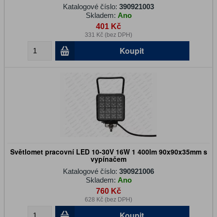
Katalogové číslo:
390921003
Skladem:
Ano
401 Kč
331 Kč (bez DPH)
Koupit
Světlomet pracovní LED 10-30V 16W 1 400lm 90x90x35mm s
vypínačem
Katalogové číslo:
390921006
Skladem:
Ano
760 Kč
628 Kč (bez DPH)
Koupit