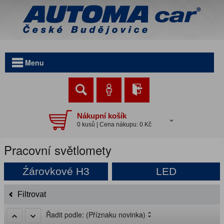
Menu
Nákupní košík
0 kusů | Cena nákupu: 0 Kč
Pracovní světlomety
Źárovkové H3
LED
Filtrovat
Řadit podle:
(Příznaku novinka)