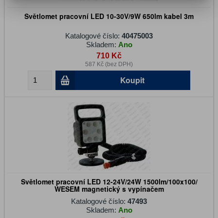
Světlomet pracovní LED 10-30V/9W 650lm kabel 3m
Katalogové číslo:
40475003
Skladem:
Ano
710 Kč
587 Kč (bez DPH)
Koupit
Světlomet pracovní LED 12-24V/24W 1500lm/100x100/
WESEM magnetický s vypínačem
Katalogové číslo:
47493
Skladem:
Ano