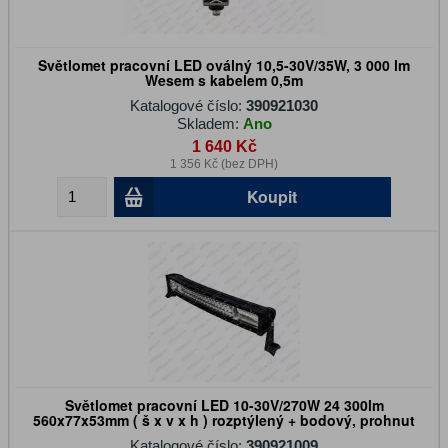
Světlomet pracovní LED oválný 10,5-30V/35W, 3 000 lm
Wesem s kabelem 0,5m
Katalogové číslo:
390921030
Skladem:
Ano
1 640 Kč
1 356 Kč (bez DPH)
Koupit
Světlomet pracovní LED 10-30V/270W 24 300lm
560x77x53mm ( š x v x h ) rozptýlený + bodový, prohnut
Katalogové číslo:
390921009