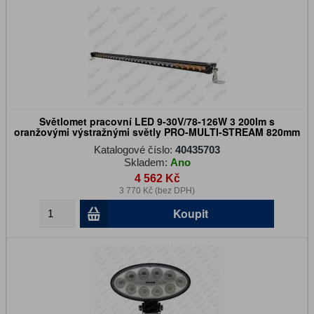
Světlomet pracovní LED 9-30V/78-126W 3 200lm s
oranžovými výstražnými světly PRO-MULTI-STREAM 820mm
Katalogové číslo:
40435703
Skladem:
Ano
4 562 Kč
3 770 Kč (bez DPH)
Koupit