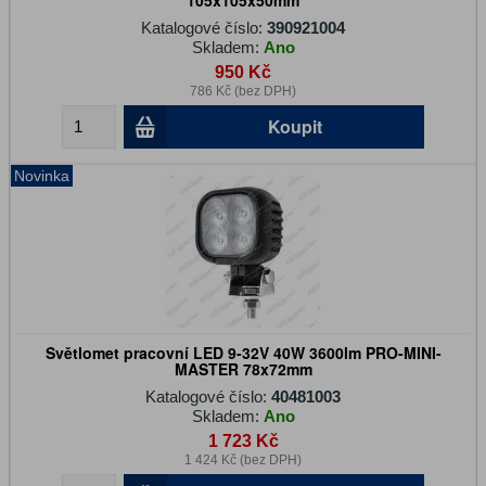
105x105x50mm
Katalogové číslo:
390921004
Skladem:
Ano
950 Kč
786 Kč (bez DPH)
Koupit
Novinka
Světlomet pracovní LED 9-32V 40W 3600lm PRO-MINI-
MASTER 78x72mm
Katalogové číslo:
40481003
Skladem:
Ano
1 723 Kč
1 424 Kč (bez DPH)