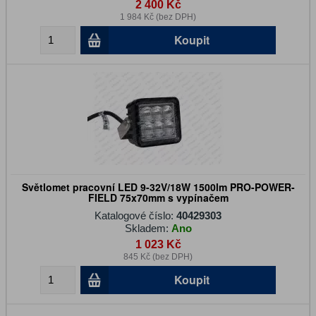
2 400 Kč
1 984 Kč (bez DPH)
Koupit
Světlomet pracovní LED 9-32V/18W 1500lm PRO-POWER-
FIELD 75x70mm s vypínačem
Katalogové číslo:
40429303
Skladem:
Ano
1 023 Kč
845 Kč (bez DPH)
Koupit