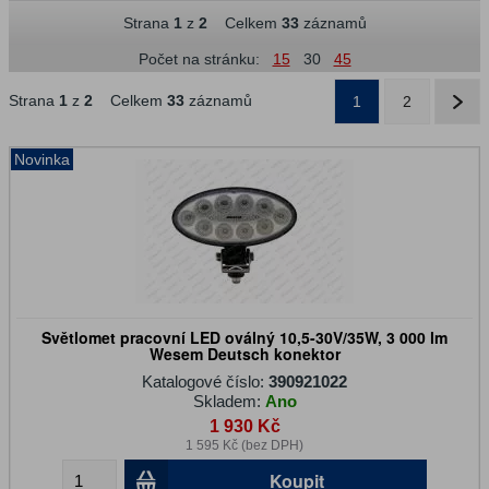
Strana
1
z
2
Celkem
33
záznamů
Počet na stránku:
15
30
45
Strana
1
z
2
Celkem
33
záznamů
1
2
Novinka
Světlomet pracovní LED oválný 10,5-30V/35W, 3 000 lm
Wesem Deutsch konektor
Katalogové číslo:
390921022
Skladem:
Ano
1 930 Kč
1 595 Kč (bez DPH)
Koupit