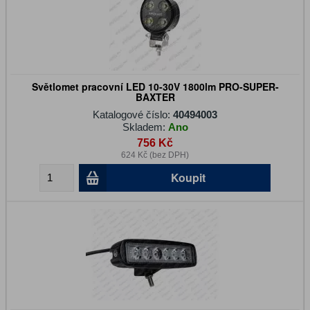
Světlomet pracovní LED 10-30V 1800lm PRO-SUPER-
BAXTER
Katalogové číslo:
40494003
Skladem:
Ano
756 Kč
624 Kč (bez DPH)
Koupit