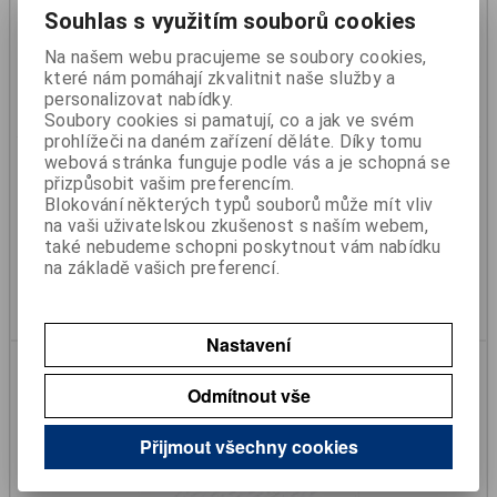
Souhlas s využitím souborů cookies
Na našem webu pracujeme se soubory cookies,
které nám pomáhají zkvalitnit naše služby a
personalizovat nabídky.
Soubory cookies si pamatují, co a jak ve svém
prohlížeči na daném zařízení děláte. Díky tomu
Světlomet pracovní /100x100/
webová stránka funguje podle vás a je schopná se
přizpůsobit vašim preferencím.
Katalogové číslo:
263650
Blokování některých typů souborů může mít vliv
Skladem:
Ano
na vaši uživatelskou zkušenost s naším webem,
také nebudeme schopni poskytnout vám nabídku
318 Kč
na základě vašich preferencí.
263 Kč (bez DPH)
Koupit
Nastavení
Odmítnout vše
Přijmout všechny cookies