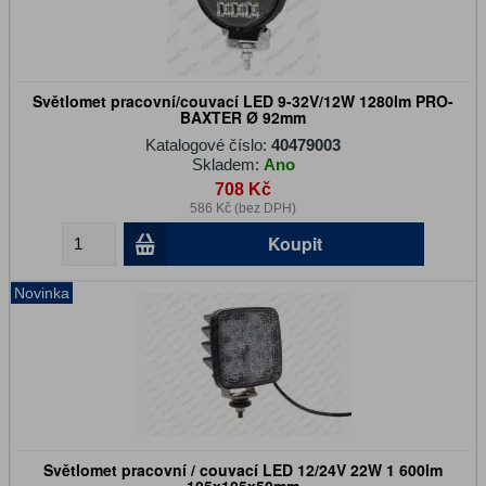
Světlomet pracovní/couvací LED 9-32V/12W 1280lm PRO-
BAXTER Ø 92mm
Katalogové číslo:
40479003
Skladem:
Ano
708 Kč
586 Kč (bez DPH)
Koupit
Novinka
Světlomet pracovní / couvací LED 12/24V 22W 1 600lm