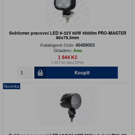
Světlomet pracovní LED 9-32V 60W 4500lm PRO-MASTER
86x79,5mm
Katalogové číslo:
40489003
Skladem:
Ano
1 944 Kč
1 607 Kč (bez DPH)
Koupit
Novinka