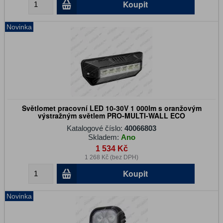
Koupit
Novinka
Světlomet pracovní LED 10-30V 1 000lm s oranžovým
výstražným světlem PRO-MULTI-WALL ECO
Katalogové číslo:
40066803
Skladem:
Ano
1 534 Kč
1 268 Kč (bez DPH)
Koupit
Novinka