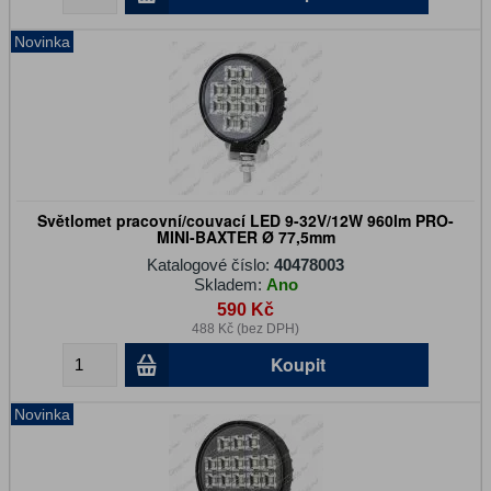
Novinka
Světlomet pracovní/couvací LED 9-32V/12W 960lm PRO-
MINI-BAXTER Ø 77,5mm
Katalogové číslo:
40478003
Skladem:
Ano
590 Kč
488 Kč (bez DPH)
Koupit
Novinka