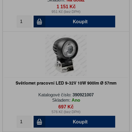
1 151 Kč
951 Kč (bez DPH)
Koupit
Světlomet pracovní LED 9-32V 10W 900lm Ø 57mm
Katalogové číslo:
390921007
Skladem:
Ano
697 Kč
576 Kč (bez DPH)
Koupit