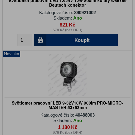
Světlomet pracovní LED 12/24V 12W 800lm kulatý Ø66x69
Deutsch konektor
Katalogové číslo:
390921002
Skladem:
Ano
821 Kč
678 Kč (bez DPH)
Koupit
Novinka
Světlomet pracovní LED 9-32V10W 900lm PRO-MICRO-
MASTER 53x53mm
Katalogové číslo:
40488003
Skladem:
Ano
1 180 Kč
976 Kč (bez DPH)