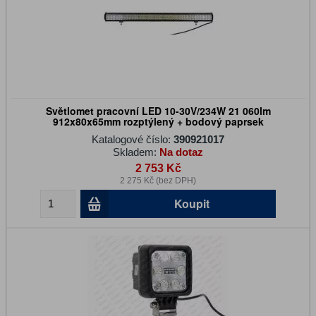
Světlomet pracovní LED 10-30V/234W 21 060lm
912x80x65mm rozptýlený + bodový paprsek
Katalogové číslo:
390921017
Skladem:
Na dotaz
2 753 Kč
2 275 Kč (bez DPH)
Koupit