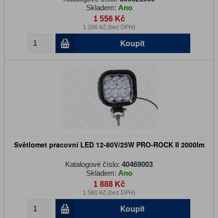
Skladem:
Ano
1 556 Kč
1 286 Kč (bez DPH)
Koupit
Světlomet pracovní LED 12-80V/25W PRO-ROCK II 2000lm
Katalogové číslo:
40469003
Skladem:
Ano
1 888 Kč
1 560 Kč (bez DPH)
Koupit