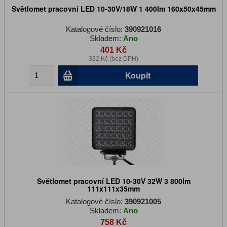
Světlomet pracovní LED 10-30V/18W 1 400lm 160x50x45mm
Katalogové číslo:
390921016
Skladem:
Ano
401 Kč
332 Kč (bez DPH)
Koupit
Světlomet pracovní LED 10-30V 32W 3 800lm
111x111x35mm
Katalogové číslo:
390921005
Skladem:
Ano
758 Kč