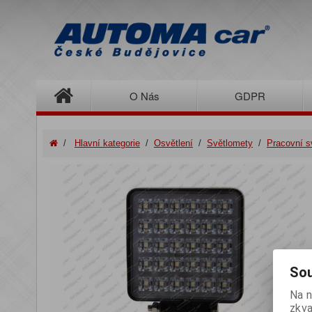
O Nás
GDPR
/
Hlavní kategorie
/
Osvětlení
/
Světlomety
/
Pracovní s
Sou
Na n
zkva