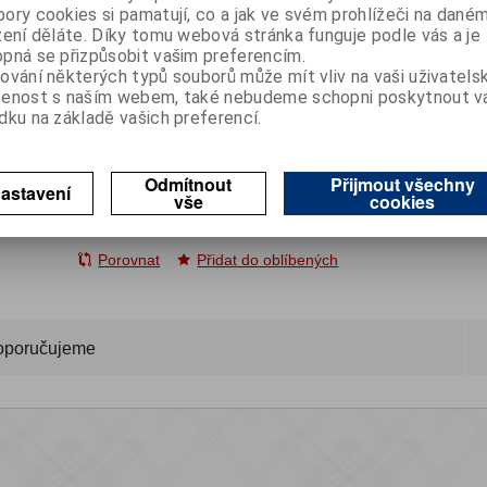
390921005
Katalogové číslo:
ory cookies si pamatují, co a jak ve svém prohlížeči na dané
zení děláte. Díky tomu webová stránka funguje podle vás a je
Cena:
627 Kč
pná se přizpůsobit vašim preferencím.
bez DPH
ování některých typů souborů může mít vliv na vaši uživatels
758 Kč
s DPH
šenost s naším webem, také nebudeme schopni poskytnout 
dku na základě vašich preferencí.

Koupit
ks

Odmítnout
Přijmout všechny
astavení
vše
cookies
SKLADEM
(> 5 ks)
Porovnat
Přidat do oblíbených
oporučujeme