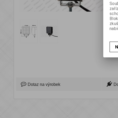
Soub
zaří
scho
prev
next
Blok
zku
nabí
N
Dotaz na výrobek
D