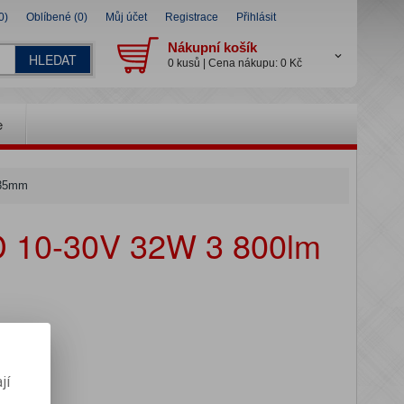
0)
Oblíbené (0)
Můj účet
Registrace
Přihlásit
Nákupní košík
HLEDAT
0 kusů | Cena nákupu: 0 Kč
e
x35mm
D 10-30V 32W 3 800lm
jí