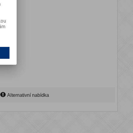
m
kou
vám
Alternativní nabídka