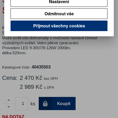
Nastavení
STREAM 520mm
Odmítnout vše
Přijmout všechny cookies
Kombinace pracovního světla a výstražných světel.
Svítí samostatně pracovní světlomet nebo výstražná světla.
Může svítit vše dohromady s možností nastavit činnost
výstražných světel. Velmi pěkné zpracování.
Provedení LED 9-30V/78-126W 2000lm.
délka 520mm.
40435503
Katalogové číslo:
Cena:
2 470 Kč
bez DPH
2 989 Kč
s DPH

Koupit
ks

NA DOTAZ