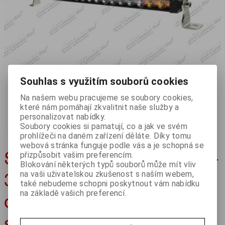
prev
next
Souhlas s využitím souborů cookies
Na našem webu pracujeme se soubory cookies,
které nám pomáhají zkvalitnit naše služby a
personalizovat nabídky.
Soubory cookies si pamatují, co a jak ve svém
prohlížeči na daném zařízení děláte. Díky tomu
webová stránka funguje podle vás a je schopná se
Světlomet pracovní LED 9-
přizpůsobit vašim preferencím.
Blokování některých typů souborů může mít vliv
30V/76-126W 2 000lm s
na vaši uživatelskou zkušenost s naším webem,
také nebudeme schopni poskytnout vám nabídku
oranžovými výstražnými
na základě vašich preferencí.
světly PRO-MULTI-