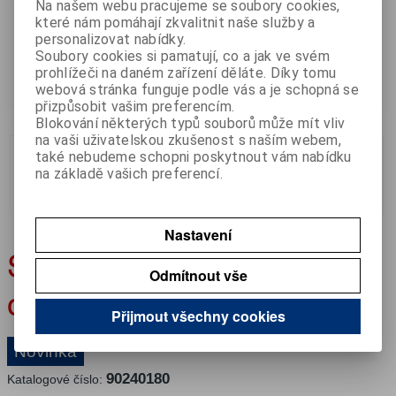
Na našem webu pracujeme se soubory cookies,
které nám pomáhají zkvalitnit naše služby a
personalizovat nabídky.
Soubory cookies si pamatují, co a jak ve svém
prohlížeči na daném zařízení děláte. Díky tomu
webová stránka funguje podle vás a je schopná se
přizpůsobit vašim preferencím.
prev
next
Blokování některých typů souborů může mít vliv
na vaši uživatelskou zkušenost s naším webem,
také nebudeme schopni poskytnout vám nabídku
na základě vašich preferencí.
Nastavení
Svítilna poziční LED 12V
Odmítnout vše
oranžová JOKON
Přijmout všechny cookies
Novinka
90240180
Katalogové číslo: