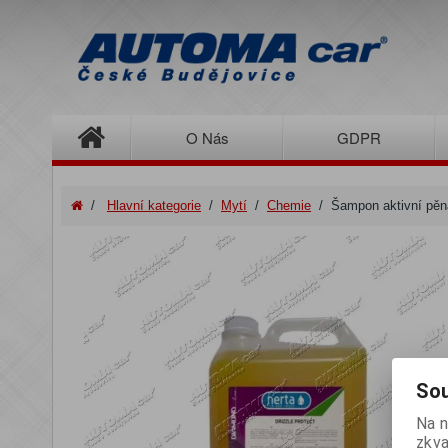
O Nás
GDPR
/
Hlavní kategorie
/
Mytí
/
Chemie
/
Šampon aktivní pěna
Sou
Na n
zkva