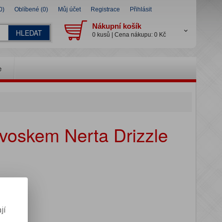
0)
Oblíbené (0)
Můj účet
Registrace
Přihlásit
Nákupní košík
HLEDAT
0 kusů | Cena nákupu: 0 Kč
e
voskem Nerta Drizzle
jí