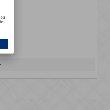
m
kou
vám
e