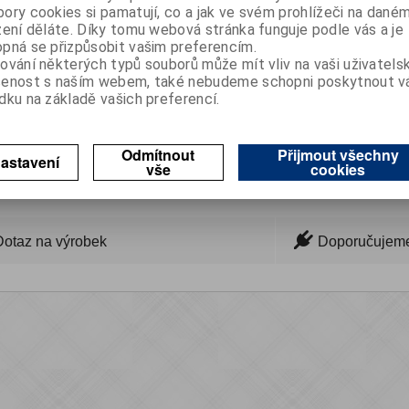
ory cookies si pamatují, co a jak ve svém prohlížeči na dané
zení děláte. Díky tomu webová stránka funguje podle vás a je

pná se přizpůsobit vašim preferencím.
Koupit
ks
ování některých typů souborů může mít vliv na vaši uživatels

šenost s naším webem, také nebudeme schopni poskytnout 
dku na základě vašich preferencí.
NA DOTAZ
Porovnat
Přidat do oblíbených
Odmítnout
Přijmout všechny
astavení
vše
cookies
Dotaz na výrobek
Doporučujem