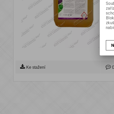
Soub
zaří
scho
Blok
zku
nabí
N
Ke stažení