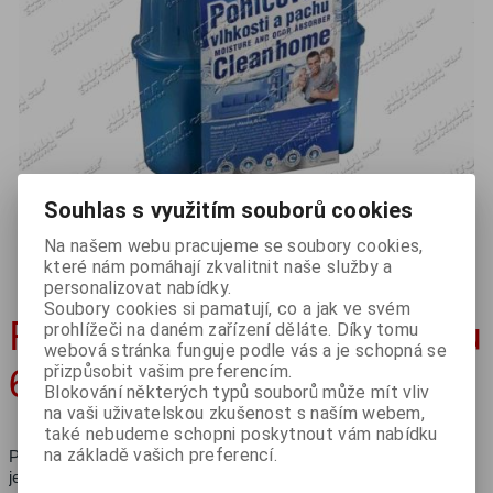
Souhlas s využitím souborů cookies
Na našem webu pracujeme se soubory cookies,
které nám pomáhají zkvalitnit naše služby a
personalizovat nabídky.
Soubory cookies si pamatují, co a jak ve svém
Pohlcovač vlhkosti a pachu
prohlížeči na daném zařízení děláte. Díky tomu
webová stránka funguje podle vás a je schopná se
650g
přizpůsobit vašim preferencím.
Blokování některých typů souborů může mít vliv
na vaši uživatelskou zkušenost s naším webem,
také nebudeme schopni poskytnout vám nabídku
na základě vašich preferencí.
Pohlcovač vlhkosti a pachu 650g Cleanhome
je určený ke snížení vlhkosti ve vašem domově – byty, domy,