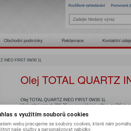
Rozšířené vyhledávání
Porovnané (
Obchodní podmínky
Reklamace
Kontaktní údaj
Z INEO FIRST 0W30 1L
Olej TOTAL QUARTZ I
Olej TOTAL QUARTZ INEO FIRST 0W30 1L
Viskozitní rozsah 0W-30 se speciálními aditivy zajišťuje 
I při velmi nízkých teplotách (ověřovací testy při -40oC).
hlas s využitím souborů cookies
Chrání a optimalizuje funkci třícestných katalyzátorů a čás
(ochrana před zanášením sazemi a úsadami). Redukuje
ašem webu pracujeme se soubory cookies, které nám pomáha
a zejména CO. Zajišťuje účinnou ochranu motoru před zn
litnit naše služby a personalizovat nabídky.