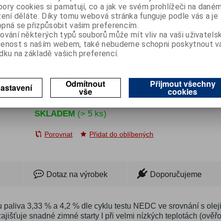
ory cookies si pamatují, co a jak ve svém prohlížeči na dané
zení děláte. Díky tomu webová stránka funguje podle vás a je
999999472
Katalogové číslo:
pná se přizpůsobit vašim preferencím.
ování některých typů souborů může mít vliv na vaši uživatels
Cena:
233 Kč
bez DPH
šenost s naším webem, také nebudeme schopni poskytnout 
dku na základě vašich preferencí.
281 Kč
s DPH
Odmítnout
Přijmout všechny

astavení
Koupit
ks
vše
cookies

SKLADEM
(> 5 ks)
Porovnat
Přidat do oblíbených
Dotaz na výrobek
Doporučujeme
u paliva 3,33 % a 4,2 % dle cyklu testu NEDC ve srovnání s ole
jišťuje snadné zimné starty I při velmi nízkých teplotách (ověřov