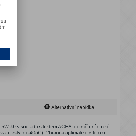
m
kou
vám
Alternativní nabídka
ji 5W-40 v souladu s testem ACEA pro měření emisí
ací testy při -40oC). Chrání a optimalizuje funkci