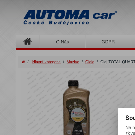
O Nás
GDPR
/
Hlavní kategorie
/
Maziva
/
Oleje
/
Olej TOTAL QUART
Sou
Na n
zkva