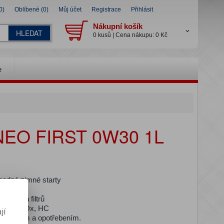
0)
Oblíbené (0)
Můj účet
Registrace
Přihlásit
Nákupní košík
HLEDAT
0 kusů | Cena nákupu: 0 Kč
e
NEO FIRST 0W30 1L
snadné zimné starty
ticových filtrů
 emise NOx, HC
jí
ečištěním a opotřebením.