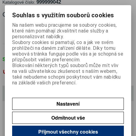
999999042
Katalogové číslo:
Cena:
196 Kč
Souhlas s využitím souborů cookies
bez DPH
237 Kč
Na našem webu pracujeme se soubory cookies,
s DPH
které nám pomáhají zkvalitnit naše služby a
personalizovat nabídky.

Soubory cookies si pamatují, co a jak ve svém
Koupit
ks

prohlížeči na daném zařízení děláte. Díky tomu
webová stránka funguje podle vás a je schopná se
SKLADEM
(> 5 ks)
přizpůsobit vašim preferencím.
Blokování některých typů souborů může mít vliv
na vaši uživatelskou zkušenost s naším webem,
Porovnat
Přidat do oblíbených
také nebudeme schopni poskytnout vám nabídku
na základě vašich preferencí.
Podrobný popis
Nastavení
Ke stažení
Odmítnout vše
Dotaz na výrobek
Přijmout všechny cookies