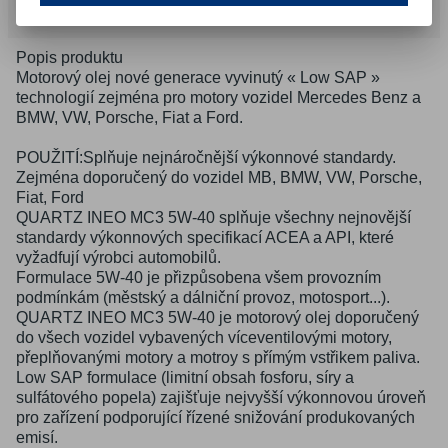
Doporučujeme
Popis produktu
Motorový olej nové generace vyvinutý « Low SAP »
technologií zejména pro motory vozidel Mercedes Benz a
BMW, VW, Porsche, Fiat a Ford.
POUŽITÍ:Splňuje nejnáročnější výkonnové standardy.
Zejména doporučený do vozidel MB, BMW, VW, Porsche,
Fiat, Ford
QUARTZ INEO MC3 5W-40 splňuje všechny nejnovější
standardy výkonnových specifikací ACEA a API, které
vyžadfují výrobci automobilů.
Formulace 5W-40 je přizpůsobena všem provozním
podmínkám (městský a dálniční provoz, motosport...).
QUARTZ INEO MC3 5W-40 je motorový olej doporučený
do všech vozidel vybavených víceventilovými motory,
přeplňovanými motory a motroy s přímým vstřikem paliva.
Low SAP formulace (limitní obsah fosforu, síry a
sulfátového popela) zajišťuje nejvyšší výkonnovou úroveň
pro zařízení podporující řízené snižování produkovaných
emisí.