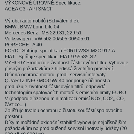
VÝKONOVÉ ÚROVNĚ:Specifikace:
ACEA C3 - API SM/CF
Výrobci automobilů (Schválen dle):
BMW : BMW Long Life 04
Mercedes Benz : MB 229.31, 229.51
Volkswagen : VW 502.00/505.00/505.01
PORSCHE : A 40
FORD : Splňuje specifikaci FORD WSS-M2C 917-A
FIAT : Splňuje specifikaci FIAT 9.55535-S2
VÝHODY:Prodlužuje životnost částicového filtru. Vyhovuje
přísným požadavkům z hlediská životního prostředí.
Účinná ochrana motoru, prodl. servisní intervaly.
QUARTZ INEO MC3 5W-40 podporuje účinnost a
prodlužuje životnost částicových filtrů, odpovídá
technologiím spalovacích motorů s emisními limity EURO
V (podporuje řízenou minimalizaci emisí NOx, CO2,, CO,
částice....)
Zajišťuje trvalou ochranu a čistotu součástí spalovacího
prostoru.
Díky mimořádné oxidační stabilitě vyhovuje nejpřísnějším
požadavkům na prodloužené servisní inetrvaly údržby (20