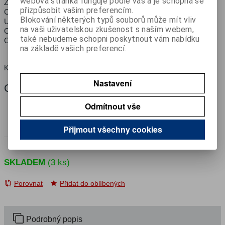
webová stránka funguje podle vás a je schopná se
Zabraňuje skřípání a poruchám strojů, zařízení atd.
přizpůsobit vašim preferencím.
Chrání před korozí a pečuje o kovy
Blokování některých typů souborů může mít vliv
Uvolňuje zarezlé součásti, jako šrouby, čepy nebo závěsy
na vaši uživatelskou zkušenost s naším webem,
Odpuzuje vlhkost a potlačuje vrzání
také nebudeme schopni poskytnout vám nabídku
Chrání, ošetřuje a čistí kovové povrchy
na základě vašich preferencí.
999999029
Katalogové číslo:
Nastavení
Cena:
174 Kč
bez DPH
211 Kč
Odmítnout vše
s DPH
Přijmout všechny cookies

Koupit
ks

SKLADEM
(3 ks)
Porovnat
Přidat do oblíbených
Podrobný popis