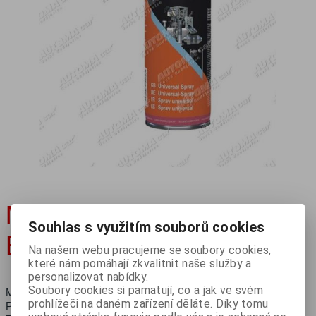
Mazivo super 6+ UNI
Souhlas s využitím souborů cookies
Berner 500ml
Na našem webu pracujeme se soubory cookies,
které nám pomáhají zkvalitnit naše služby a
personalizovat nabídky.
Soubory cookies si pamatují, co a jak ve svém
Mazivo super 6+ UNI Berner 500ml
prohlížeči na daném zařízení děláte. Díky tomu
Pro univerzální použití při opravách, údržbě a ošetřování