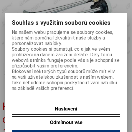
Souhlas s využitím souborů cookies
Na našem webu pracujeme se soubory cookies,
které nám pomáhají zkvalitnit naše služby a
personalizovat nabídky.
Soubory cookies si pamatují, co a jak ve svém
prohlížeči na daném zařízení děláte. Díky tomu
prev
next
webová stránka funguje podle vás a je schopná se
přizpůsobit vašim preferencím.
Blokování některých typů souborů může mít vliv
na vaši uživatelskou zkušenost s naším webem,
také nebudeme schopni poskytnout vám nabídku
na základě vašich preferencí.
Houkačka vzduchová
Nastavení
chrom dvojitá 390mm
Odmítnout vše
118dB