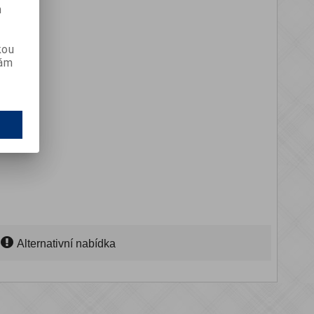
m
kou
vám
Alternativní nabídka