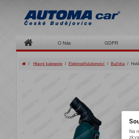
O Nás
GDPR
/
Hlavní kategorie
/
Elektropříslušenství
/
Bužírka
/
Hořá
Sou
Na n
zkva