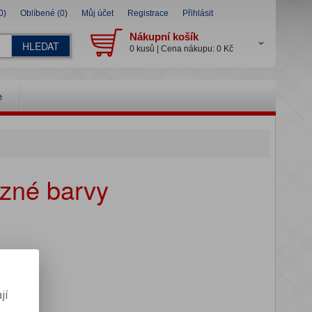
0)
Oblíbené (0)
Můj účet
Registrace
Přihlásit
Nákupní košík
HLEDAT
0 kusů | Cena nákupu: 0 Kč
e
ůzné barvy
jí