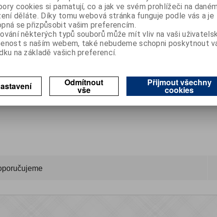
ory cookies si pamatují, co a jak ve svém prohlížeči na dané
zení děláte. Díky tomu webová stránka funguje podle vás a je

Koupit
ks
pná se přizpůsobit vašim preferencím.

ování některých typů souborů může mít vliv na vaši uživatels
šenost s naším webem, také nebudeme schopni poskytnout 
SKLADEM
(> 5 ks)
dku na základě vašich preferencí.
Porovnat
Přidat do oblíbených
Odmítnout
Přijmout všechny
astavení
vše
cookies
oporučujeme