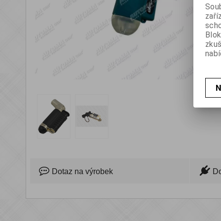
Soub
zaří
scho
Blok
zku
nabí
prev
next
N
Dotaz na výrobek
D