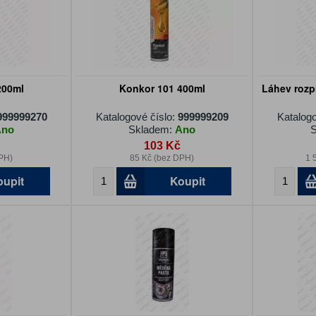
200ml
Konkor 101 400ml
Láhev rozp
999999270
Katalogové číslo:
999999209
Katalogo
Ano
Skladem:
Ano
S
103 Kč
PH)
85 Kč (bez DPH)
1 
oupit
Koupit