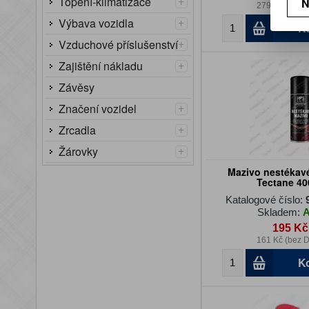
+
Topení-klimatizace
N
279 Kč (bez 
+
Výbava vozidla
K
+
Vzduchové příslušenství
+
Zajištění nákladu
Závěsy
+
Značení vozidel
+
Zrcadla
+
Žárovky
Mazivo nestékav
Tectane 40
Katalogové číslo:
Skladem:
195 Kč
161 Kč (bez 
K