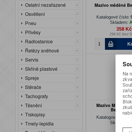
+
Ostatní nezařazené
Mazivo měděné Be
+
Osvětlení
Katalogové číslo:
+
Skladem:
Pneu
358 Kč
+
Přívěsy
296 Kč (bez 
+
Radiostanice
K
+
Řetězy sněhové
+
Servis
Sou
+
Skříně plastové
Na n
+
Spreje
zkva
Soub
+
Stěrače
zaří
+
Tachografy
scho
Blok
+
Těsnění
Mazivo Multispra
zku
Berner 40
nabí
Tiskopisy
Katalogové číslo:
Skladem:
Tmely-lepidla
338 Kč