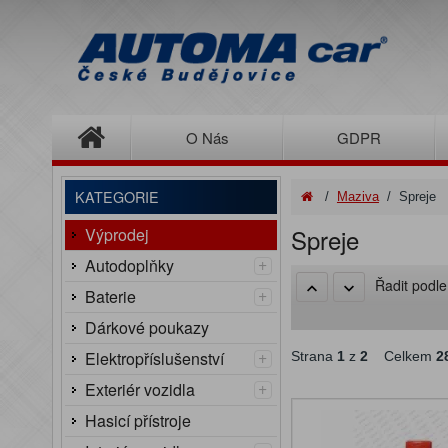
O Nás
GDPR
KATEGORIE
/
Maziva
/
Spreje
Spreje
Výprodej
+
Autodoplňky
Řadit podl
+
Baterie
Dárkové poukazy
+
Elektropříslušenství
Strana
1
z
2
Celkem
2
+
Exteriér vozidla
Hasicí přístroje