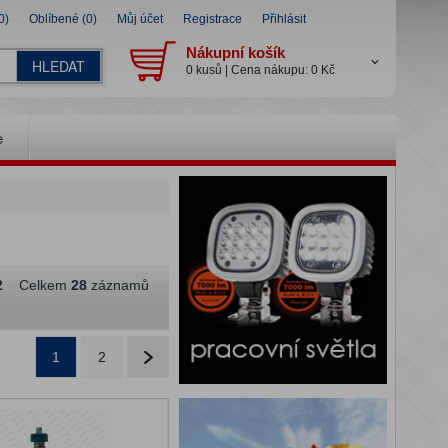
0)
Oblíbené (0)
Můj účet
Registrace
Přihlásit
Nákupní košík
HLEDAT
0 kusů | Cena nákupu: 0 Kč
e
2
Celkem
28
záznamů
1
2