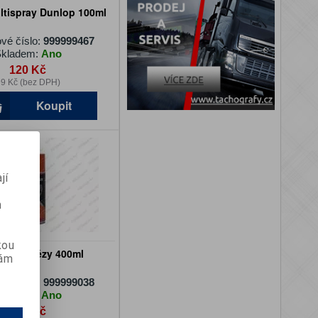
ltispray Dunlop 100ml
vé číslo:
999999467
kladem:
Ano
120 Kč
9 Kč (bez DPH)
Koupit
jí
m
kou
o na řetězy 400ml
vám
vé číslo:
999999038
kladem:
Ano
336 Kč