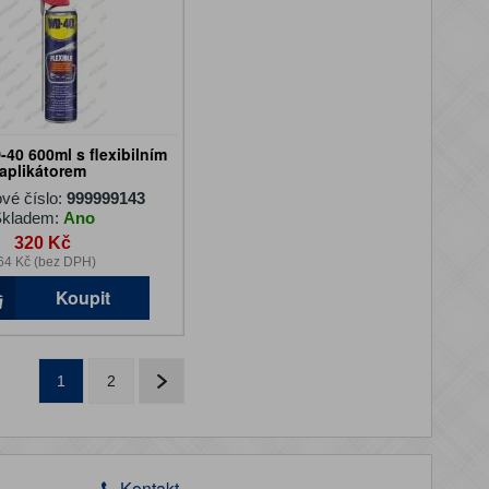
40 600ml s flexibilním
aplikátorem
vé číslo:
999999143
kladem:
Ano
320 Kč
64 Kč (bez DPH)
Koupit
1
2
Kontakt