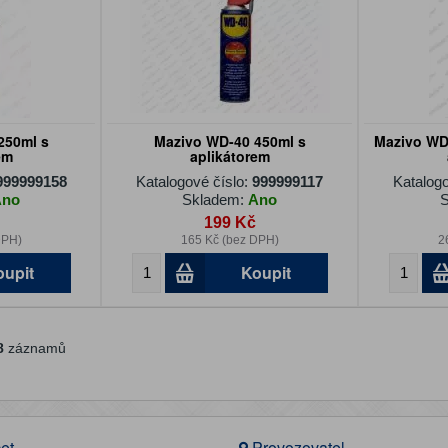
250ml s
Mazivo WD-40 450ml s
Mazivo WD-
em
aplikátorem
999999158
Katalogové číslo:
999999117
Katalogo
Ano
Skladem:
Ano
S
199 Kč
DPH)
165 Kč (bez DPH)
2
oupit
Koupit
8
záznamů
et
Provozovatel