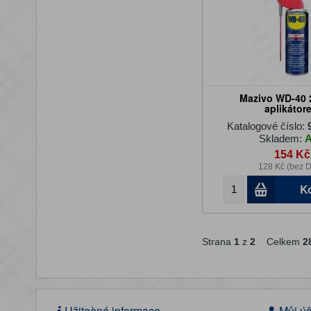
Mazivo WD-40 
aplikátor
Katalogové číslo:
Skladem:
154 Kč
128 Kč (bez 
K
Strana
1
z
2
Celkem
2
Užiteèné informace
Můj úč