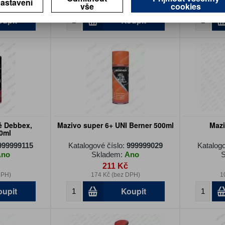
astavení
vše
cookies
DPH)
325 Kč (bez DPH)
2
oupit
Koupit
é Debbex,
Mazivo super 6+ UNI Berner 500ml
Maz
0ml
999999115
Katalogové číslo:
999999029
Katalogo
Ano
Skladem:
Ano
S
211 Kč
DPH)
174 Kč (bez DPH)
1
oupit
Koupit