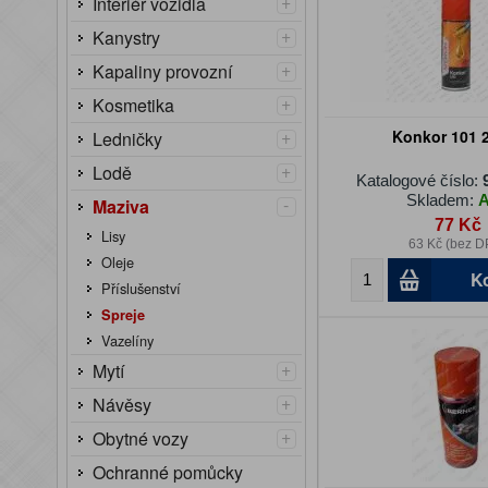
+
Interiér vozidla
+
Kanystry
+
Kapaliny provozní
+
Kosmetika
+
Konkor 101 
Ledničky
+
Lodě
Katalogové číslo:
Skladem:
-
Maziva
77 Kč
Lisy
63 Kč (bez D
Oleje
K
Příslušenství
Spreje
Vazelíny
+
Mytí
+
Návěsy
+
Obytné vozy
Ochranné pomůcky