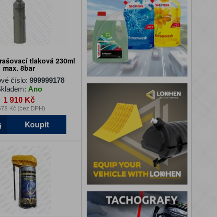
rašovací tlaková 230ml
max. 8bar
vé číslo:
999999178
kladem:
Ano
1 910 Kč
578 Kč (bez DPH)
Koupit