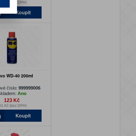
78 Kč (bez DPH)
Koupit
ivo WD-40 200ml
vé číslo:
999999006
kladem:
Ano
123 Kč
01 Kč (bez DPH)
Koupit