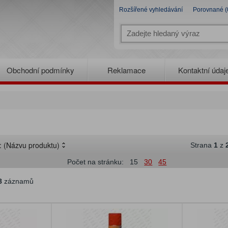
Rozšířené vyhledávání
Porovnané (
Obchodní podmínky
Reklamace
Kontaktní údaj
e:
(Názvu produktu)
Strana
1
z
Počet na stránku:
15
30
45
8
záznamů