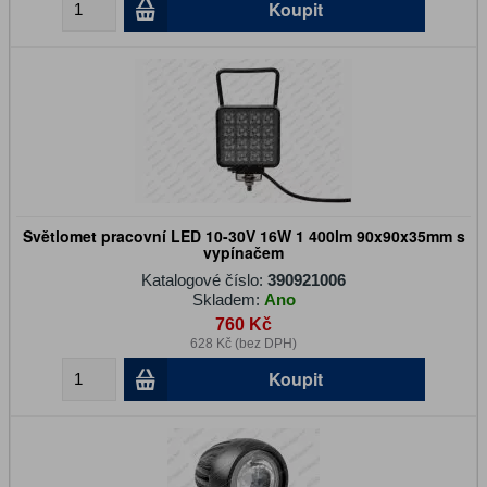
Koupit
Světlomet pracovní LED 10-30V 16W 1 400lm 90x90x35mm s
vypínačem
Katalogové číslo:
390921006
Skladem:
Ano
760 Kč
628 Kč (bez DPH)
Koupit