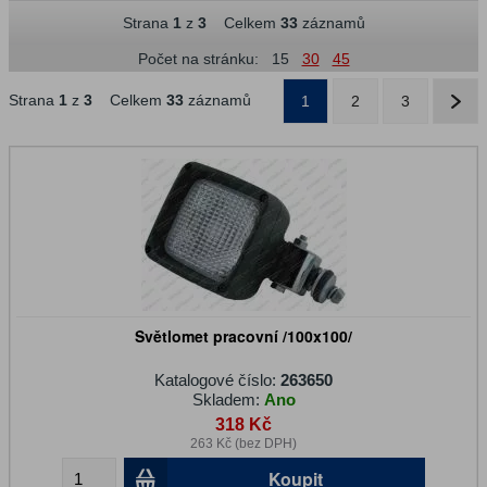
Strana
1
z
3
Celkem
33
záznamů
Počet na stránku:
15
30
45
Strana
1
z
3
Celkem
33
záznamů
1
2
3
Světlomet pracovní /100x100/
Katalogové číslo:
263650
Skladem:
Ano
318 Kč
263 Kč (bez DPH)
Koupit