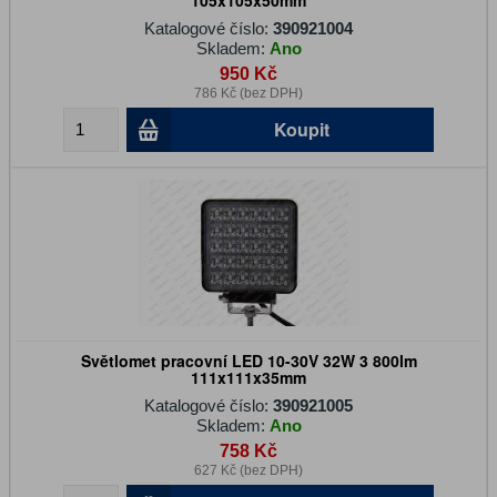
105x105x50mm
Katalogové číslo:
390921004
Skladem:
Ano
950 Kč
786 Kč (bez DPH)
Koupit
Světlomet pracovní LED 10-30V 32W 3 800lm
111x111x35mm
Katalogové číslo:
390921005
Skladem:
Ano
758 Kč
627 Kč (bez DPH)