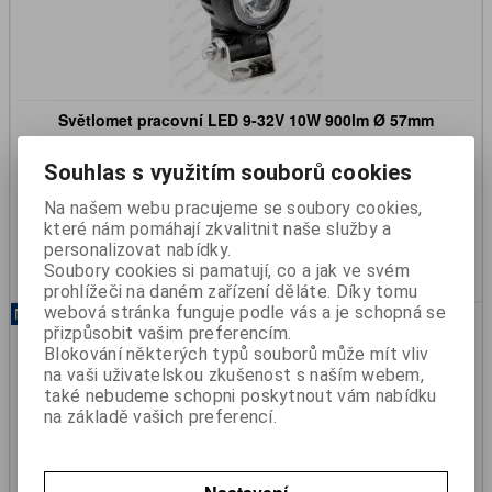
Světlomet pracovní LED 9-32V 10W 900lm Ø 57mm
Katalogové číslo:
390921007
Souhlas s využitím souborů cookies
Skladem:
Ano
Na našem webu pracujeme se soubory cookies,
697 Kč
které nám pomáhají zkvalitnit naše služby a
576 Kč (bez DPH)
personalizovat nabídky.
Koupit
Soubory cookies si pamatují, co a jak ve svém
prohlížeči na daném zařízení děláte. Díky tomu
webová stránka funguje podle vás a je schopná se
Novinka
přizpůsobit vašim preferencím.
Blokování některých typů souborů může mít vliv
na vaši uživatelskou zkušenost s naším webem,
také nebudeme schopni poskytnout vám nabídku
na základě vašich preferencí.