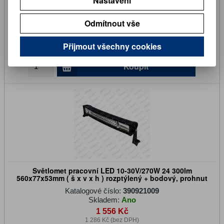
Nastavení
Světlomet pracovní / couvací LED 12/24V 19W 1 500lm
100x100x90mm
Katalogové číslo:
390921008
Odmítnout vše
Skladem:
Ano
1 080 Kč
Přijmout všechny cookies
893 Kč (bez DPH)
Koupit
Světlomet pracovní LED 10-30V/270W 24 300lm
560x77x53mm ( š x v x h ) rozptýlený + bodový, prohnut
Katalogové číslo:
390921009
Skladem:
Ano
1 556 Kč
1 286 Kč (bez DPH)