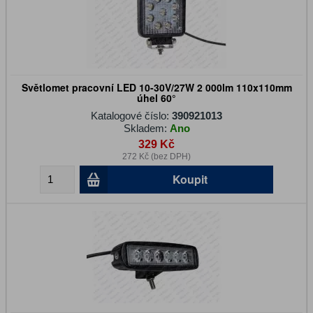
Světlomet pracovní LED 10-30V/27W 2 000lm 110x110mm
úhel 60°
Katalogové číslo:
390921013
Skladem:
Ano
329 Kč
272 Kč (bez DPH)
Koupit