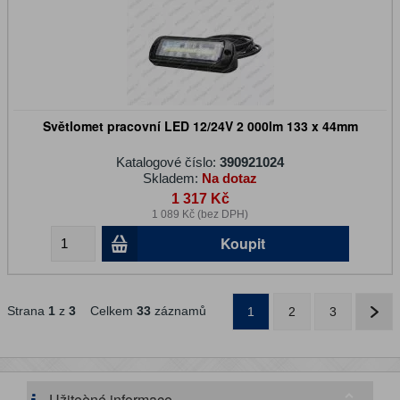
Světlomet pracovní LED 12/24V 2 000lm 133 x 44mm
Katalogové číslo:
390921024
Skladem:
Na dotaz
1 317 Kč
1 089 Kč (bez DPH)
Koupit
Strana
1
z
3
Celkem
33
záznamů
1
2
3
Užiteèné informace