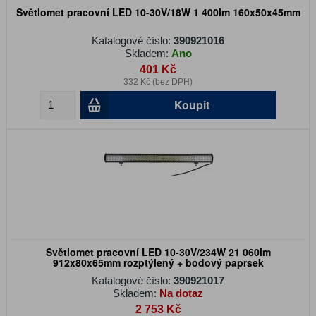
Světlomet pracovní LED 10-30V/18W 1 400lm 160x50x45mm
Katalogové číslo:
390921016
Skladem:
Ano
401 Kč
332 Kč (bez DPH)
Koupit
Světlomet pracovní LED 10-30V/234W 21 060lm
912x80x65mm rozptýlený + bodový paprsek
Katalogové číslo:
390921017
Skladem:
Na dotaz
2 753 Kč