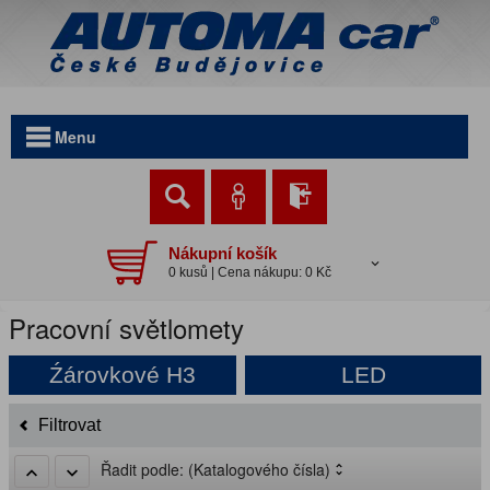
Menu
Nákupní košík
0 kusů | Cena nákupu: 0 Kč
Pracovní světlomety
Źárovkové H3
LED
Filtrovat
Řadit podle:
(Katalogového čísla)