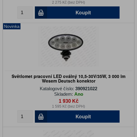
2 275 Kč (bez DPH)
Koupit
Novinka
Světlomet pracovní LED oválný 10,5-30V/35W, 3 000 lm
Wesem Deutsch konektor
Katalogové číslo:
390921022
Skladem:
Ano
1 930 Kč
1 595 Kč (bez DPH)
Koupit