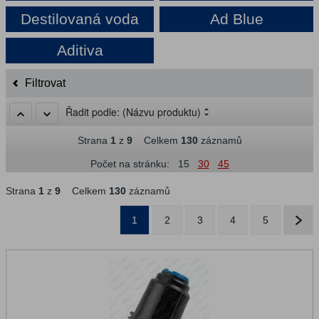
Destilovaná voda
Ad Blue
Aditiva
Filtrovat
Řadit podle:
(Názvu produktu)
Strana
1
z
9
Celkem
130
záznamů
Počet na stránku:
15
30
45
Strana
1
z
9
Celkem
130
záznamů
1
2
3
4
5