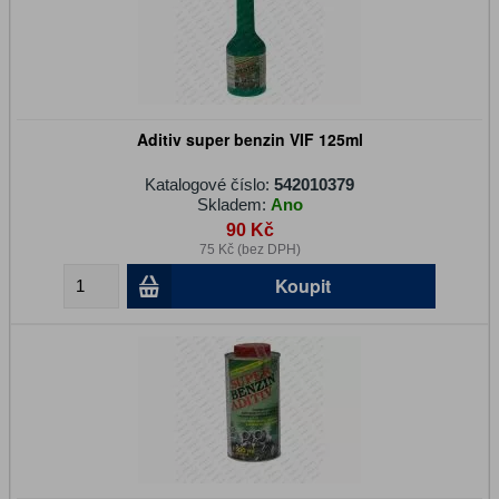
Aditiv super benzin VIF 125ml
Katalogové číslo:
542010379
Skladem:
Ano
90 Kč
75 Kč (bez DPH)
Koupit