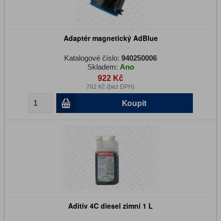
Adaptér magnetický AdBlue
Katalogové číslo:
940250006
Skladem:
Ano
922 Kč
762 Kč (bez DPH)
Koupit
Aditiv 4C diesel zimní 1 L