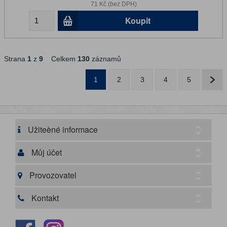
71 Kč (bez DPH)
Koupit
Strana
1
z
9
Celkem
130
záznamů
1
2
3
4
5
Užiteèné informace
Můj účet
Provozovatel
Kontakt