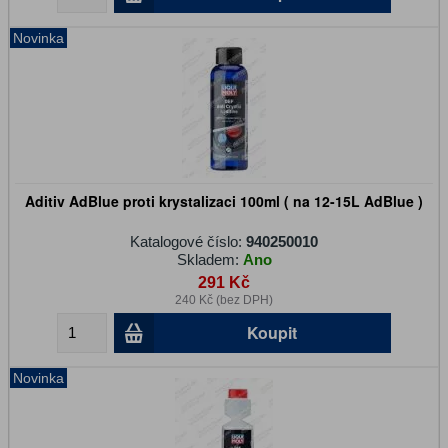
Novinka
Aditiv AdBlue proti krystalizaci 100ml ( na 12-15L AdBlue )
Katalogové číslo:
940250010
Skladem:
Ano
291 Kč
240 Kč (bez DPH)
Koupit
Novinka