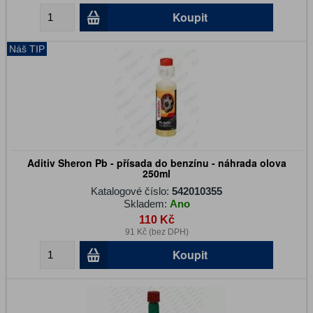
Koupit
Náš TIP
Aditiv Sheron Pb - přísada do benzínu - náhrada olova
250ml
Katalogové číslo:
542010355
Skladem:
Ano
110 Kč
91 Kč (bez DPH)
Koupit