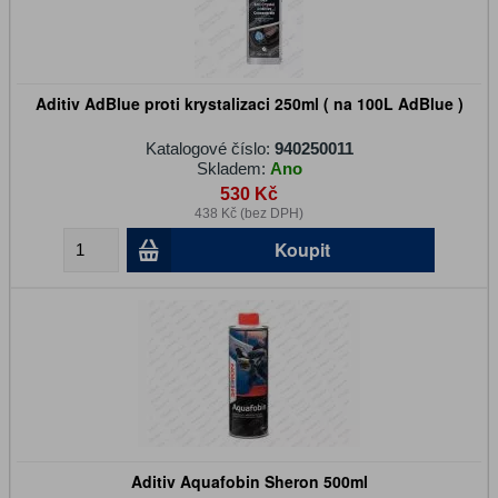
Aditiv AdBlue proti krystalizaci 250ml ( na 100L AdBlue )
Katalogové číslo:
940250011
Skladem:
Ano
530 Kč
438 Kč (bez DPH)
Koupit
Aditiv Aquafobin Sheron 500ml