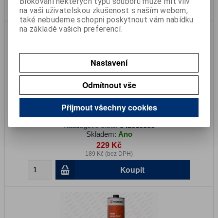
Blokování některých typů souborů může mít vliv
Koupit
na vaši uživatelskou zkušenost s naším webem,
také nebudeme schopni poskytnout vám nabídku
na základě vašich preferencí.
Nastavení
Odmítnout vše
Aditiv diesel čistič Würth 300ml
Přijmout všechny cookies
Katalogové číslo:
542010386
Skladem:
Ano
229 Kč
189 Kč (bez DPH)
Koupit