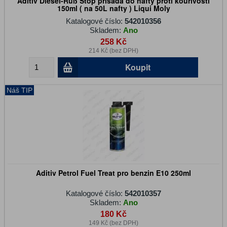
Aditiv Diesel-Ruß Stop přísada do nafty proti kouřivosti
150ml ( na 50L nafty ) Liqui Moly
Katalogové číslo:
542010356
Skladem:
Ano
258 Kč
214 Kč (bez DPH)
Koupit
Náš TIP
Aditiv Petrol Fuel Treat pro benzin E10 250ml
Katalogové číslo:
542010357
Skladem:
Ano
180 Kč
149 Kč (bez DPH)