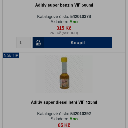
Aditiv super benzin VIF 500ml
Katalogové číslo:
542010378
Skladem:
Ano
315 Kč
261 Kč (bez DPH)
Koupit
Náš TIP
Aditiv super diesel letní VIF 125ml
Katalogové číslo:
542010392
Skladem:
Ano
85 Kč