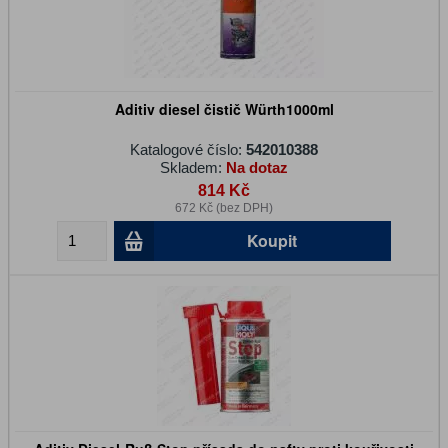
Aditiv diesel čistič Würth1000ml
Katalogové číslo:
542010388
Skladem:
Na dotaz
814 Kč
672 Kč (bez DPH)
Koupit