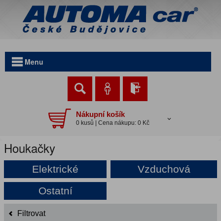
Menu
Nákupní košík
0 kusů | Cena nákupu: 0 Kč
Houkačky
Elektrické
Vzduchová
Ostatní
Filtrovat