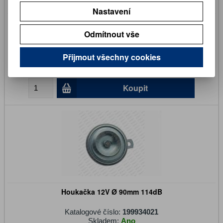
Nastavení
Houkačka 24V dvoutónová
Odmítnout vše
Katalogové číslo:
390934027
Skladem:
Ano
Přijmout všechny cookies
431 Kč
356 Kč (bez DPH)
Koupit
Houkačka 12V Ø 90mm 114dB
Katalogové číslo:
199934021
Skladem:
Ano