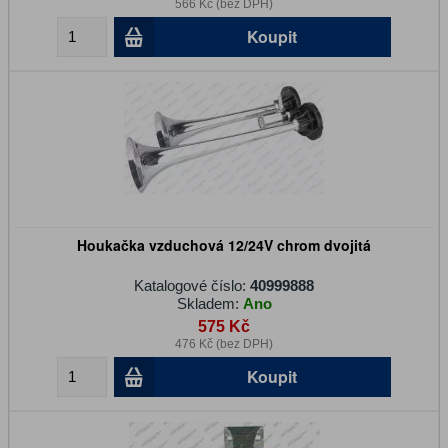
566 Kč (bez DPH)
Koupit
Houkačka vzduchová 12/24V chrom dvojitá
Katalogové číslo:
40999888
Skladem:
Ano
575 Kč
476 Kč (bez DPH)
Koupit