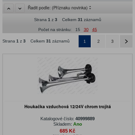
Řadit podle:
(Příznaku novinka)
Strana
1
z
3
Celkem
31
záznamů
Počet na stránku:
15
30
45
Strana
1
z
3
Celkem
31
záznamů
1
2
3
Houkačka vzduchová 12/24V chrom trojitá
Katalogové číslo:
40999889
Skladem:
Ano
685 Kč