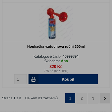
Houkačka vzduchová ruční 300ml
Katalogové číslo:
40999894
Skladem:
Ano
320 Kč
265 Kč (bez DPH)
Koupit
Strana
1
z
3
Celkem
31
záznamů
1
2
3