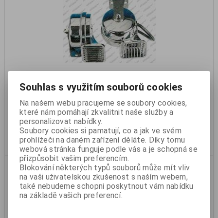
Houkačka 12V/10A lodní 110dB vysoký tón - 475Hz, nízký
tón - 410Hz
Souhlas s využitím souborů cookies
Katalogové číslo:
5411002
Na našem webu pracujeme se soubory cookies,
Skladem:
Ano
které nám pomáhají zkvalitnit naše služby a
1 563 Kč
personalizovat nabídky.
1 292 Kč (bez DPH)
Soubory cookies si pamatují, co a jak ve svém
Koupit
prohlížeči na daném zařízení děláte. Díky tomu
webová stránka funguje podle vás a je schopná se
přizpůsobit vašim preferencím.
Blokování některých typů souborů může mít vliv
na vaši uživatelskou zkušenost s naším webem,
také nebudeme schopni poskytnout vám nabídku
na základě vašich preferencí.