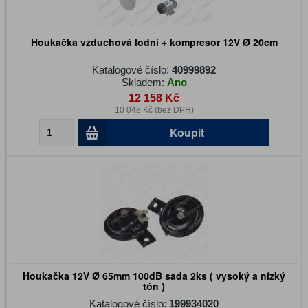
Houkačka vzduchová lodní + kompresor 12V Ø 20cm
Katalogové číslo:
40999892
Skladem:
Ano
12 158 Kč
10 048 Kč (bez DPH)
Koupit
Houkačka 12V Ø 65mm 100dB sada 2ks ( vysoký a nízký
tón )
Katalogové číslo:
199934020