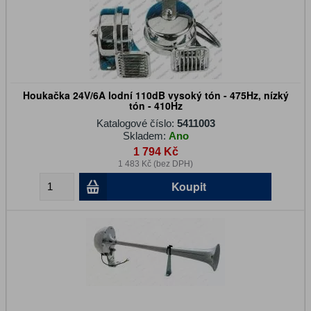
Houkačka 24V/6A lodní 110dB vysoký tón - 475Hz, nízký
tón - 410Hz
Katalogové číslo:
5411003
Skladem:
Ano
1 794 Kč
1 483 Kč (bez DPH)
Koupit