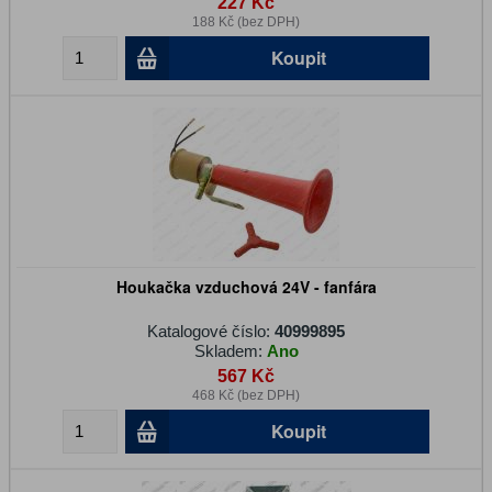
227 Kč
188 Kč (bez DPH)
Koupit
Houkačka vzduchová 24V - fanfára
Katalogové číslo:
40999895
Skladem:
Ano
567 Kč
468 Kč (bez DPH)
Koupit