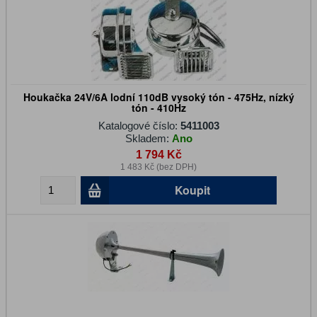
Houkačka 24V/6A lodní 110dB vysoký tón - 475Hz, nízký
tón - 410Hz
Katalogové číslo:
5411003
Skladem:
Ano
1 794 Kč
1 483 Kč (bez DPH)
Koupit