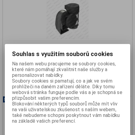
Houkačka 24V s kompresorem 112dB
Souhlas s využitím souborů cookies
Katalogové číslo:
390934036
Na našem webu pracujeme se soubory cookies,
Skladem:
Ano
které nám pomáhají zkvalitnit naše služby a
899 Kč
personalizovat nabídky.
743 Kč (bez DPH)
Soubory cookies si pamatují, co a jak ve svém
Koupit
prohlížeči na daném zařízení děláte. Díky tomu
webová stránka funguje podle vás a je schopná se
přizpůsobit vašim preferencím.
Novinka
Blokování některých typů souborů může mít vliv
na vaši uživatelskou zkušenost s naším webem,
také nebudeme schopni poskytnout vám nabídku
na základě vašich preferencí.