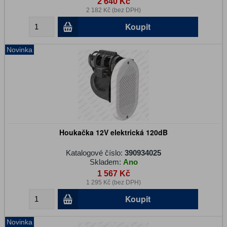
2 640 Kč
2 182 Kč (bez DPH)
Koupit
Novinka
Houkačka 12V elektrická 120dB
Katalogové číslo:
390934025
Skladem:
Ano
1 567 Kč
1 295 Kč (bez DPH)
Koupit
Novinka