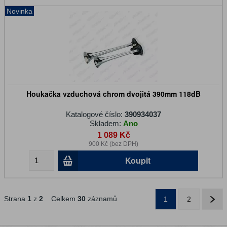
Novinka
Houkačka vzduchová chrom dvojitá 390mm 118dB
Katalogové číslo:
390934037
Skladem:
Ano
1 089 Kč
900 Kč (bez DPH)
Koupit
Strana
1
z
2
Celkem
30
záznamů
1
2