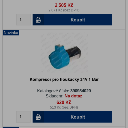
2 505 Kč
2 071 Kč (bez DPH)
Koupit
Novinka
Kompresor pro houkačky 24V 1 Bar
Katalogové číslo:
390934020
Skladem:
Na dotaz
620 Kč
513 Kč (bez DPH)
Koupit