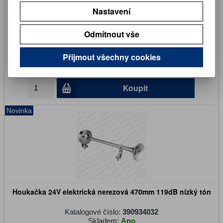
Nastavení
Houkačka 12V + kompresor 112dB
Odmítnout vše
Katalogové číslo:
390934023
Skladem:
Ano
Přijmout všechny cookies
918 Kč
759 Kč (bez DPH)
Koupit
Novinka
Houkačka 24V elektrická nerezová 470mm 119dB nízký tón
Katalogové číslo:
390934032
Skladem:
Ano