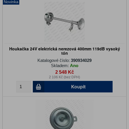
Novinka
Houkačka 24V elektrická nerezová 400mm 119dB vysoký
tón
Katalogové číslo:
390934029
Skladem:
Ano
2 548 Kč
2 106 Kč (bez DPH)
Koupit