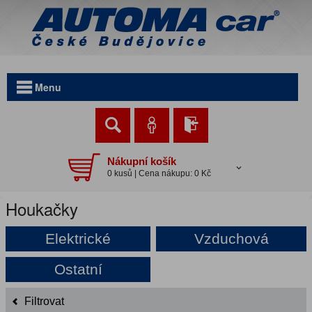
Menu
Nákupní košík
0 kusů | Cena nákupu: 0 Kč
Houkačky
Elektrické
Vzduchová
Ostatní
Filtrovat