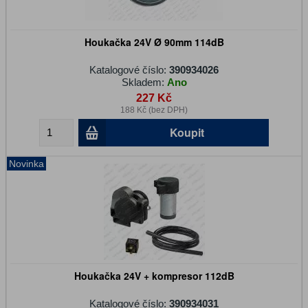
Houkačka 24V Ø 90mm 114dB
Katalogové číslo:
390934026
Skladem:
Ano
227 Kč
188 Kč (bez DPH)
Koupit
Novinka
Houkačka 24V + kompresor 112dB
Katalogové číslo:
390934031