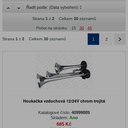
Řadit podle:
(Data vytvoření)
Strana
1
z
2
Celkem
30
záznamů
Počet na stránku:
15
30
45
Strana
1
z
2
Celkem
30
záznamů
1
2
Houkačka vzduchová 12/24V chrom trojitá
Katalogové číslo:
40999889
Skladem:
Ano
685 Kč