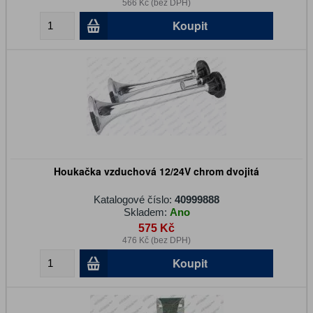
566 Kč (bez DPH)
Koupit
Houkačka vzduchová 12/24V chrom dvojitá
Katalogové číslo:
40999888
Skladem:
Ano
575 Kč
476 Kč (bez DPH)
Koupit