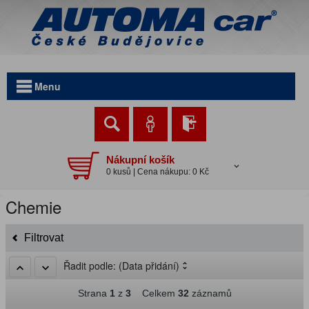
Menu
Nákupní košík
0 kusů | Cena nákupu: 0 Kč
Chemie
Filtrovat
Řadit podle:
(Data přidání)
Strana
1
z
3
Celkem
32
záznamů