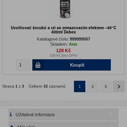
Uvolňovač šroubů a rzi se zmrazovacím efektem –40°C
400ml Debex
Katalogové číslo:
999999567
Skladem:
Ano
128 Kč
106 Kč (bez DPH)
Koupit
Strana
1
z
3
Celkem
32
záznamů
1
2
3
Užiteèné informace