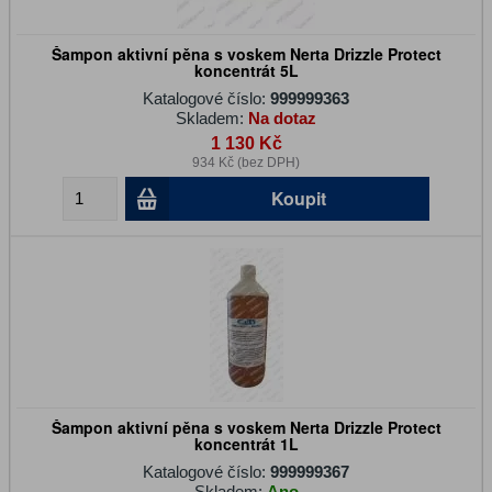
Šampon aktivní pěna s voskem Nerta Drizzle Protect
koncentrát 5L
Katalogové číslo:
999999363
Skladem:
Na dotaz
1 130 Kč
934 Kč (bez DPH)
Koupit
Šampon aktivní pěna s voskem Nerta Drizzle Protect
koncentrát 1L
Katalogové číslo:
999999367
Skladem:
Ano