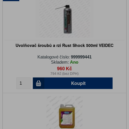
Uvolňovač šroubů a rzi Rust Shock 500ml VEIDEC
Katalogové číslo:
999999441
Skladem:
Ano
960 Kč
794 Kč (bez DPH)
Koupit