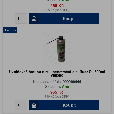
260 Kč
215 Kč (bez DPH)
Koupit
Novinka
Uvolňovač šroubů a rzi - penetrační olej Rust Oil 500ml
VEIDEC
Katalogové číslo:
999999444
Skladem:
Ano
955 Kč
790 Kč (bez DPH)
Koupit