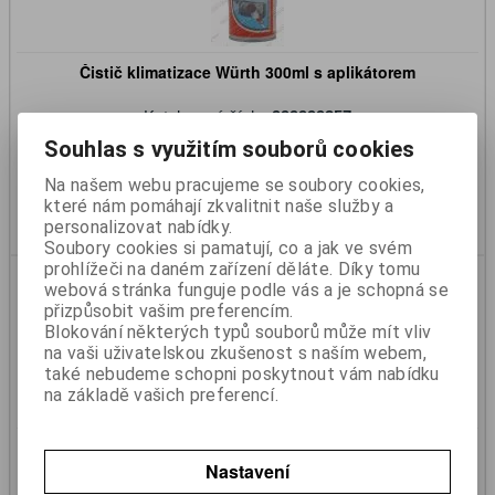
Čistič klimatizace Würth 300ml s aplikátorem
Katalogové číslo:
999999357
Skladem:
Ano
Souhlas s využitím souborů cookies
531 Kč
439 Kč (bez DPH)
Na našem webu pracujeme se soubory cookies,
které nám pomáhají zkvalitnit naše služby a
Koupit
personalizovat nabídky.
Soubory cookies si pamatují, co a jak ve svém
prohlížeči na daném zařízení děláte. Díky tomu
webová stránka funguje podle vás a je schopná se
přizpůsobit vašim preferencím.
Blokování některých typů souborů může mít vliv
na vaši uživatelskou zkušenost s naším webem,
také nebudeme schopni poskytnout vám nabídku
na základě vašich preferencí.
Odrezovač se zmrazovacím efektem Premium ICE –40°C
400ml Berner
Nastavení
Katalogové číslo:
999999450