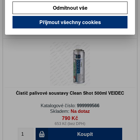
Skladem:
Ano
Odmítnout vše
331 Kč
273 Kč (bez DPH)
Přijmout všechny cookies
Koupit
Čistič palivové soustavy Clean Shot 500ml VEIDEC
Katalogové číslo:
999999566
Skladem:
Na dotaz
790 Kč
653 Kč (bez DPH)
Koupit