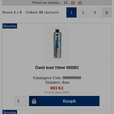
Počet na stránku:
15
30
45
Strana
1
z
3
Celkem
32
záznamů
1
2
3
Novinka
Čistič brzd 750ml VEIDEC
Katalogové číslo:
999999568
Skladem:
Ano
693 Kč
573 Kč (bez DPH)
Koupit
Novinka