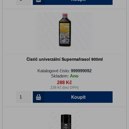
Čistič univerzální Supermafrasol 900ml
Katalogové číslo:
999999092
Skladem:
Ano
288 Kč
238 Kč (bez DPH)
Koupit